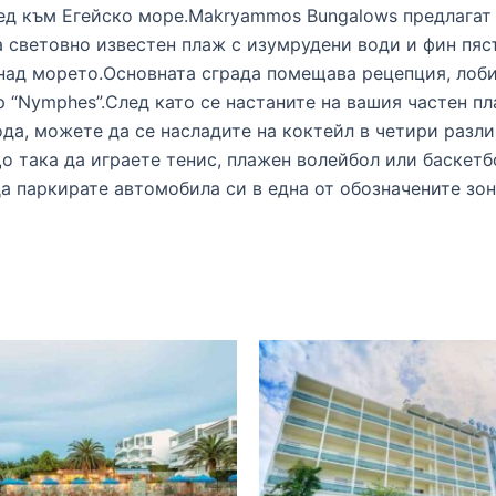
лед към Егейско море.Makryammos Bungalows предлагат
а световно известен плаж с изумрудени води и фин пяс
над морето.Основната сграда помещава рецепция, лоби 
ар “Nymphes”.След като се настаните на вашия частен 
ода, можете да се насладите на коктейл в четири разл
о така да играете тенис, плажен волейбол или баскетб
да паркирате автомобила си в една от обозначените зо