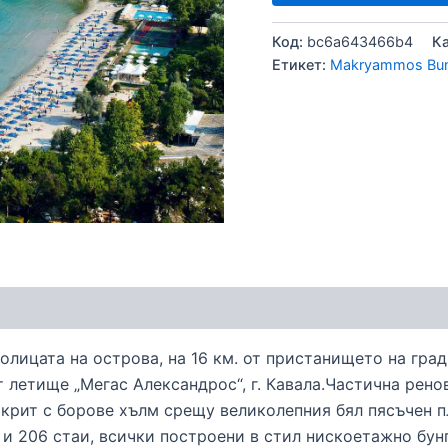
Код:
bc6a643466b4
К
Етикет:
Makryammos Bu
лицата на острова, на 16 км. от пристанището на град 
от летище „Мегас Александрос“, г. Кавала.Частична рен
покрит с борове хълм срещу великолепния бял пясъчен 
а и 206 стаи, всички построени в стил нискоетажно бун