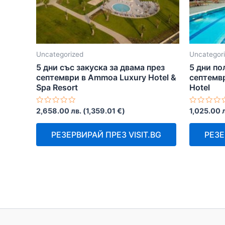
Uncategorized
Uncategor
5 дни със закуска за двама през
5 дни по
септември в Ammoa Luxury Hotel &
септемвр
Spa Resort
Hotel
Оценено
Оценено
2,658.00
лв.
(
1,359.01
€
)
1,025.00
с
с
0
0
от
от
РЕЗЕРВИРАЙ ПРЕЗ VISIT.BG
РЕЗЕ
5
5