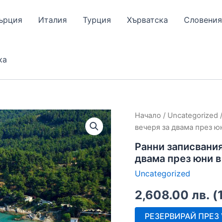
ърция
Италия
Турция
Хърватска
Словения
ка
Начало
/
Uncategorized
/
вечеря за двама през 
Ранни записвания
двама през юни 
Uncategorized
2,608.00
лв.
(
РЕЗЕРВИРАЙ ПРЕЗ V