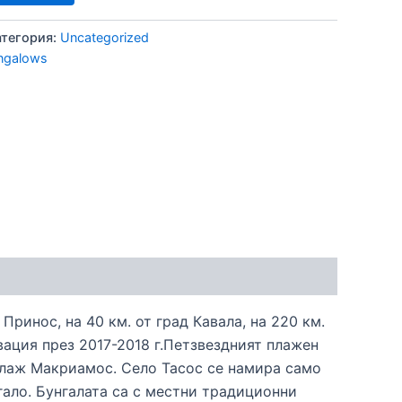
атегория:
Uncategorized
ngalows
Принос, на 40 км. от град Кавала, на 220 км.
овация през 2017-2018 г.Петзвездният плажен
плаж Макриамос. Село Тасос се намира само
гало. Бунгалата са с местни традиционни