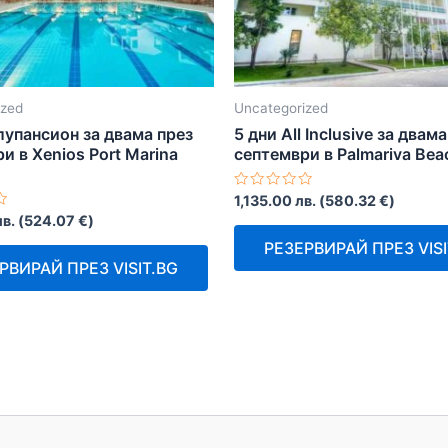
ized
Uncategorized
лупансион за двама през
5 дни All Inclusive за двам
и в Xenios Port Marina
септември в Palmariva Bea
Оценено
1,135.00
лв.
(
580.32
€
)
с
лв.
(
524.07
€
)
0
от
РЕЗЕРВИРАЙ ПРЕЗ VISI
5
РВИРАЙ ПРЕЗ VISIT.BG