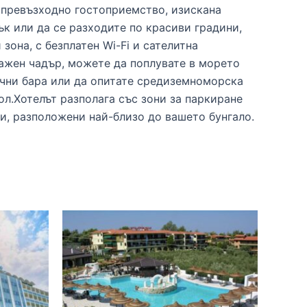
 превъзходно гостоприемство, изискана
ък или да се разходите по красиви градини,
зона, с безплатен Wi-Fi и сателитна
плажен чадър, можете да поплувате в морето
ични бара или да опитате средиземноморска
ол.Хотелът разполага със зони за паркиране
ни, разположени най-близо до вашето бунгало.