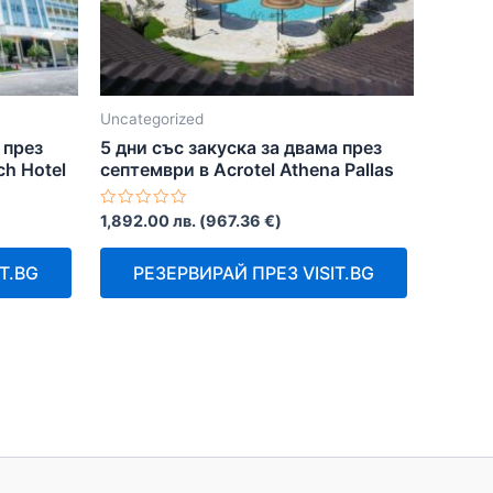
Uncategorized
а през
5 дни със закуска за двама през
ch Hotel
септември в Acrotel Athena Pallas
Оценено
1,892.00
лв.
(
967.36
€
)
с
0
от
T.BG
РЕЗЕРВИРАЙ ПРЕЗ VISIT.BG
5