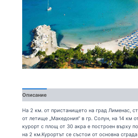
Описание
На 2 км. от пристанището на град Лименас, сто
от летище „Македония“ в гр. Солун, на 14 км 
курорт с площ от 30 акра е построен върху 
на 2 км.Курортът се състои от основна сград