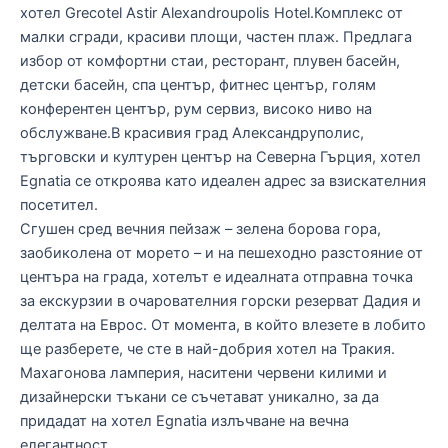
хотел Grecotel Astir Alexandroupolis Hotel.Комплекс от
малки сгради, красиви площи, частен плаж. Предлага
избор от комфортни стаи, ресторант, плувен басейн,
детски басейн, спа център, фитнес център, голям
конферентен център, рум сервиз, високо ниво на
обслужване.В красивия град Александруполис,
търговски и културен център на Северна Гърция, хотел
Egnatia се откроява като идеален адрес за взискателния
посетител.
Сгушен сред вечния пейзаж – зелена борова гора,
заобиколена от морето – и на пешеходно разстояние от
центъра на града, хотелът е идеалната отправна точка
за екскурзии в очарователния горски резерват Дадия и
делтата на Еврос. От момента, в който влезете в лобито
ще разберете, че сте в най-добрия хотел на Тракия.
Махагонова ламперия, наситени червени килими и
дизайнерски тъкани се съчетават уникално, за да
придадат на хотел Egnatia излъчване на вечна
елегантност.