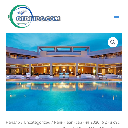
Skip
to
content
Main
Men
Начало
/
Uncategorized
/ Ранни записвания 2026, 5 дни със