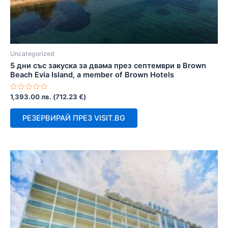
Uncategorized
5 дни със закуска за двама през септември в Brown
Beach Evia Island, a member of Brown Hotels
Оценено
1,393.00
лв.
(
712.23
€
)
с
0
от
РЕЗЕРВИРАЙ ПРЕЗ VISIT.BG
5