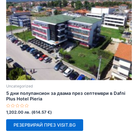
Uncategorized
5 дни полупансион за двама през септември в Dafni
Plus Hotel Pieria
Оценено
1,202.00
лв.
(
614.57
€
)
с
0
от
РЕЗЕРВИРАЙ ПРЕЗ VISIT.BG
5