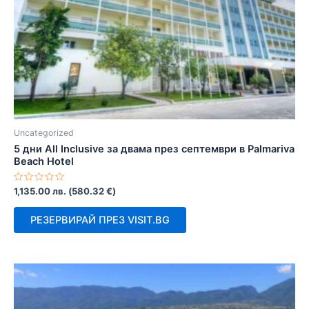
Uncategorized
5 дни All Inclusive за двама през септември в Palmariva
Beach Hotel
Оценено
1,135.00
лв.
(
580.32
€
)
с
0
от
РЕЗЕРВИРАЙ ПРЕЗ VISIT.BG
5