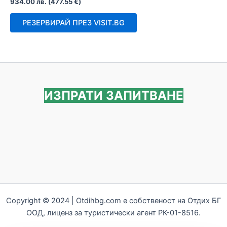
Оценено
934.00
лв.
(
477.55
€
)
с
0
от
РЕЗЕРВИРАЙ ПРЕЗ VISIT.BG
5
ИЗПРАТИ ЗАПИТВАНЕ
Copyright © 2024 | Otdihbg.com e собственост на Отдих БГ
ООД, лиценз за туристически агент РК-01-8516.