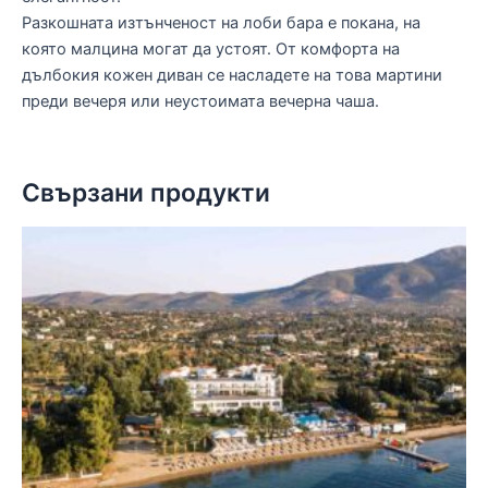
Разкошната изтънченост на лоби бара е покана, на
която малцина могат да устоят. От комфорта на
дълбокия кожен диван се насладете на това мартини
преди вечеря или неустоимата вечерна чаша.
Свързани продукти