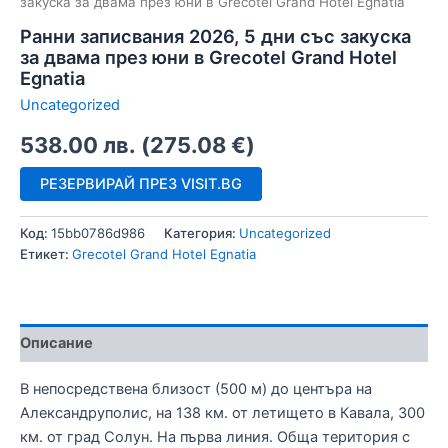
закуска за двама през юни в Grecotel Grand Hotel Egnatia
Ранни записвания 2026, 5 дни със закуска
за двама през юни в Grecotel Grand Hotel
Egnatia
Uncategorized
538.00
лв.
(
275.08
€
)
РЕЗЕРВИРАЙ ПРЕЗ VISIT.BG
Код:
15bb0786d986
Категория:
Uncategorized
Етикет:
Grecotel Grand Hotel Egnatia
Описание
В непосредствена близост (500 м) до центъра на
Александруполис, на 138 км. от летището в Кавала, 300
км. от град Солун. На първа линия. Обща територия с