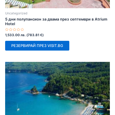
Uncategorized
5 дни полупансион за двама през септември в Atrium
Hotel
Оценено
1,533.00
лв.
(
783.81
€
)
с
0
от
РЕЗЕРВИРАЙ ПРЕЗ VISIT.BG
5