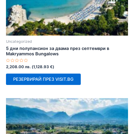
Uncategorized
5 дни полупансион за двама през септември в
Makryammos Bungalows
Оценено
2,208.00
лв.
(
1,128.93
€
)
с
0
от
РЕЗЕРВИРАЙ ПРЕЗ VISIT.BG
5