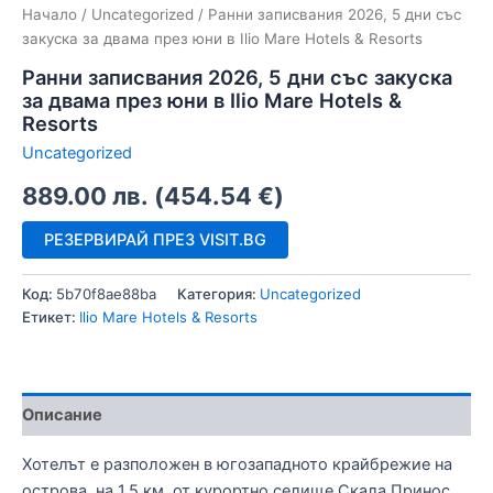
Начало
/
Uncategorized
/ Ранни записвания 2026, 5 дни със
закуска за двама през юни в Ilio Mare Hotels & Resorts
Ранни записвания 2026, 5 дни със закуска
за двама през юни в Ilio Mare Hotels &
Resorts
Uncategorized
889.00
лв.
(
454.54
€
)
РЕЗЕРВИРАЙ ПРЕЗ VISIT.BG
Код:
5b70f8ae88ba
Категория:
Uncategorized
Етикет:
Ilio Mare Hotels & Resorts
Описание
Хотелът е разположен в югозападното крайбрежие на
острова, на 1.5 км. от курортно селище Скала Принос,