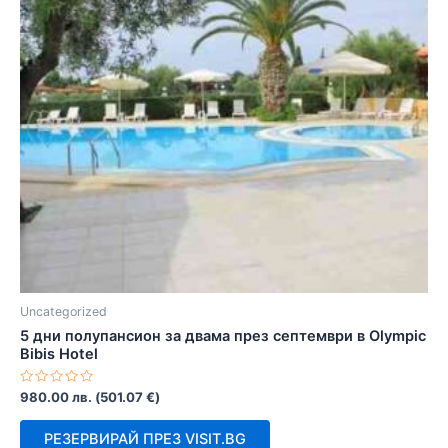
Uncategorized
5 дни полупансион за двама през септември в Olympic
Bibis Hotel
Оценено
980.00
лв.
(
501.07
€
)
с
0
от
РЕЗЕРВИРАЙ ПРЕЗ VISIT.BG
5