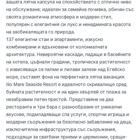
вашата лятна капсула на спокойствието с отлично ниво
на обслужване; идеален за семейна почивка, обичан със
своята романтична атмосфера и модерен стил,
популярен с елегантния си лукс и ненадмината красота
на заобикалящата го природа.
137 елегантни стаи и апартаменти, изкусно
комбинирани и вдъхновени от колониалната
архитектура. Невероятни каскади, падащи в басейните
на хотела, цъфнали градини, тропическа растителност
с извисяващи се палми и лилави залези над Егейско
море, съставят фона на перфектната лятна ваканция.
Ilio Mare Seaside Resort е идеалното скривалище сред
буйната растителност и на един хвърлей от плажа за
незабравим летен престой. Представяне на два
ресторанта и три бара с разнообразие от уникални
вкусове, подмладяващи спа услуги, спортни игрища и
модерни съоръжения за безопасно забавление на деца,
изключителна инфраструктура със съоръжения,
подходящи за сватбени приеми и церемонии, срещи-