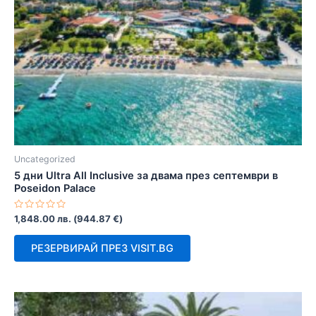
Uncategorized
5 дни Ultra All Inclusive за двама през септември в
Poseidon Palace
Оценено
1,848.00
лв.
(
944.87
€
)
с
0
от
РЕЗЕРВИРАЙ ПРЕЗ VISIT.BG
5