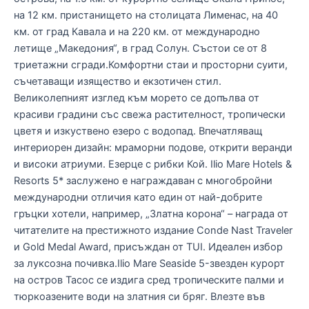
на 12 км. пристанището на столицата Лименас, на 40
км. от град Кавала и на 220 км. от международно
летище „Македония“, в град Солун. Състои се от 8
триетажни сгради.Комфортни стаи и просторни суити,
съчетаващи изящество и екзотичен стил.
Великолепният изглед към морето се допълва от
красиви градини със свежа растителност, тропически
цветя и изкуствено езеро с водопад. Впечатляващ
интериорен дизайн: мраморни подове, открити веранди
и високи атриуми. Езерце с рибки Кой. Ilio Mare Hotels &
Resorts 5* заслужено е награждаван с многобройни
международни отличия като един от най-добрите
гръцки хотели, например, „Златна корона“ – награда от
читателите на престижното издание Conde Nast Traveler
и Gold Medal Award, присъждан от TUI. Идеален избор
за луксозна почивка.Ilio Mare Seaside 5-звезден курорт
на остров Тасос се издига сред тропическите палми и
тюркоазените води на златния си бряг. Влезте във