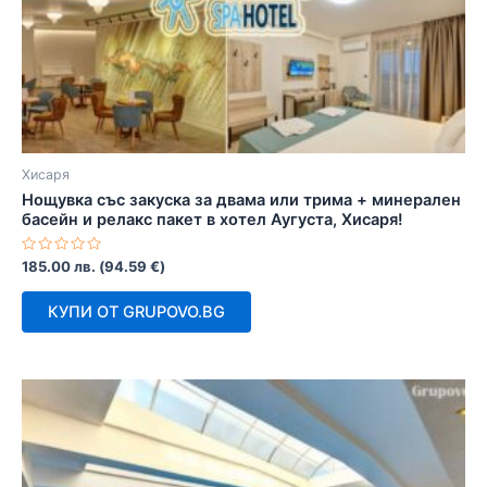
Хисаря
Нощувка със закуска за двама или трима + минерален
басейн и релакс пакет в хотел Аугуста, Хисаря!
Оценено
185.00
лв.
(
94.59
€
)
с
0
от
КУПИ ОТ GRUPOVO.BG
5