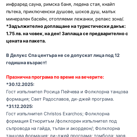
инфраред сауна, римска баня, ледена стая, кнайп
пътека, приключенски душове, шоков душ, малък
минерален басейн, отопляеми лежанки, релакс зона/.
*Задължително доплащане
на туристически данък:
1.75 лв. на човек, на ден! Заплаща се предварително с
цената на пакета.
В Делукс Спа
центъра
не се допускат лица под 12
годишна възраст!
Празнична програма по време на вечерите:
*30.12.2025:
Гост изпълнител Росица Пейчева и Фолклорна танцова
формация; Свет Радославов, ди-джей програма.
*31.12.2025:
Гост изпълнител Christos Exarchos; Фолклорна
формация Етноритъм /фолклорен изпълнител под
съпровода на гайда, тъпан и акордеон/; Фолклорна
танцова формация; ди-джей програма; томбола; заря.