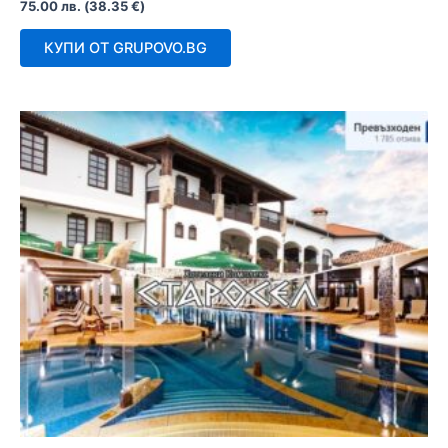
Оценено
75.00
лв.
(
38.35
€
)
с
0
от
КУПИ ОТ GRUPOVO.BG
5