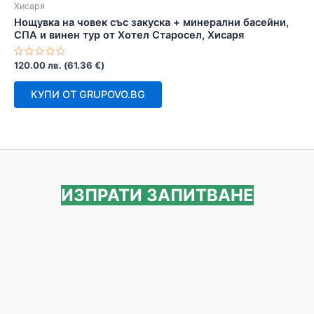
Хисаря
Нощувка на човек със закуска + минерални басейни,
СПА и винен тур от Хотел Старосел, Хисаря
Оценено
120.00
лв.
(
61.36
€
)
с
0
от
КУПИ ОТ GRUPOVO.BG
5
ИЗПРАТИ ЗАПИТВАНЕ