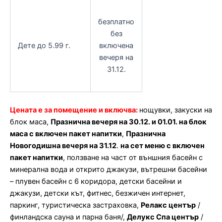
безплатно
без
Дете до 5.99 г.
включена
вечеря на
31.12.
Цената е за помещение и включва:
нощувки, закуски на
блок маса,
Празнична вечеря на 30.12. и 01.01. на блок
маса с включен пакет напитки
,
Празнична
Новогодишна вечеря на 31.12
.
на сет меню с включен
пакет напитки
, ползване на част от външния басейн с
минерална вода и открито джакузи, вътрешни басейни
– плувен басейн с 6 коридора, детски басейни и
джакузи, детски кът, фитнес, безжичен интернет,
паркинг, туристическа застраховка,
Релакс център
/
финландска сауна и парна баня/,
Делукс Спа център
/