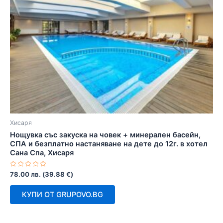
Хисаря
Нощувка със закуска на човек + минерален басейн,
СПА и безплатно настаняване на дете до 12г. в хотел
Сана Спа, Хисаря
Оценено
78.00
лв.
(
39.88
€
)
с
0
от
КУПИ ОТ GRUPOVO.BG
5