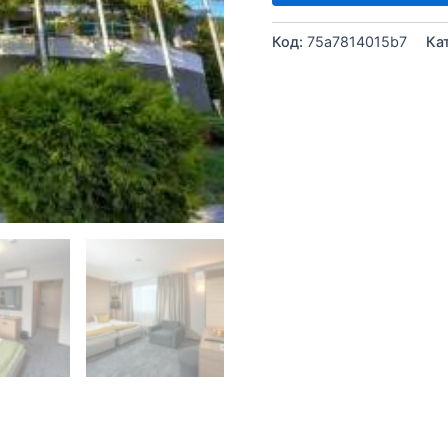
Код:
75a7814015b7
Ка