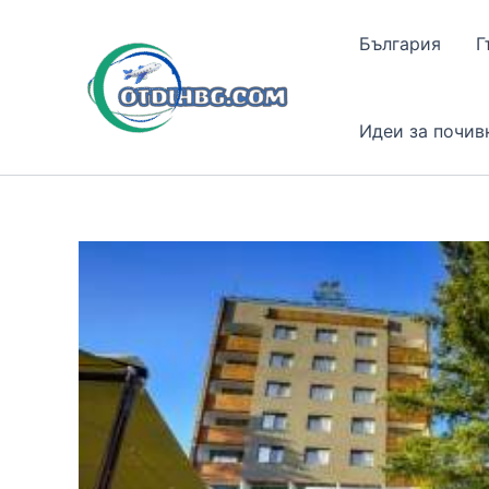
Skip
to
България
Г
content
Идеи за почив