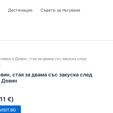
Дестинации
Съвети за пътуване
чивка в Девин, стая за двама със закуска след
н
вин, стая за двама със закуска след
л Девин
.11
€
)
ISIT.BG