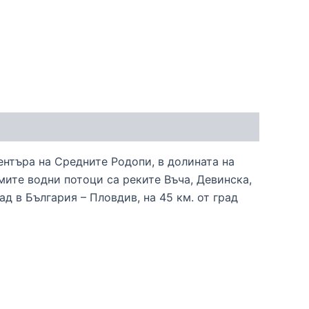
ентъра на Средните Родопи, в долината на
мите водни потоци са реките Въча, Девинска,
ад в България – Пловдив, на 45 км. от град