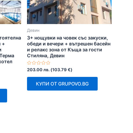
Девин
тоятелна
3+ нощувки на човек със закуски,
 +
обеди и вечери + вътрешен басейн
и
и релакс зона от Къща за гости
 Терма
Стиляна, Девин
хотел
Оценено
203.00
лв.
(
103.79
€
)
с
0
от
КУПИ ОТ GRUPOVO.BG
5