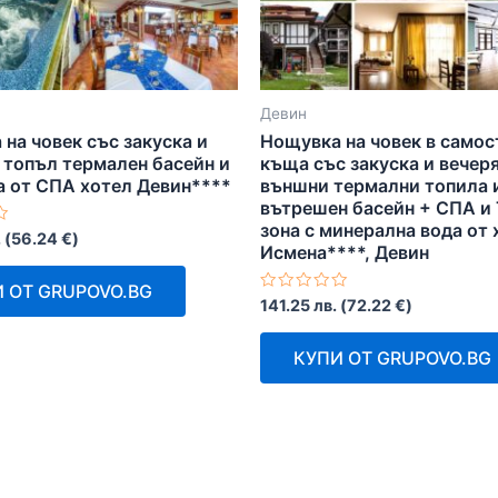
Девин
на човек със закуска и
Нощувка на човек в самос
 топъл термален басейн и
къща със закуска и вечеря
а от СПА хотел Девин****
външни термални топила 
вътрешен басейн + СПА и
зона с минерална вода от 
.
(
56.24
€
)
Исмена****, Девин
 ОТ GRUPOVO.BG
Оценено
141.25
лв.
(
72.22
€
)
с
0
от
КУПИ ОТ GRUPOVO.BG
5