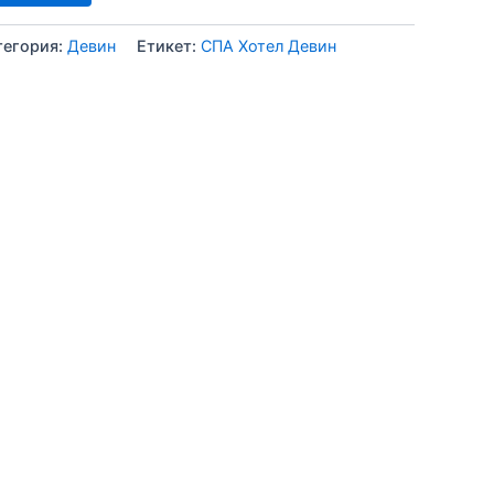
тегория:
Девин
Етикет:
СПА Хотел Девин