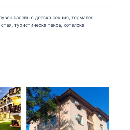
лувен басейн с детска секция, термален
а стая, туристическа такса, хотелска