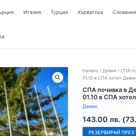
ърция
Италия
Турция
Хърватска
Словения
ка
Начало
/
Девин
/ СПА по
01.10 в СПА хотел Деви
СПА почивка в Де
01.10 в СПА хоте
Девин
143.00
лв.
(
73
РЕЗЕРВИРАЙ ПРЕЗ V