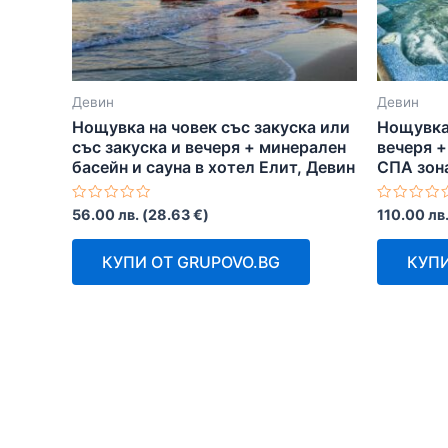
Девин
Девин
Нощувка на човек със закуска или
Нощувка 
със закуска и вечеря + минерален
вечеря +
басейн и сауна в хотел Елит, Девин
СПА зон
Оценено
Оценено
56.00
лв.
(
28.63
€
)
110.00
лв
с
с
0
0
от
от
КУПИ ОТ GRUPOVO.BG
КУПИ
5
5