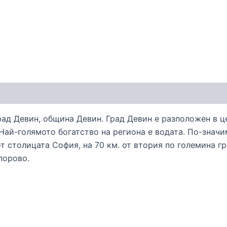
рад Девин, община Девин. Град Девин е разположен в ц
 Най-голямото богатство на региона е водата. По-значи
т столицата София, на 70 км. от втория по големина гр
порово.