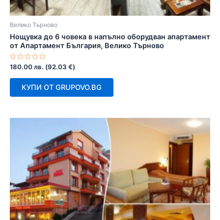
Велико Търново
Нощувка до 6 човека в напълно оборудван апартамент
от Апартамент България, Велико Търново
Оценено
180.00
лв.
(
92.03
€
)
с
0
от
КУПИ ОТ GRUPOVO.BG
5