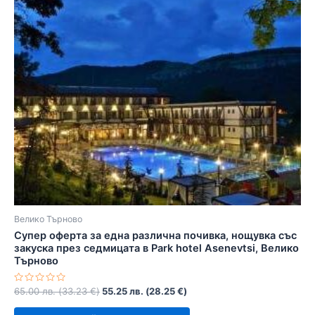
Велико Търново
Супер оферта за една различна почивка, нощувка със
закуска през седмицата в Park hotel Asenevtsi, Велико
Търново
Оценено
65.00
лв.
(
33.23
€
)
55.25
лв.
(
28.25
€
)
с
0
от