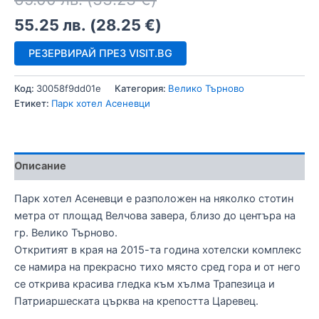
55.25
лв.
(
28.25
€
)
РЕЗЕРВИРАЙ ПРЕЗ VISIT.BG
Код:
30058f9dd01e
Категория:
Велико Търново
Етикет:
Парк хотел Асеневци
Описание
Парк хотел Асеневци е разположен на няколко стотин
метра от площад Велчова завера, близо до центъра на
гр. Велико Търново.
Откритият в края на 2015-та година хотелски комплекс
се намира на прекрасно тихо място сред гора и от него
се открива красива гледка към хълма Трапезица и
Патриаршеската църква на крепостта Царевец.