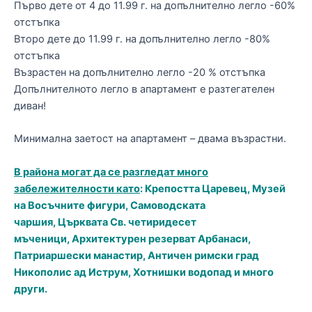
Първо дете от 4 до 11.99 г. на допълнително легло -60%
отстъпка
Второ дете до 11.99 г. на допълнително легло -80%
отстъпка
Възрастен на допълнително легло -20 % отстъпка
Допълнителното легло в апартамент е разтегателен
диван!
Минимална заетост на апартамент – двама възрастни.
В района могат да се разгледат много
забележителности като
: Крепостта Царевец, Музей
на Восъчните фигури, Самоводската
чаршия, Църквата Св. четиридесет
мъченици, Архитектурен резерват Арбанаси,
Патриаршески манастир, Античен римски град
Никополис ад Иструм, Хотнишки водопад и много
други.