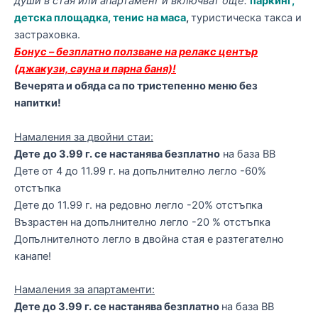
души в стая или апартамент и включват още:
паркинг
,
детска площадка, тенис на маса
,
туристическа такса и
застраховка.
Бонус – безплатно ползване на релакс център
(джакузи, сауна и парна баня)!
Вечерята и обяда са по тристепенно меню без
напитки!
Намаления за двойни стаи:
Дете
до 3.99 г. се настанява безплатно
на база BB
Дете от 4 до 11.99 г. на допълнително легло -60%
отстъпка
Дете до 11.99 г. на редовно легло -20% отстъпка
Възрастен на допълнително легло -20 % отстъпка
Допълнителното легло в двойна стая е разтегателно
канапе!
Намаления за апартаменти:
Дете до 3.99 г. се настанява безплатно
на база BB