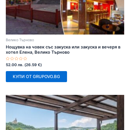
Велико Търново
Нощувка на човек със закуска или закуска и вечеря в
хотел Елена, Велико Търново
Оценено
52.00
лв.
(
26.59
€
)
с
0
от
КУПИ ОТ GRUPOVO.BG
5