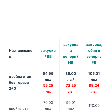
закуска
закуска,
Настаняване
закуска
и
обяд и
в
/ BB
вечеря /
вечеря /
HB
FB
64.99
85.00
105.01
двойна стая
лв./
лв./
лв./
без тераса
55.25
72.25
89.24
2+0
лв.
лв.
лв.
70.00
90.01
110.00
двойна стая
лв./
лв./