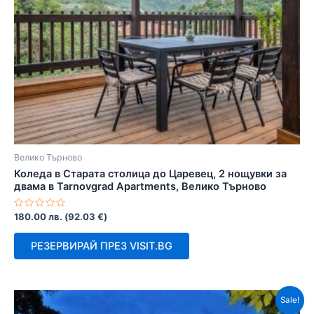
Велико Търново
Коледа в Старата столица до Царевец, 2 нощувки за
двама в Tarnovgrad Apartments, Велико Търново
Оценено
180.00
лв.
(
92.03
€
)
с
0
от
РЕЗЕРВИРАЙ ПРЕЗ VISIT.BG
5
Sale!