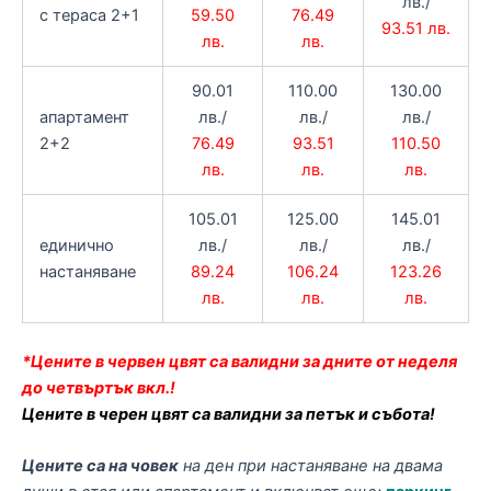
лв./
с тераса 2+1
59.50
76.49
93.51 лв.
лв.
лв.
90.01
110.00
130.00
апартамент
лв./
лв./
лв./
2+2
76.49
93.51
110.50
лв.
лв.
лв.
105.01
125.00
145.01
единично
лв./
лв./
лв./
настаняване
89.24
106.24
123.26
лв.
лв.
лв.
*Цените в червен цвят са валидни за дните от неделя
до четвъртък вкл.!
Цените в черен цвят са валидни за петък и събота!
Цените са на човек
на ден при настаняване на двама