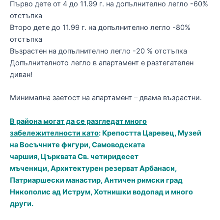
Първо дете от 4 до 11.99 г. на допълнително легло -60%
отстъпка
Второ дете до 11.99 г. на допълнително легло -80%
отстъпка
Възрастен на допълнително легло -20 % отстъпка
Допълнителното легло в апартамент е разтегателен
диван!
Минимална заетост на апартамент – двама възрастни.
В района могат да се разгледат много
забележителности като
: Крепостта Царевец, Музей
на Восъчните фигури, Самоводската
чаршия, Църквата Св. четиридесет
мъченици, Архитектурен резерват Арбанаси,
Патриаршески манастир, Античен римски град
Никополис ад Иструм, Хотнишки водопад и много
други.