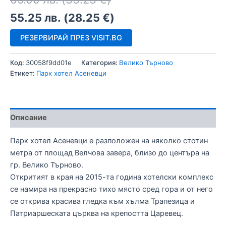
55.25
лв.
(
28.25
€
)
РЕЗЕРВИРАЙ ПРЕЗ VISIT.BG
Код:
30058f9dd01e
Категория:
Велико Търново
Етикет:
Парк хотел Асеневци
Описание
Парк хотел Асеневци е разположен на няколко стотин
метра от площад Велчова завера, близо до центъра на
гр. Велико Търново.
Откритият в края на 2015-та година хотелски комплекс
се намира на прекрасно тихо място сред гора и от него
се открива красива гледка към хълма Трапезица и
Патриаршеската църква на крепостта Царевец.