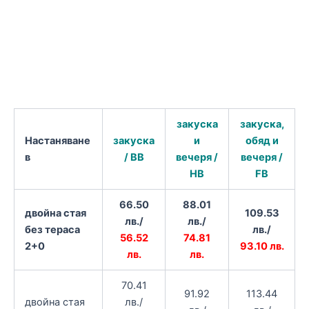
закуска
закуска,
Настаняване
закуска
и
обяд и
в
/ BB
вечеря /
вечеря /
HB
FB
66.50
88.01
двойна стая
109.53
лв./
лв./
без тераса
лв./
56.52
74.81
2+0
93.10 лв.
лв.
лв.
70.41
91.92
113.44
двойна стая
лв./