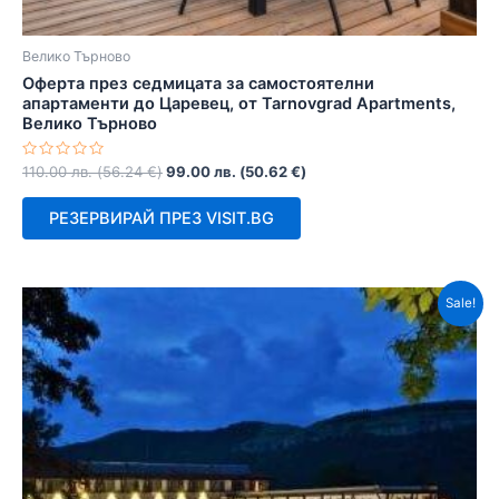
Велико Търново
Оферта през седмицата за самостоятелни
апартаменти до Царевец, от Tarnovgrad Apartments,
Велико Търново
Оценено
110.00
лв.
(
56.24
€
)
99.00
лв.
(
50.62
€
)
с
0
от
РЕЗЕРВИРАЙ ПРЕЗ VISIT.BG
5
Sale!