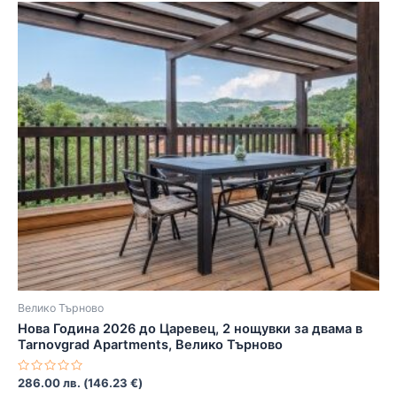
Велико Търново
Нова Година 2026 до Царевец, 2 нощувки за двама в
Tarnovgrad Apartments, Велико Търново
Оценено
286.00
лв.
(
146.23
€
)
с