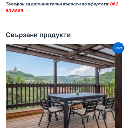
Телефон за допълнителни въпроси по офертата
:
062
53 8888
Свързани продукти
Sale!