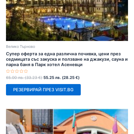
Велико Търново
Супер оферта за една различна почивка, цени през
седмицата със закуска и ползване на джакузи, сауна и
парна баня в Парк хотел Асеневци
Оценено
65.00
лв.
(
33.23
€
)
55.25
лв.
(
28.25
€
)
с
0
от
РЕЗЕРВИРАЙ ПРЕЗ VISIT.BG
5