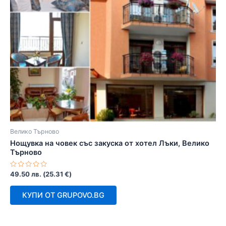
Велико Търново
Нощувка на човек със закуска от хотел Лъки, Велико
Търново
Оценено
49.50
лв.
(
25.31
€
)
с
0
от
КУПИ ОТ GRUPOVO.BG
5