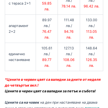
лв./
лв./
с тераса 2+1
59.85
78.14 лв.
96.42 лв.
лв.
89.97
111.48
133.00
апартамент
лв./
лв./
лв./
2+2
76.47
94.76
113.05
лв.
лв.
лв.
105.61
127.13
148.64
единично
лв./
лв./
лв./
настаняване
89.77
108.06
126.35
лв.
лв.
лв.
*Цените в червен цвят са валидни за дните от неделя
до четвъртък вкл.!
Цените в черен цвят са валидни за петък и събота!
Цените са на човек
на ден при настаняване на двама