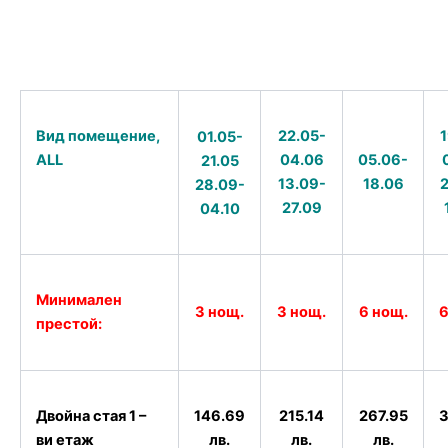
22.05-
1
Вид помещение,
01.05-
04.06
05.06-
ALL
21.05
13.09-
18.06
2
28.09-
27.09
04.10
Минимален
3 нощ.
3 нощ.
6 нощ.
6
престой:
146.69
215.14
267.95
3
Двойна стая 1 –
лв.
лв.
лв.
ви етаж