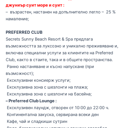
джуниър суит море и суит :
– възрастен, настанен на допълнително легло – 25 %
намаление;
PREFERRED CLUB
Secrets Sunny Beach Resort & Spa предлага
възможността за луксозно и уникално преживяване и,
включва специални услуги за клиентите на Preferred
Club, както в стаите, така и в общите пространства.
Ранно настаняване и късно напускане (при
възможност);
Ексклузивни консиерж услуги;
Ексклузивна зона с шезлонги на плажа;
Ексклузивна зона с шезлонги на басейна;
– Preferred Club Lounge :
Ексклузивен лаундж, отворен от 10:00 до 22:00 ч.
Континентална закуска, сервирана всеки ден
Кафе, чай и сладкиши сутрин