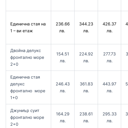
236.66
344.23
426.37
4
Единична стая на
лв.
лв.
лв.
1 – ви етаж
Двойна делукс
154.51
224.92
277.73
3
фронтално море
лв.
лв.
лв.
2+0
Единична стая
делукс
246.43
361.83
443.97
5
фронтално море
лв.
лв.
лв.
1+0
Джуниър суит
164.29
238.61
295.33
3
фронтално море
лв.
лв.
лв.
2+0