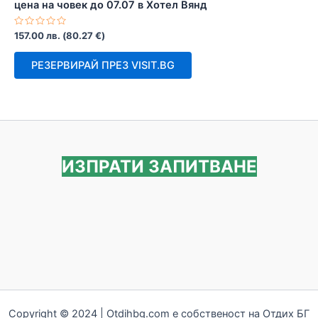
цена на човек до 07.07 в Хотел Вянд
Оценено
157.00
лв.
(
80.27
€
)
с
0
от
РЕЗЕРВИРАЙ ПРЕЗ VISIT.BG
5
ИЗПРАТИ ЗАПИТВАНЕ
Copyright © 2024 | Otdihbg.com e собственост на Отдих БГ