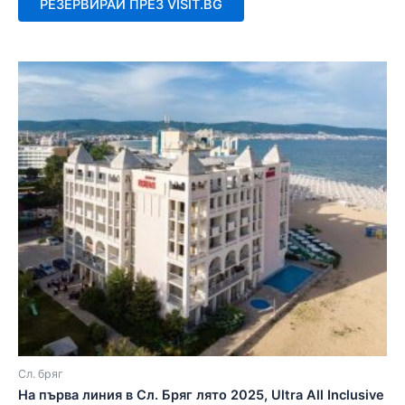
РЕЗЕРВИРАЙ ПРЕЗ VISIT.BG
5
Сл. бряг
На първа линия в Сл. Бряг лято 2025, Ultra All Inclusive