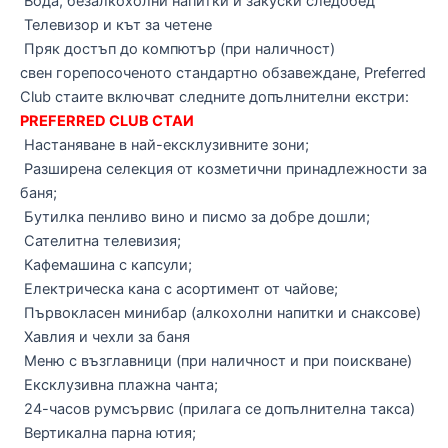
Вода, безалкохолни напитки и закуски следобед
Телевизор и кът за четене
Пряк достъп до компютър (при наличност)
свен горепосоченото стандартно обзавеждане, Preferred
Club стаите включват следните допълнителни екстри:
PREFERRED CLUB СТАИ
Настаняване в най-ексклузивните зони;
Разширена селекция от козметични принадлежности за
баня;
Бутилка пенливо вино и писмо за добре дошли;
Сателитна телевизия;
Кафемашина с капсули;
Електрическа кана с асортимент от чайове;
Първокласен минибар (алкохолни напитки и снаксове)
Хавлия и чехли за баня
Меню с възглавници (при наличност и при поискване)
Ексклузивна плажна чанта;
24-часов румсървис (прилага се допълнителна такса)
Вертикална парна ютия;