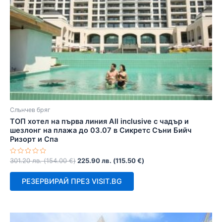
Слънчев бряг
ТОП хотел на първа линия All inclusive с чадър и
шезлонг на плажа до 03.07 в Сикретс Съни Бийч
Ризорт и Спа
Оценено
301.20
лв.
(
154.00
€
)
225.90
лв.
(
115.50
€
)
с
0
от
РЕЗЕРВИРАЙ ПРЕЗ VISIT.BG
5