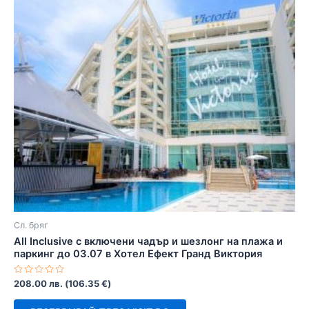
Сл. бряг
All Inclusive с включени чадър и шезлонг на плажа и
паркинг до 03.07 в Хотел Ефект Гранд Виктория
Оценено
208.00
лв.
(
106.35
€
)
с
0
от