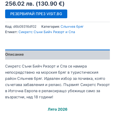
256.02
лв.
(
130.90
€
)
РЕЗЕРВИРАЙ ПРЕЗ VISIT.BG
Код:
d6b09316df02
Категория:
Слънчев бряг
Етикет:
Сикретс Съни Бийч Ризорт и Спа
Описание
Сикретс Съни Бийч Ризорт и Спа се намира
непосредствено на морския бряг в туристическия
район Слънчев бряг. Идеален избор за почивка, която
съчетава забавления и релакс. Първият Сикретс Ризорт
в Източна Европа е релаксиращо убежище само за
възрастни, над 18 години!
Лято 2026