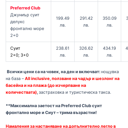
Preferred Club
Джуниър суит
199.49
291.42
350.09
делукс
лв.
лв.
лв.
фронтално море
2+0
Суит
238.61
326.62
434.19
4
2+0; 3+0
лв.
лв.
лв.
Всички цени са на човек, на ден и включват:
нощувка
на база –
All inclusivе
,
ползване на чадър и шезлонг на
басейна и на плажа (до изчерпване на
количествата)
,
застраховка и туристическа такса.
**Максимална заетост на Preferred Club суит
фронтално море и Сиут – трима възрастни!
Намаления за настаняване на допълнително легло в