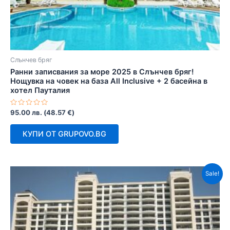
Слънчев бряг
Ранни записвания за море 2025 в Слънчев бряг!
Нощувка на човек на база All Inclusive + 2 басейна в
хотел Пауталия
Оценено
95.00
лв.
(
48.57
€
)
с
0
от
КУПИ ОТ GRUPOVO.BG
5
Sale!