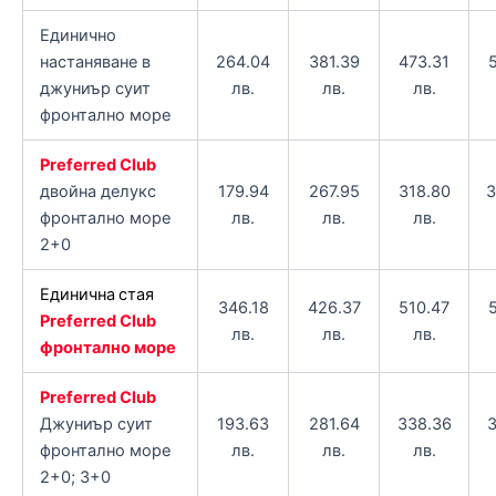
Единично
настаняване в
264.04
381.39
473.31
джуниър суит
лв.
лв.
лв.
фронтално море
Preferred Club
двойна делукс
179.94
267.95
318.80
3
фронтално море
лв.
лв.
лв.
2+0
Единична
стая
346.18
426.37
510.47
Preferred Club
лв.
лв.
лв.
фронтално море
Preferred Club
Джуниър суит
193.63
281.64
338.36
3
фронтално море
лв.
лв.
лв.
2+0; 3+0