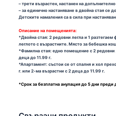
– трети възрастен, настанен на допълнително
– за единично настаняване в двойна стая се д
Детските намаления са в сила при настанява
Описание на помещенията:
*
Двойна стая:
2 редовни легла и 1 разтегаем ф
леглото с възрастните. Място за бебешка ко
*
Фамилна стая:
едно помещение с 2 редовни л
деца до 11.99 г.
*Апартамент:
състои се от спалня и хол прех
г. или 2-ма възрастни с 2 деца до 11.99 г.
*Срок за безплатна анулация до
5 дни преди д
Свързани продукти