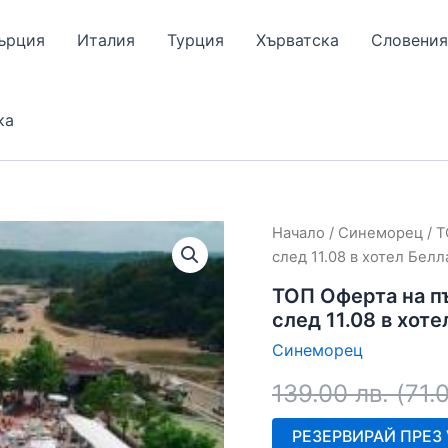
ърция
Италия
Турция
Хърватска
Словения
ка
Начало
/
Синеморец
/ Т
след 11.08 в хотел Бел
ТОП Оферта на пър
след 11.08 в хот
Синеморец
139.00
лв.
(
71.
РЕЗЕРВИРАЙ ПРЕЗ V