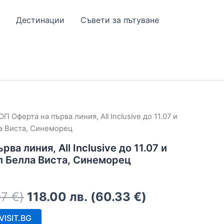
Дестинации
Съвети за пътуване
ОП Оферта на първа линия, All Inclusive до 11.07 и
ла Виста, Синеморец
ва линия, All Inclusive до 11.07 и
ел Белла Виста, Синеморец
07
€
)
118.00
лв.
(
60.33
€
)
ISIT.BG