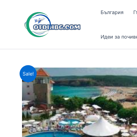
Skip
to
България
Г
content
Идеи за почив
Sale!