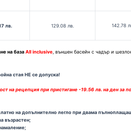
142.78 л
17 лв.
129.08 лв.
не на база
All inclusive
, външен басейн с чадър и шезло
ойна стая НЕ се допуска!
ст на рецепция при пристигане -19.56 лв. на ден за 
езплатно на допълнително легло при двама пълноплащащ
за възрастен;
 намаление;