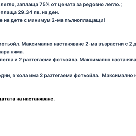
 легло, заплаща 75% oт цената за редовно легло.;
оплаща 29.34 лв. на ден.
не на дете с минимум 2-ма пълноплащащи!
отьойл. Максимално настаняване 2-ма възрастни с 2 дец
шара няма.
егла и 2 разтегаеми фотьойла. Максимално настаняван
одни, в хола има 2 разтегаеми фотьойла. Максимално н
атата на настаняване.