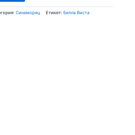
егория:
Синеморец
Етикет:
Белла Виста