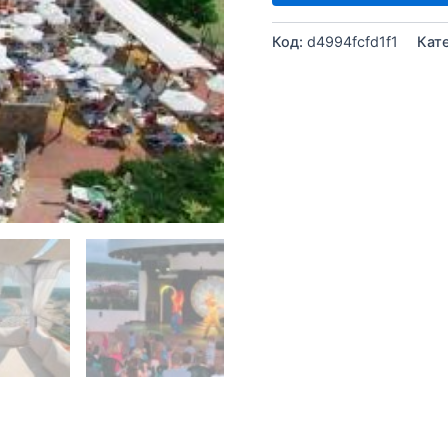
Код:
d4994fcfd1f1
Кат