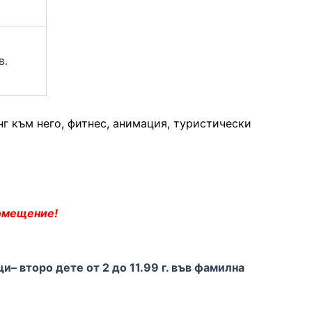
в.
нг към него, фитнес, анимация, туристически
помещение!
и– второ дете от 2 до 11.99 г. във фамилна