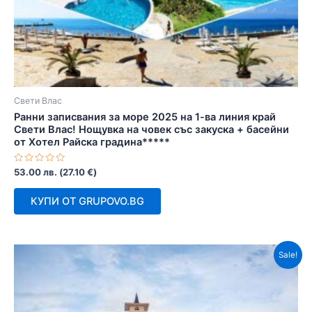
Свети Влас
Ранни записвания за море 2025 на 1-ва линия край
Свети Влас! Нощувка на човек със закуска + басейни
от Хотел Райска градина*****
Оценено
53.00
лв.
(
27.10
€
)
с
0
от
КУПИ ОТ GRUPOVO.BG
5
Sale!