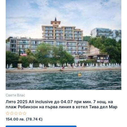
Свети Влас
Лято 2025 All inclusive до 04.07 при мин. 7 нощ. на
плаж Робинзон на първа линия в хотел Тива дел Мар
Оценено
154.00
лв.
(
78.74
€
)
с
0