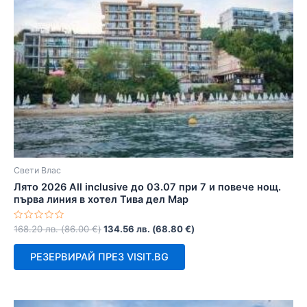
Свети Влас
Лято 2026 All inclusive до 03.07 при 7 и повече нощ.
първа линия в хотел Тива дел Мар
Оценено
168.20
лв.
(
86.00
€
)
134.56
лв.
(
68.80
€
)
с
0
от
РЕЗЕРВИРАЙ ПРЕЗ VISIT.BG
5