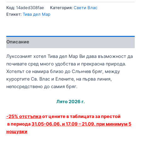
Код:
14aded308fae
Категория:
Свети Влас
Етикет:
Тива дел Мар
Описание
Луксозният хотел Тива дел Мар Ви дава възможност да
почивате сред много удобства и прекрасна природа.
Хотелът се намира близо до Слънчев бряг, между
курортите Св. Влас и Елените, на първа линия,
непoсредствено до самия бряг.
Лято 2026 г.
-25% отстъпка
от цените в таблицата за престой
в периода
31.05-06.06. и 17.09 – 21.09. при минимум 5
нощувки