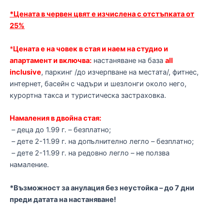
*Цената в червен цвят е изчислена с отстъпката от
25%
*
Цената е на човек в стая и наем на студио и
апартамент и включва:
настаняване на база
all
inclusive
, паркинг /до изчерпване на местата/, фитнес,
интернет, басейн с чадъри и шезлонги около него,
курортна такса и туристическа застраховка.
Намаления в двойна стая:
– деца до 1.99 г. – безплатно;
– дете 2-11.99 г. на допълнително легло – безплатно;
– дете 2-11.99 г. на редовно легло – не ползва
намаление.
*Възможност за анулация без неустойка – до 7 дни
преди датата на настаняване!