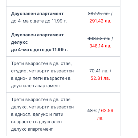
Двуспален апартамент
387.25 лв.
/
до 4-ма с дете до 11.99 г.
291.42 лв.
Двуспален апартамент
463.53 лв.
/
делукс
348.14 лв.
до 4-ма с дете до 11.99 г.
Трети възрастен в дв. стая,
студио, четвърти възрастен
70.41 лв.
/
в едно- и пети възрастен в
52.81 лв.
двуспален апартамент
Трети възрастен в дв. стая
делукс, четвърти възрастен
43
€ /
62.59
в едносп. делукс и пети
лв.
възрастен в двуспален
делукс апартамент