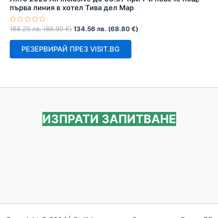
първа линия в хотел Тива дел Мар
Оценено
168.20
лв.
(
86.00
€
)
134.56
лв.
(
68.80
€
)
с
0
от
РЕЗЕРВИРАЙ ПРЕЗ VISIT.BG
5
ИЗПРАТИ ЗАПИТВАНЕ