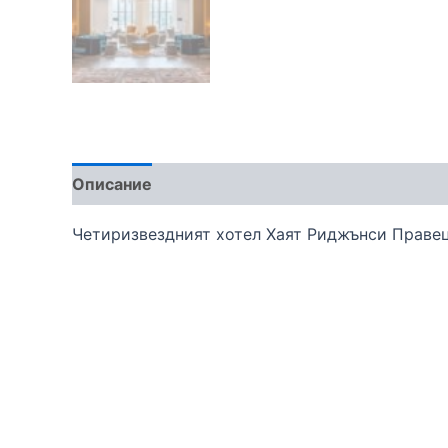
Описание
Четиризвездният хотел Хаят Риджънси Правец 