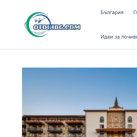
Skip
to
България
Г
content
Идеи за почив