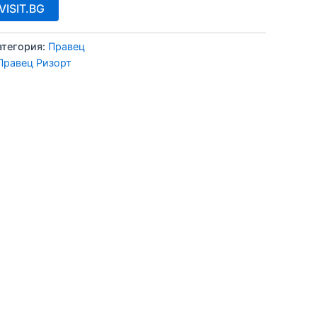
ISIT.BG
атегория:
Правец
Правец Ризорт