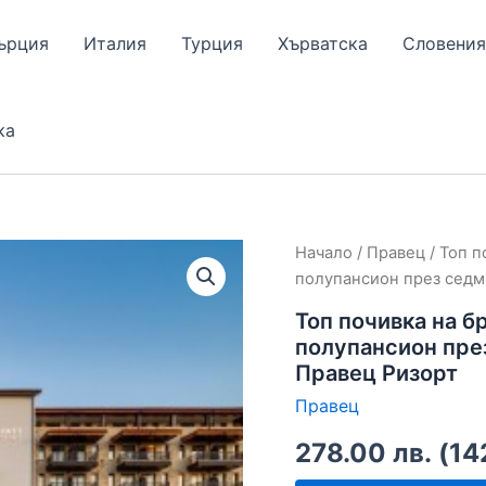
ърция
Италия
Турция
Хърватска
Словения
ка
Начало
/
Правец
/ Топ п
полупансион през седм
Топ почивка на бр
полупансион пре
Правец Ризорт
Правец
278.00
лв.
(
14