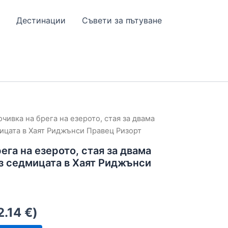
Дестинации
Съвети за пътуване
очивка на брега на езерото, стая за двама
ицата в Хаят Риджънси Правец Ризорт
ега на езерото, стая за двама
з седмицата в Хаят Риджънси
2.14
€
)