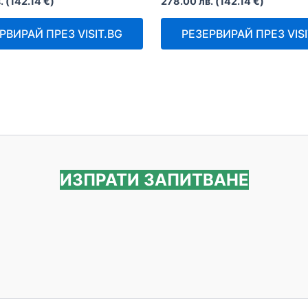
.
(
142.14
€
)
278.00
лв.
(
142.14
€
)
с
0
от
РВИРАЙ ПРЕЗ VISIT.BG
РЕЗЕРВИРАЙ ПРЕЗ VISI
5
ИЗПРАТИ ЗАПИТВАНЕ