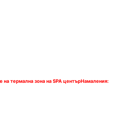
е на
термална зона на
SPA
център
Намаления: