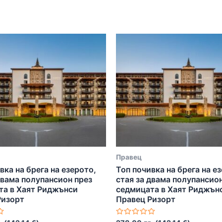
Правец
вка на брега на езерото,
Топ почивка на брега на е
двама полупансион през
стая за двама полупансио
та в Хаят Риджънси
седмицата в Хаят Риджън
Ризорт
Правец Ризорт
Оценено