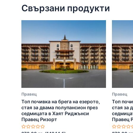
Свързани продукти
Правец
Правец
Топ почивка на брега на езерото,
Топ почи
стая за двама полупансион през
стая за 
седмицата в Хаят Риджънси
седмица
Правец Ризорт
Правец 
Оценено
Оценено