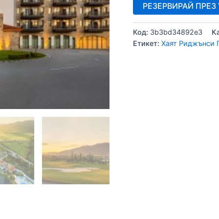
РЕЗЕРВИРАЙ ПРЕЗ V
Код:
3b3bd34892e3
К
Етикет:
Хаят Риджънси 