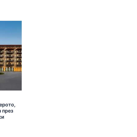
зерото,
н през
си