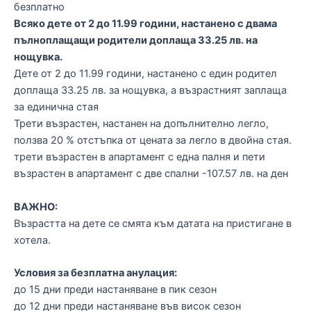
безплатно
Всяко дете от 2 до 11.99 години, настанено с двама
пълноплащащи родители доплаща 33.25 лв. на
нощувка.
Дете от 2 до 11.99 години, настанено с един родител
доплаща 33.25 лв. за нощувка, а възрастният заплаща
за единична стая
Трети възрастен, настанен на допълнително легло,
ползва 20 % отстъпка от цената за легло в двойна стая.
трети възрастен в апартамент с една палня и пети
възрастен в апартамент с две спални -107.57 лв. на ден
ВАЖНО:
Възрастта на дете се смята към датата на пристигане в
хотела.
Условия за безплатна анулация:
до 15 дни преди настаняване в пик сезон
до 12 дни преди настаняване във висок сезон