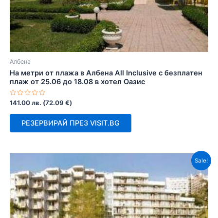
Албена
На метри от плажа в Албена All Inclusive с безплатен
плаж от 25.06 до 18.08 в хотел Оазис
Оценено
141.00
лв.
(
72.09
€
)
с
0
от
РЕЗЕРВИРАЙ ПРЕЗ VISIT.BG
5
Sale!