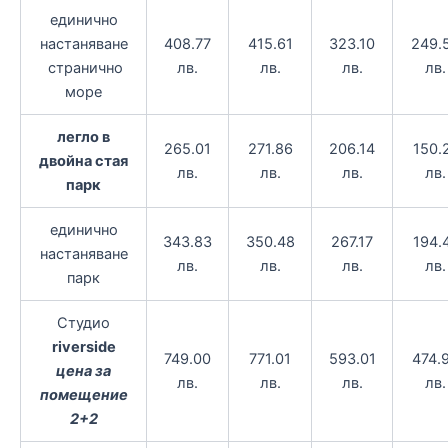
единично
настаняване
408.77
415.61
323.10
249.
странично
лв.
лв.
лв.
лв.
море
легло в
265.01
271.86
206.14
150.
двойна стая
лв.
лв.
лв.
лв.
парк
единично
343.83
350.48
267.17
194.
настаняване
лв.
лв.
лв.
лв.
парк
Студио
riverside
749.00
771.01
593.01
474.
цена за
лв.
лв.
лв.
лв.
помещение
2+2