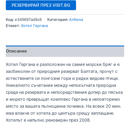
РЕЗЕРВИРАЙ ПРЕЗ VISIT.BG
Код:
e349697ad9c6
Категория:
Албена
Етикет:
Хотел Гергана
Описание
Хотел Гергана е разположен на самия морски бряг и е
заобиколен от природния резерват Балтата, прочут с
естествените си лонгозни гори и редки видове птици.
Уникалното съчетание между непокътната природна
среда на резервата и непосредствения допир до пясъка
и морето превръщат комплекс Гергана в неповторимо
място за вашата пълноценна почивка. На всеки 20 мин.
има влакче от хотела до центъра срещу заплащане.
Хотелът е напълно реновиран през 2008.