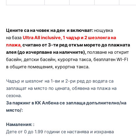
Цените са на човек на ден и включват:
нощувка
на
база
Ultra
All inclusive, 1 чадър и 2 шезлонга на
плажа,
считано от 3-ти ред откъм морето до плажната
алея (до изчерпване на наличните),
ползване на открит
басейн, детски басейн, курортна такса, безплатен WІ-FI
в общите помещения, курортна такса.
Чадър и шезлонг на 1-ви и 2-ри ред до водата са
заплащат на място по цената, обявена на плажа на
сезона.
За паркинг в КК Албена се заплаща допълнително/на
място/:
Намаления: :
Дете от 0 до 1.99 години се настанява и изхранва