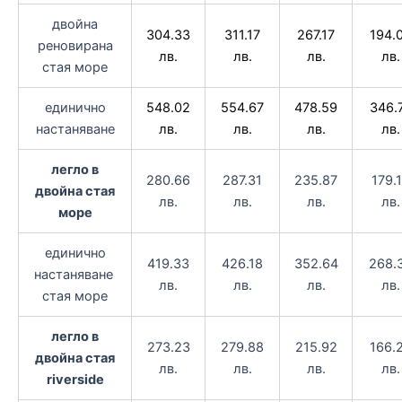
двойна
304.33
311.17
267.17
194.
реновирана
лв.
лв.
лв.
лв.
стая море
единично
548.02
554.67
478.59
346.
настаняване
лв.
лв.
лв.
лв.
легло в
280.66
287.31
235.87
179.
двойна стая
лв.
лв.
лв.
лв.
море
единично
419.33
426.18
352.64
268.
настаняване
лв.
лв.
лв.
лв.
стая море
легло в
273.23
279.88
215.92
166.
двойна стая
лв.
лв.
лв.
лв.
riverside