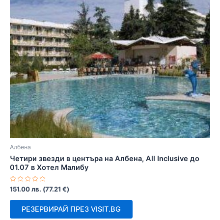
Албена
Четири звезди в центъра на Албена, All Inclusive до
01.07 в Хотел Малибу
Оценено
151.00
лв.
(
77.21
€
)
с
0
от
РЕЗЕРВИРАЙ ПРЕЗ VISIT.BG
5