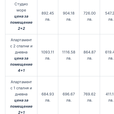
Студио
море
892.45
904.18
726.00
547.
цена за
лв.
лв.
лв.
лв.
помещение
2+2
Апартамент
с 2 спални и
дневна
1093.11
1116.58
864.87
619.
цена за
лв.
лв.
лв.
лв.
помещение
4+1
Апартамент
с 1 спалня и
дневна
684.93
696.67
769.62
411.
цена за
лв.
лв.
лв.
лв.
помещение
2+1