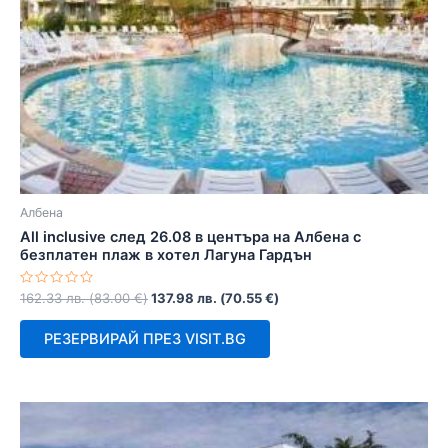
Албена
All inclusive след 26.08 в центъра на Албена с
безплатен плаж в хотел Лагуна Гардън
Оценено
162.33
лв.
(
83.00
€
)
137.98
лв.
(
70.55
€
)
с
0
от
РЕЗЕРВИРАЙ ПРЕЗ VISIT.BG
5