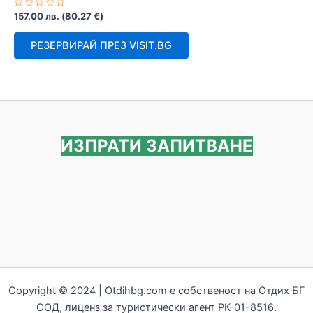
Оценено
157.00
лв.
(
80.27
€
)
с
0
от
РЕЗЕРВИРАЙ ПРЕЗ VISIT.BG
5
ИЗПРАТИ ЗАПИТВАНЕ
Copyright © 2024 | Otdihbg.com e собственост на Отдих БГ
ООД, лиценз за туристически агент РК-01-8516.