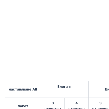
Елегант
настаняване,All
Ди
3
4
3
пакет