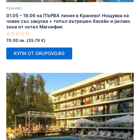
Кранево
01.05 – 19.06 на ПЪРВА линия в Кранево! Нощувка на
човек със закуска + топъл вътрешен басейн и релакс
зона от хотел Магнифик
Оценено
70.00
лв.
(
35.79
€
)
с
0
от
КУПИ ОТ GRUPOVO.BG
5