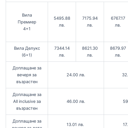
Вила
5495.88
7175.94
6767.17
Премиер
лв.
лв.
лв.
4+1
Вила Делукс
7344.14
8621.30
8679.97
(6+1)
лв.
лв.
лв.
Доплащане за
вечеря за
24.00 лв.
32
възрастен
Доплащане за
All inclusive за
46.00 лв.
59
възрастен
Доплащане за
13.01 лв.
17