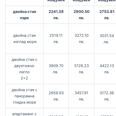
нощувки
нощувки
нощувки
двойна стая
2241.38
2900.50
2753.81
парк
лв.
лв.
лв.
двойна стая
2519.11
3272.10
3031.54
изглед море
лв.
лв.
лв.
двойна стая с
двуетажно
3909.70
5126.23
4422.13
легло
лв.
лв.
лв.
2+2
двойна стая с
2659.93
3457.91
3172.36
панорамна
лв.
лв.
лв.
гледка море
апартамент с