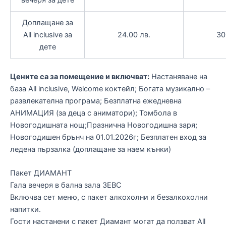
вечеря за дете
Доплащане за
All inclusive за
24.00 лв.
30
дете
Цените са за помещение и включват:
Настаняване на
база Аll inclusive, Welcome коктейл; Богата музикално –
развлекателна програма; Безплатна ежедневна
АНИМАЦИЯ (за деца с аниматори); Томбола в
Новогодишната нощ;Празнична Новогодишна заря;
Новогодишен брънч на 01.01.2026г; Безплатен вход за
ледена пързалка (доплащане за наем кънки)
Пакет ДИАМАНТ
Гала вечеря в бална зала ЗЕВС
Включва сет меню, с пакет алкохолни и безалкохолни
напитки.
Гости настанени с пакет Диамант могат да ползват All