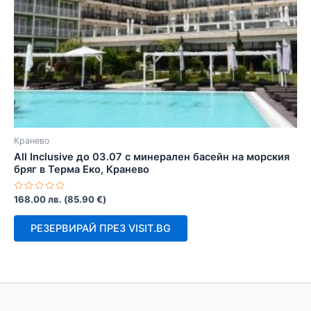
Кранево
All Inclusive до 03.07 с минерален басейн на морския
бряг в Терма Еко, Кранево
Оценено
168.00
лв.
(
85.90
€
)
с
0
от
РЕЗЕРВИРАЙ ПРЕЗ VISIT.BG
5