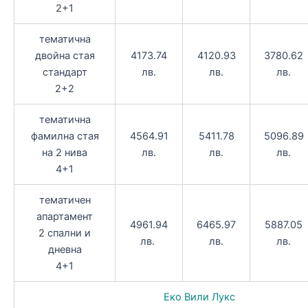
2+1
тематична
двойна стая
4173.74
4120.93
3780.62
стандарт
лв.
лв.
лв.
2+2
тематична
фамилна стая
4564.91
5411.78
5096.89
на 2 нива
лв.
лв.
лв.
4+1
тематичен
апартамент
4961.94
6465.97
5887.05
2 спални и
лв.
лв.
лв.
дневна
4+1
Еко Вили Лукс