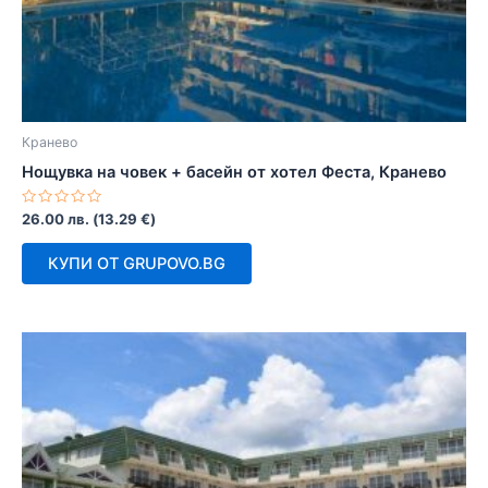
Кранево
Нощувка на човек + басейн от хотел Феста, Кранево
Оценено
26.00
лв.
(
13.29
€
)
с
0
от
КУПИ ОТ GRUPOVO.BG
5