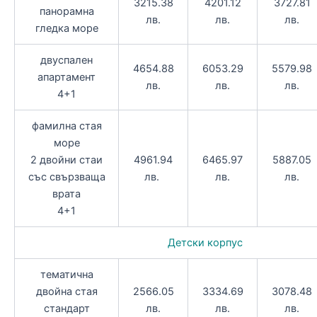
3215.38
4201.12
3727.81
панорамна
лв.
лв.
лв.
гледка море
двуспален
4654.88
6053.29
5579.98
апартамент
лв.
лв.
лв.
4+1
фамилна стая
море
2 двойни стаи
4961.94
6465.97
5887.05
със свързваща
лв.
лв.
лв.
врата
4+1
Детски корпус
тематична
двойна стая
2566.05
3334.69
3078.48
стандарт
лв.
лв.
лв.