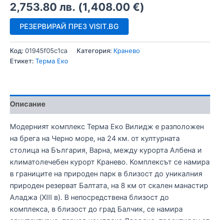
2,753.80
лв.
(
1,408.00
€
)
РЕЗЕРВИРАЙ ПРЕЗ VISIT.BG
Код:
01945f05c1ca
Категория:
Кранево
Етикет:
Терма Еко
Описание
Модерният комплекс Терма Еко Вилидж е разположен
на брега на Черно море, на 24 км. от културната
столица на България, Варна, между курорта Албена и
климатолечебен курорт Кранево. Комплексът се намира
в границите на природен парк в близост до уникалния
природен резерват Балтата, на 8 км от скален манастир
Аладжа (XIII в). В непосредствена близост до
комплекса, в близост до град Балчик, се намира