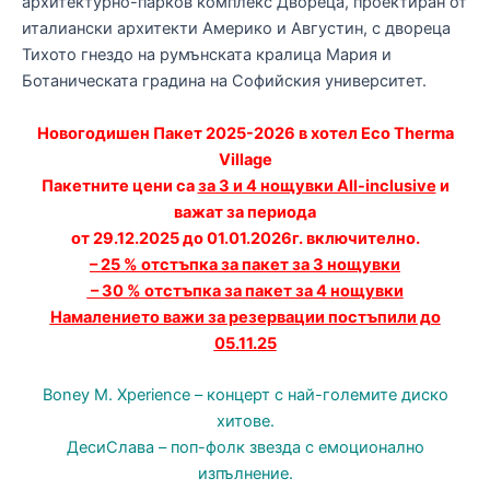
архитектурно-парков комплекс Двореца, проектиран от
италиански архитекти Америко и Августин, с двореца
Тихото гнездо на румънската кралица Мария и
Ботаническата градина на Софийския университет.
Новогодишен Пакет 2025-2026 в хотел Eco Therma
Village
Пакетните цени са
за 3 и 4 нощувки All-inclusive
и
важат за периода
от 29.12.2025 до 01.01.2026г. включително.
– 25 % отстъпка за пакет за 3 нощувки
– 30 % отстъпка за пакет за 4 нощувки
Намалението важи за резервации постъпили до
05.11.25
Boney M. Xperience – концерт с най-големите диско
хитове.
ДесиСлава – поп-фолк звезда с емоционално
изпълнение.