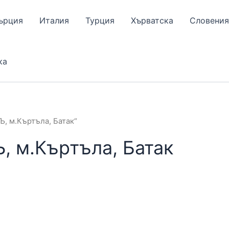
ърция
Италия
Турция
Хърватска
Словения
ка
, м.Къртъла, Батак“
, м.Къртъла, Батак