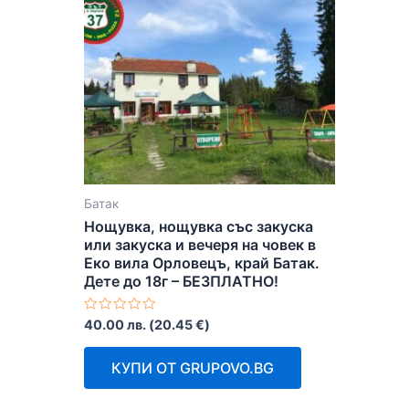
Батак
Нощувка, нощувка със закуска
или закуска и вечеря на човек в
Еко вила Орловецъ, край Батак.
Дете до 18г – БЕЗПЛАТНО!
Оценено
40.00
лв.
(
20.45
€
)
с
0
от
КУПИ ОТ GRUPOVO.BG
5