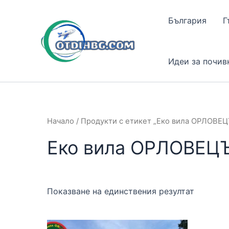
Skip
to
България
Г
content
Идеи за почив
Начало
/ Продукти с етикет „Еко вила ОРЛОВЕЦЪ
Еко вила ОРЛОВЕЦЪ
Показване на единствения резултат