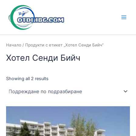
Skip
to
content
Main
Men
Начало
/ Продукти с етикет „Хотел Сенди Бийч“
Хотел Сенди Бийч
Showing all 2 results