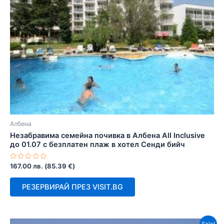
Албена
Незабравима семейна почивка в Албена All Inclusive
до 01.07 с безплатен плаж в хотел Сенди бийч
Оценено
167.00
лв.
(
85.39
€
)
с
0
от
РЕЗЕРВИРАЙ ПРЕЗ VISIT.BG
5