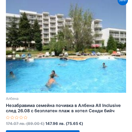
Sale!
Албена
Незабравима семейна почивка в Албена All Inclusive
след 26.08 с безплатен плаж в хотел Сенди бийч
Оценено
174.07
лв.
(
89.00
€
)
147.96
лв.
(
75.65
€
)
с
0