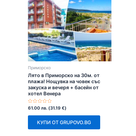
Приморско
Лято в Приморско на 30м. от
плажа! Нощувка на човек със
закуска и вечеря + басейн от
хотел Венера
Оценено
61.00
лв.
(
31.19
€
)
с
0
от
КУПИ ОТ GRUPOVO.BG
5