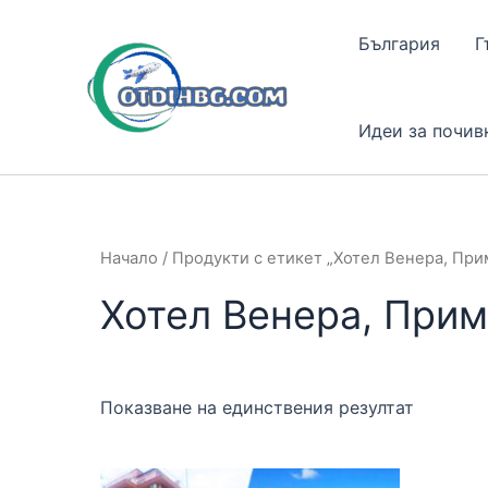
Skip
to
България
Г
content
Идеи за почив
Начало
/ Продукти с етикет „Хотел Венера, При
Хотел Венера, При
Показване на единствения резултат