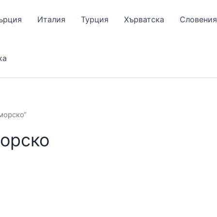
ърция
Италия
Турция
Хърватска
Словения
ка
морско“
морско