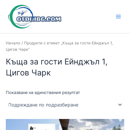
Skip
to
content
Main
Men
Начало
/ Продукти с етикет „Къща за гости Ейнджъл 1,
Цигов Чарк“
Къща за гости Ейнджъл 1,
Цигов Чарк
Показване на единствения резултат