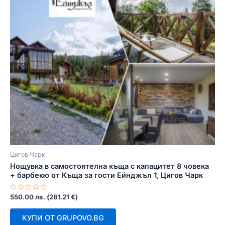
Цигов Чарк
Нощувка в самостоятелна къща с капацитет 8 човека
+ барбекю от Къща за гости Ейнджъл 1, Цигов Чарк
Оценено
550.00
лв.
(
281.21
€
)
с
0
от
КУПИ ОТ GRUPOVO.BG
5