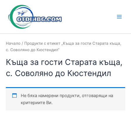
Skip
to
content
Main
Men
Начало
/ Продукти с етикет „Къща за гости Старата къща,
с. Соволяно до Кюстендил“
Къща за гости Старата къща,
с. Соволяно до Кюстендил
Не бяха намерени продукти, отговарящи на
критериите Ви.