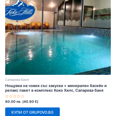
Сапарева Баня
Нощувка на човек със закуска + минерален басейн и
релакс пакет в комплекс Коко Хилс, Сапарева баня
Оценено
80.00
лв.
(
40.90
€
)
с
0
от
КУПИ ОТ GRUPOVO.BG
5