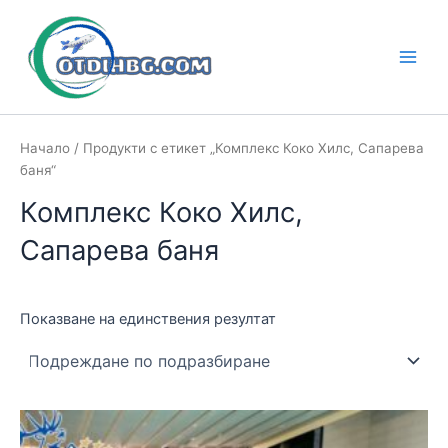
Skip
to
content
Main
Men
Начало
/ Продукти с етикет „Комплекс Коко Хилс, Сапарева
баня“
Комплекс Коко Хилс,
Сапарева баня
Показване на единствения резултат