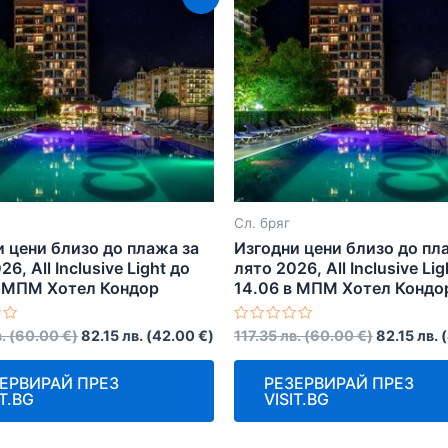
Сл. бряг
 цени близо до плажа за
Изгодни цени близо до пл
6, All Inclusive Light до
лято 2026, All Inclusive Lig
в МПМ Хотел Кондор
14.06 в МПМ Хотел Кондо
о
Оценено
.
(
60.00
€
)
82.15
лв.
(
42.00
€
)
117.35
лв.
(
60.00
€
)
82.15
лв.
(
с
0
от
ЕРВИРАЙ ПРЕЗ
РЕЗЕРВИРАЙ ПРЕЗ
5
IT.BG
VISIT.BG