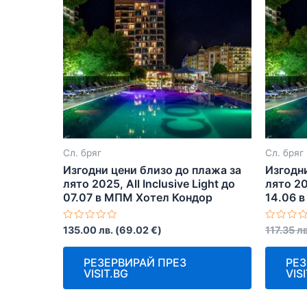
Сл. бряг
Сл. бряг
Изгодни цени близо до плажа за
Изгодни
лято 2025, All Inclusive Light до
лято 202
07.07 в МПМ Хотел Кондор
14.06 
Оценено
Оценен
135.00
лв.
(
69.02
€
)
117.35
лв
с
с
0
0
от
от
РЕЗЕРВИРАЙ ПРЕЗ
РЕЗ
5
5
VISIT.BG
VIS