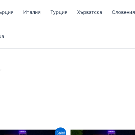
ърция
Италия
Турция
Хърватска
Словения
ка
“
Sale!