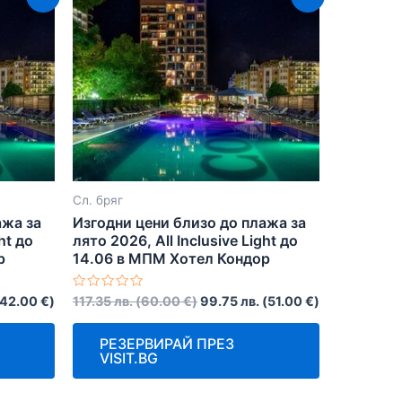
Сл. бряг
ажа за
Изгодни цени близо до плажа за
ht до
лято 2026, All Inclusive Light до
р
14.06 в МПМ Хотел Кондор
Оценено
42.00
€
)
117.35
лв.
(
60.00
€
)
99.75
лв.
(
51.00
€
)
с
0
от
РЕЗЕРВИРАЙ ПРЕЗ
5
VISIT.BG