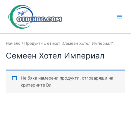
Skip
to
content
Main
Men
Начало
/ Продукти с етикет „Семеен Хотел Империал“
Семеен Хотел Империал
Не бяха намерени продукти, отговарящи на
критериите Ви.