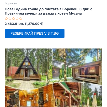
Боровец
Нова Година точно до пистата в Боровец, 3 дни с
Празнична вечеря за двама в хотел Мусала
Оценено
2,483.91
лв.
(
1,270.00
€
)
с
0
от
РЕЗЕРВИРАЙ ПРЕЗ VISIT.BG
5