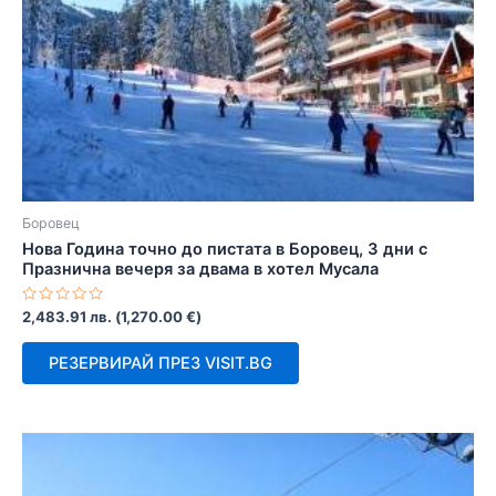
Боровец
Нова Година точно до пистата в Боровец, 3 дни с
Празнична вечеря за двама в хотел Мусала
Оценено
2,483.91
лв.
(
1,270.00
€
)
с
0
от
РЕЗЕРВИРАЙ ПРЕЗ VISIT.BG
5