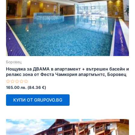
Боровец
Нощувка за ДВАМА в апартамент + вътрешен басейн и
релакс зона от Феста Чамкория апартмънтс, Боровец
Оценено
165.00
лв.
(
84.36
€
)
с
0
от
КУПИ ОТ GRUPOVO.BG
5