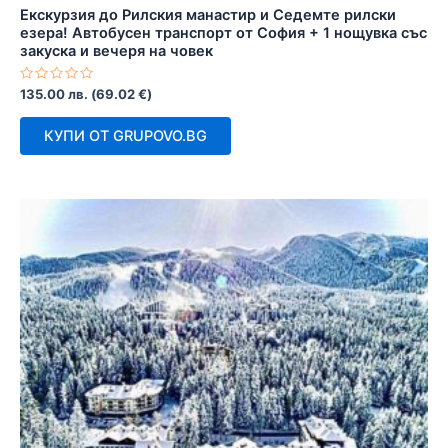
Екскурзия до Рилския манастир и Седемте рилски
езера! Автобусен транспорт от София + 1 нощувка със
закуска и вечеря на човек
Оценено
135.00
лв.
(
69.02
€
)
с
0
от
КУПИ ОТ GRUPOVO.BG
5