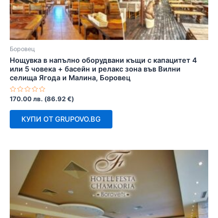
Боровец
Нощувка в напълно оборудвани къщи с капацитет 4
или 5 човека + басейн и релакс зона във Вилни
селища Ягода и Малина, Боровец
Оценено
170.00
лв.
(
86.92
€
)
с
0
от
КУПИ ОТ GRUPOVO.BG
5