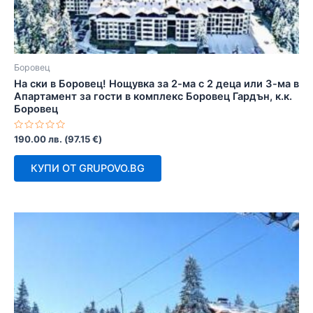
Боровец
На ски в Боровец! Нощувка за 2-ма с 2 деца или 3-ма в
Апартамент за гости в комплекс Боровец Гардън, к.к.
Боровец
Оценено
190.00
лв.
(
97.15
€
)
с
0
от
КУПИ ОТ GRUPOVO.BG
5