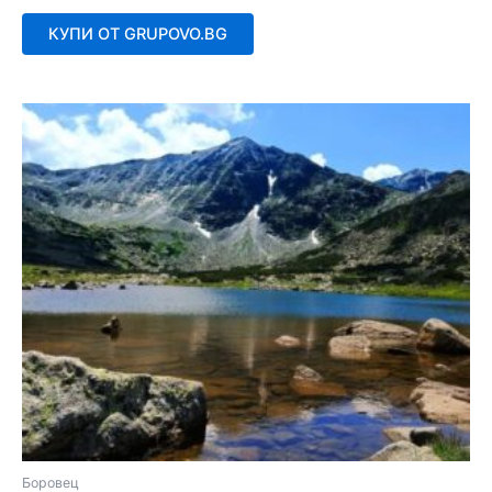
0
от
КУПИ ОТ GRUPOVO.BG
5
Боровец