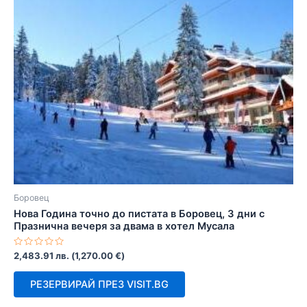
Боровец
Нова Година точно до пистата в Боровец, 3 дни с
Празнична вечеря за двама в хотел Мусала
Оценено
2,483.91
лв.
(
1,270.00
€
)
с
0
от
РЕЗЕРВИРАЙ ПРЕЗ VISIT.BG
5