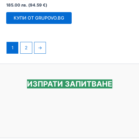
Оценено
185.00
лв.
(
94.59
€
)
с
0
от
КУПИ ОТ GRUPOVO.BG
5
1
2
→
ИЗПРАТИ ЗАПИТВАНЕ