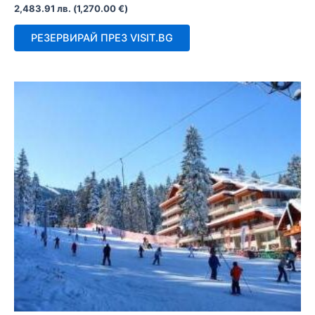
Оценено
2,483.91
лв.
(
1,270.00
€
)
с
0
от
РЕЗЕРВИРАЙ ПРЕЗ VISIT.BG
5