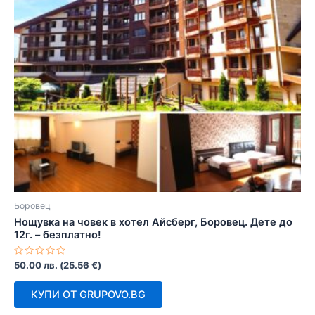
Боровец
Нощувка на човек в хотел Айсберг, Боровец. Дете до
12г. – безплатно!
Оценено
50.00
лв.
(
25.56
€
)
с
0
от
КУПИ ОТ GRUPOVO.BG
5