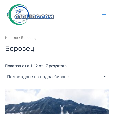
Skip
to
content
Main
Men
Начало
/ Боровец
Боровец
Показване на 1–12 от 17 резултата