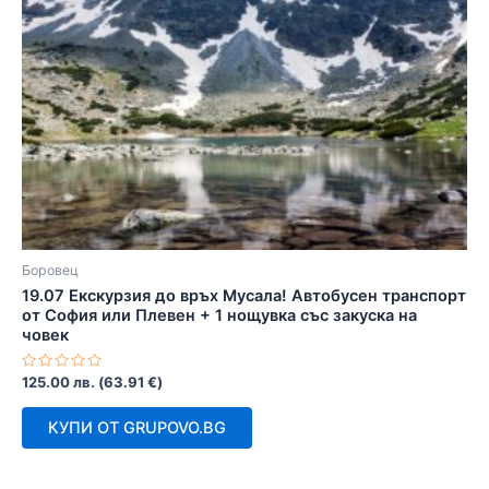
Боровец
19.07 Екскурзия до връх Мусала! Автобусен транспорт
от София или Плевен + 1 нощувка със закуска на
човек
Оценено
125.00
лв.
(
63.91
€
)
с
0
от
КУПИ ОТ GRUPOVO.BG
5