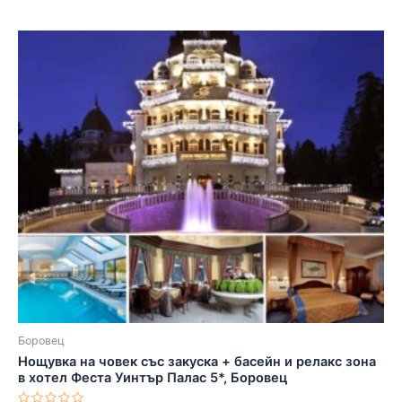
Боровец
Нощувка на човек със закуска + басейн и релакс зона
в хотел Феста Уинтър Палас 5*, Боровец