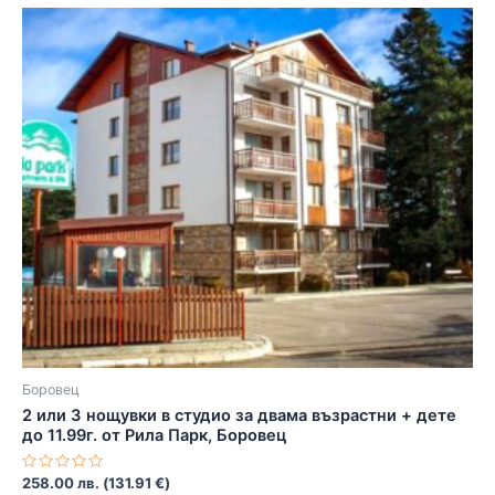
Боровец
2 или 3 нощувки в студио за двама възрастни + дете
до 11.99г. от Рила Парк, Боровец
Оценено
258.00
лв.
(
131.91
€
)
с