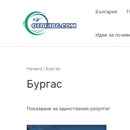
Skip
to
България
Г
content
Идеи за почив
Начало
/ Бургас
Бургас
Показване на единствения резултат