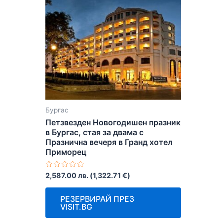
Бургас
Петзвезден Новогодишен празник
в Бургас, стая за двама с
Празнична вечеря в Гранд хотел
Приморец
Оценено
2,587.00
лв.
(
1,322.71
€
)
с
0
от
РЕЗЕРВИРАЙ ПРЕЗ
5
VISIT.BG