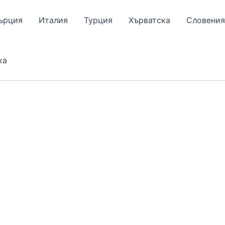
ърция
Италия
Турция
Хърватска
Словения
ка