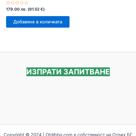
Оценено
179.00
лв.
(
91.52
€
)
с
0
от
Добавяне в количката
5
ИЗПРАТИ ЗАПИТВАНЕ
Copyright © 2024 | Otdihbg.com e собственост на Отдих БГ