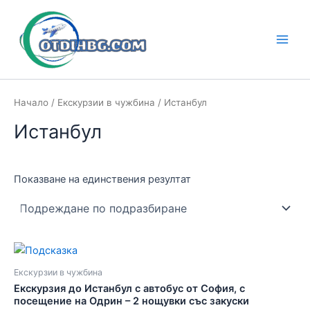
Skip
to
content
Main
Men
Начало
/
Екскурзии в чужбина
/ Истанбул
Истанбул
Показване на единствения резултат
Екскурзии в чужбина
Екскурзия до Истанбул с автобус от София, с
посещение на Одрин – 2 нощувки със закуски