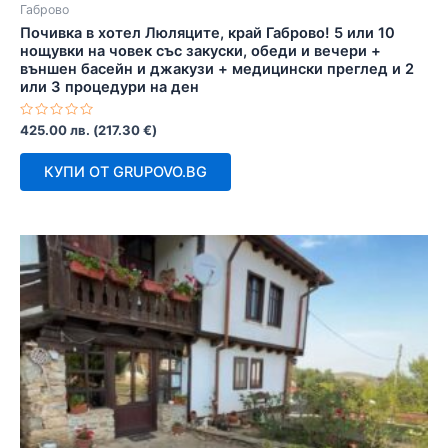
Габрово
Почивка в хотел Люляците, край Габрово! 5 или 10
нощувки на човек със закуски, обеди и вечери +
външен басейн и джакузи + медицински преглед и 2
или 3 процедури на ден
Оценено
425.00
лв.
(
217.30
€
)
с
0
от
КУПИ ОТ GRUPOVO.BG
5