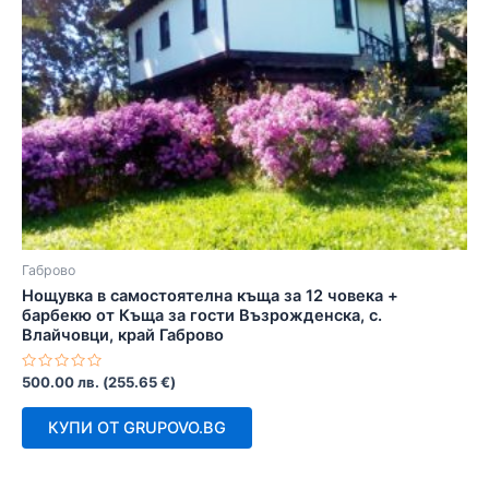
Габрово
Нощувка в самостоятелна къща за 12 човека +
барбекю от Къща за гости Възрожденска, с.
Влайчовци, край Габрово
Оценено
500.00
лв.
(
255.65
€
)
с
0
от
КУПИ ОТ GRUPOVO.BG
5