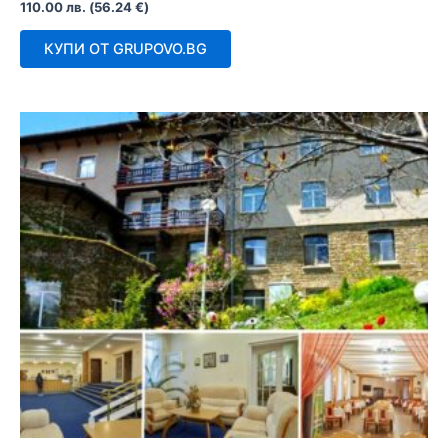
Оценено
110.00
лв.
(
56.24
€
)
с
0
от
КУПИ ОТ GRUPOVO.BG
5