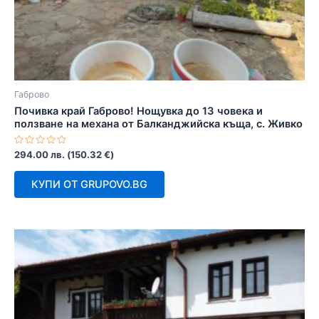
Габрово
Почивка край Габрово! Нощувка до 13 човека и
ползване на механа от Балканджийска къща, с. Живко
Оценено
294.00
лв.
(
150.32
€
)
с
0
от
КУПИ ОТ GRUPOVO.BG
5