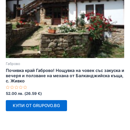
Габрово
Почивка край Габрово! Нощувка на човек със закуска и
вечеря и ползване на механа от Балканджийска къща,
с. Живко
Оценено
52.00
лв.
(
26.59
€
)
с
0
от
КУПИ ОТ GRUPOVO.BG
5