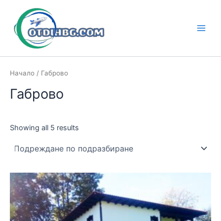
Skip
to
content
Main
Men
Начало
/ Габрово
Габрово
Showing all 5 results