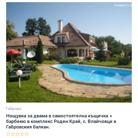
Габрово
Нощувка за двама в самостоятелна къщичка +
барбекю в комплекс Роден Край, с. Влайчовци в
Габровския балкан.