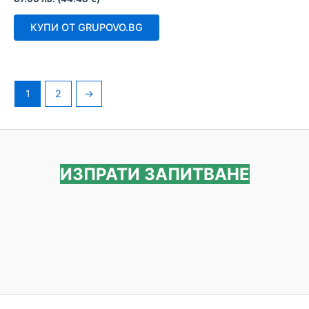
с
0
от
КУПИ ОТ GRUPOVO.BG
5
1
2
→
ИЗПРАТИ ЗАПИТВАНЕ