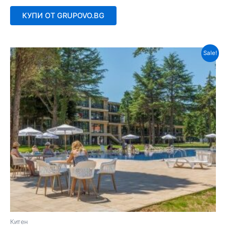
0
от
КУПИ ОТ GRUPOVO.BG
5
Sale!
Китен