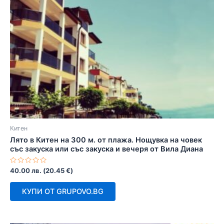
Китен
Лято в Китен на 300 м. от плажа. Нощувка на човек
със закуска или със закуска и вечеря от Вила Диана
Оценено
40.00
лв.
(
20.45
€
)
с
0
от
КУПИ ОТ GRUPOVO.BG
5