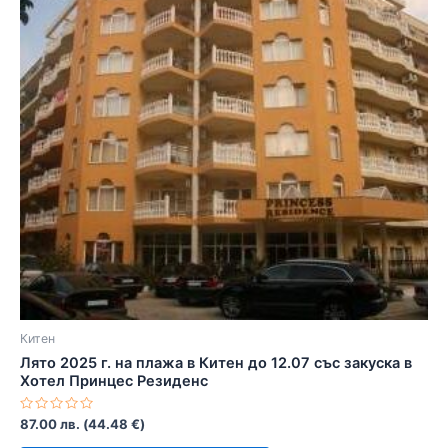
Китен
Лято 2025 г. на плажа в Китен до 12.07 със закуска в
Хотел Принцес Резиденс
Оценено
87.00
лв.
(
44.48
€
)
с
0