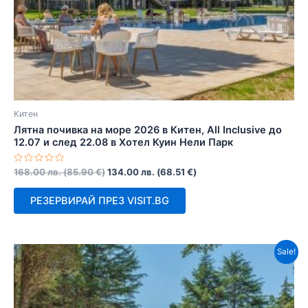
Китен
Лятна почивка на море 2026 в Китен, All Inclusive до
12.07 и след 22.08 в Хотел Куин Нели Парк
Оценено
168.00
лв.
(
85.90
€
)
134.00
лв.
(
68.51
€
)
с
0
от
РЕЗЕРВИРАЙ ПРЕЗ VISIT.BG
5
Sale!