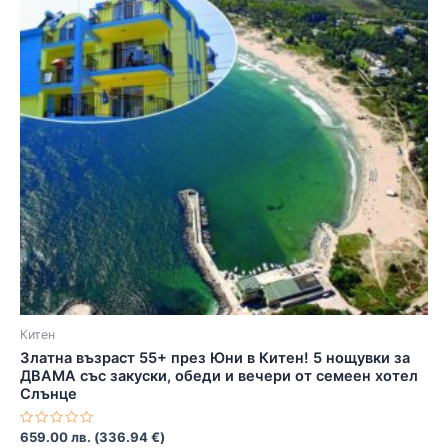
Китен
Златна възраст 55+ през Юни в Китен! 5 нощувки за
ДВАМА със закуски, обеди и вечери от семеен хотел
Слънце
Оценено
659.00
лв.
(
336.94
€
)
с