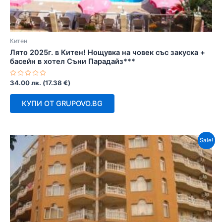
Китен
Лято 2025г. в Китен! Нощувка на човек със закуска +
басейн в хотел Съни Парадайз***
Оценено
34.00
лв.
(
17.38
€
)
с
0
от
КУПИ ОТ GRUPOVO.BG
5
Sale!