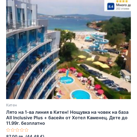
Китен
Лято на 1-ва линия в Китен! Нощувка на човек на база
All Inclusive Plus + басейн от Хотел Каменец. Дете до
11.99г. безплатно
Оценено
87.00
лв.
(
44.48
€
)