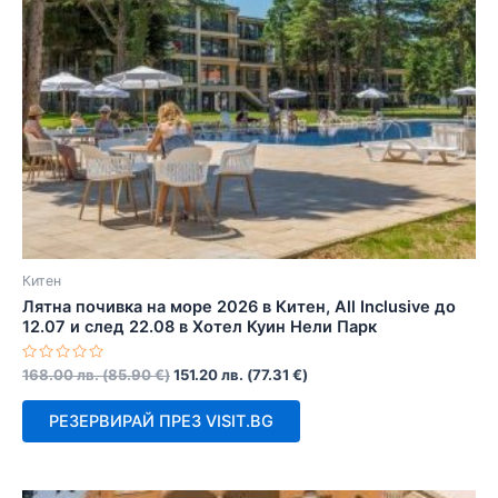
Китен
Лятна почивка на море 2026 в Китен, All Inclusive до
12.07 и след 22.08 в Хотел Куин Нели Парк
Оценено
168.00
лв.
(
85.90
€
)
151.20
лв.
(
77.31
€
)
с
0
от
РЕЗЕРВИРАЙ ПРЕЗ VISIT.BG
5