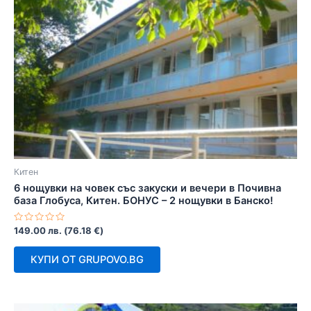
Китен
6 нощувки на човек със закуски и вечери в Почивна
база Глобуса, Китен. БОНУС – 2 нощувки в Банско!
Оценено
149.00
лв.
(
76.18
€
)
с
0
от
КУПИ ОТ GRUPOVO.BG
5