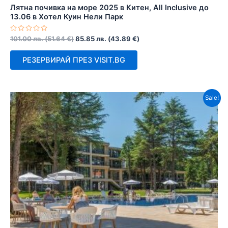
Лятна почивка на море 2025 в Китен, All Inclusive до
13.06 в Хотел Куин Нели Парк
Оценено
101.00
лв.
(
51.64
€
)
85.85
лв.
(
43.89
€
)
с
0
от
РЕЗЕРВИРАЙ ПРЕЗ VISIT.BG
5
Sale!