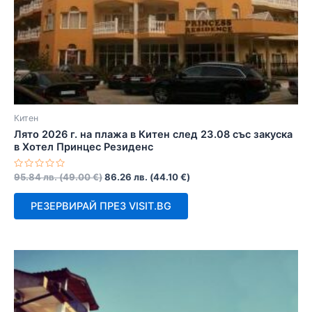
Китен
Лято 2026 г. на плажа в Китен след 23.08 със закуска
в Хотел Принцес Резиденс
Оценено
95.84
лв.
(
49.00
€
)
86.26
лв.
(
44.10
€
)
с
0
от
РЕЗЕРВИРАЙ ПРЕЗ VISIT.BG
5