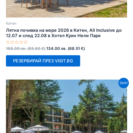
Китен
Лятна почивка на море 2026 в Китен, All Inclusive до
12.07 и след 22.08 в Хотел Куин Нели Парк
Оценено
168.00
лв.
(
85.90
€
)
134.00
лв.
(
68.51
€
)
с
0
от
РЕЗЕРВИРАЙ ПРЕЗ VISIT.BG
5
Sale!