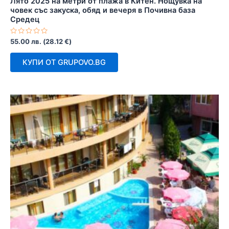
Лято 2025 на метри от плажа в Китен. Нощувка на
човек със закуска, обяд и вечеря в Почивна база
Средец
Оценено
55.00
лв.
(
28.12
€
)
с
0
от
КУПИ ОТ GRUPOVO.BG
5