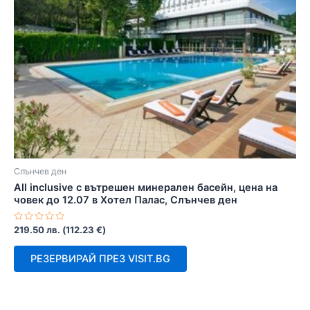
Слънчев ден
All inclusive с вътрешен минерален басейн, цена на
човек до 12.07 в Хотел Палас, Слънчев ден
Оценено
219.50
лв.
(
112.23
€
)
с
0
от
РЕЗЕРВИРАЙ ПРЕЗ VISIT.BG
5