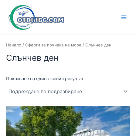
Skip
to
content
Main
Men
Начало
/
Оферти за почивка на море
/ Слънчев ден
Слънчев ден
Показване на единствения резултат