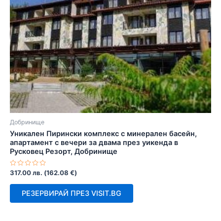
Добринище
Уникален Пирински комплекс с минерален басейн,
апартамент с вечери за двама през уикенда в
Русковец Резорт, Добринище
Оценено
317.00
лв.
(
162.08
€
)
с
0
от
РЕЗЕРВИРАЙ ПРЕЗ VISIT.BG
5