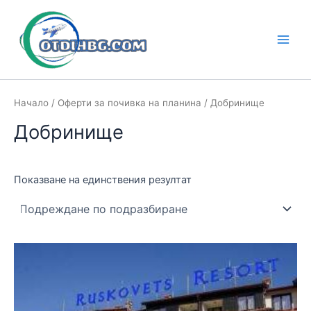
Skip
to
content
Main
Men
Начало
/
Оферти за почивка на планина
/ Добринище
Добринище
Показване на единствения резултат