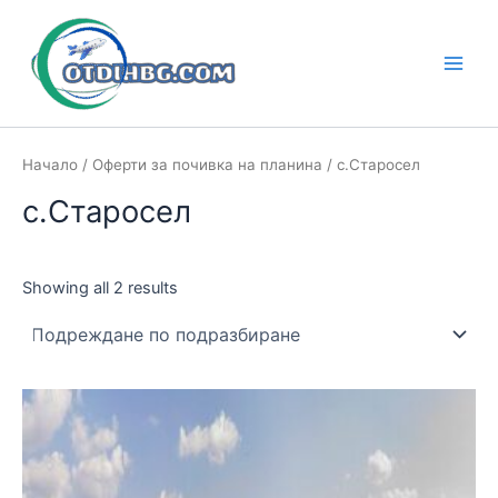
Skip
to
content
Main
Men
Начало
/
Оферти за почивка на планина
/ с.Старосел
с.Старосел
Showing all 2 results