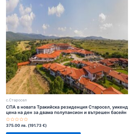
с.Старосел
СПА в новата Тракийска резиденция Старосел, уикенд
цена на ден за двама полупансион и вътрешен басейн
Оценено
375.00
лв.
(
191.73
€
)
с
0