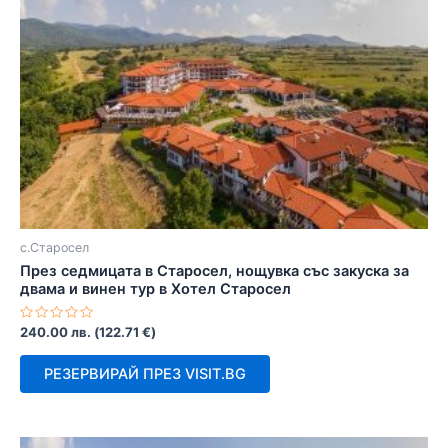
с.Старосел
През седмицата в Старосел, нощувка със закуска за
двама и винен тур в Хотел Старосел
Оценено
240.00
лв.
(
122.71
€
)
с
0
от
РЕЗЕРВИРАЙ ПРЕЗ VISIT.BG
5