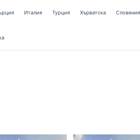
ърция
Италия
Турция
Хърватска
Словения
ка