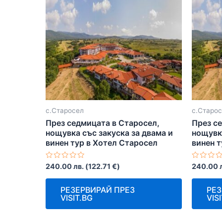
с.Старосел
с.Старо
През седмицата в Старосел,
През с
нощувка със закуска за двама и
нощувка
винен тур в Хотел Старосел
винен т
Оценено
Оценен
240.00
лв.
(
122.71
€
)
240.00
с
с
0
0
от
от
РЕЗЕРВИРАЙ ПРЕЗ
РЕЗ
5
5
VISIT.BG
VIS