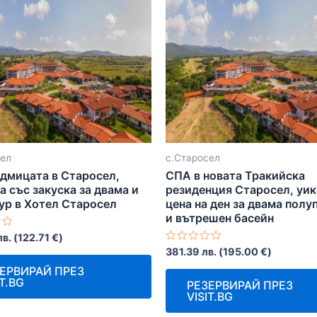
сел
с.Старосел
едмицата в Старосел,
СПА в новата Тракийска
 със закуска за двама и
резиденция Старосел, уи
ур в Хотел Старосел
цена на ден за двама полу
и вътрешен басейн
о
лв.
(
122.71
€
)
Оценено
381.39
лв.
(
195.00
€
)
с
0
ЕРВИРАЙ ПРЕЗ
от
IT.BG
РЕЗЕРВИРАЙ ПРЕЗ
5
VISIT.BG