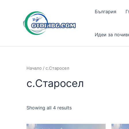
Skip
to
България
Г
content
Идеи за почив
Начало
/ с.Старосел
с.Старосел
Showing all 4 results