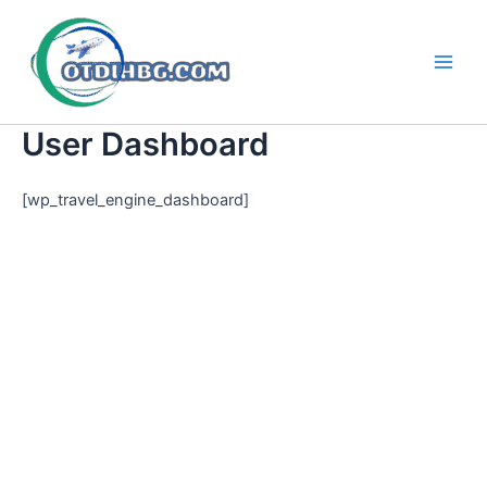
Skip
to
content
Main
Men
User Dashboard
[wp_travel_engine_dashboard]