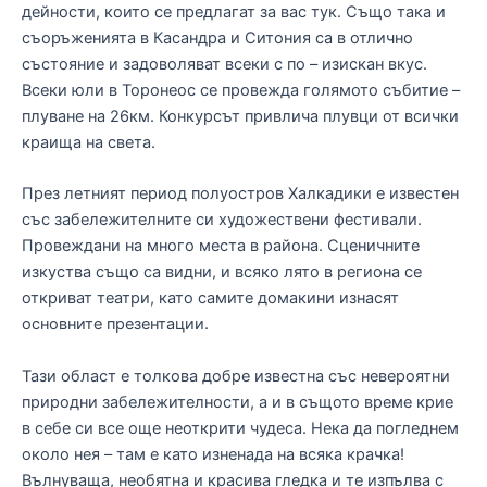
дейности, които се предлагат за вас тук. Също така и
съоръженията в Касандра и Ситония са в отлично
състояние и задоволяват всеки с по – изискан вкус.
Всеки юли в Торонеос се провежда голямото събитие –
плуване на 26км. Конкурсът привлича плувци от всички
краища на света.
През летният период полуостров Халкадики е известен
със забележителните си художествени фестивали.
Провеждани на много места в района. Сценичните
изкуства също са видни, и всяко лято в региона се
откриват театри, като самите домакини изнасят
основните презентации.
Тази област е толкова добре известна със невероятни
природни забележителности, а и в същото време крие
в себе си все още неоткрити чудеса. Нека да погледнем
около нея – там е като изненада на всяка крачка!
Вълнуваща, необятна и красива гледка и те изпълва с