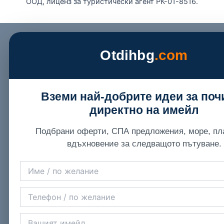
ООД, лиценз за туристически агент РК-01-8516.
Otdihbg
.com
Вземи най-добрите идеи за поч
директно на имейл
Подбрани оферти, СПА предложения, море, пл
вдъхновение за следващото пътуване.