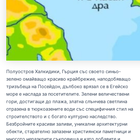
Полуостров Халкидики, Гърция със своето синьо-
зелено омайващо красиво крайбрежие, наподобяващо
тризъбеца на Посейдон, дълбоко врязал се в Егейско
море е наслада за посетителите. Зелени величествени
гори, достигащи до плажа, златна слънчева светлина
отразена в тюркоазените води със специфичния стил на
строителството и с богато културно наследство.
Безбройните красиви заливи, уникални архитектурни
обекти, старателно запазени християнски паметници и
многото неразкрити съкровища и като добавите и