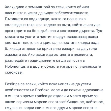
Халкидики е земният рай за тези, които обичат
планините и искат да видят забележителности.
Пътищата са подходящи, както за планинско
колоездене така и за ходене по пътя, който лъкатуши
през горите на бор, дъб, ела и кестенови дървета. Тук
можете да усетите чистия въздух освежаващ всяка
клетка в тялото ви и кристално чистата хладка вода
бликаща от десетки кристални извори, за да утоли
жаждата ви. Ако искате да останете в планината,
разгледайте традиционните къщи за гости в
Holomóntas и в други области нагоре по планинските
склонове.
Разбира се всеки, който иска наистина да усети
необятността на Егейско море и да покачи адреналина
в същото време трябва да отдели и малко време за
някои сериозни морски спортове! Уиндсърф, кайтсърф,
гмуркане, водни ски и много други морски спортни