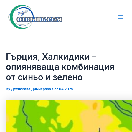
Skip
to
content
Main
Men
Гърция, Халкидики –
опияняваща комбинация
от синьо и зелено
By
Десислава Димитрова
/
22.04.2025