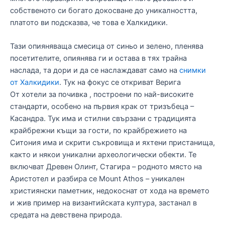
собственото си богато докосване до уникалността,
платото ви подсказва, че това е Халкидики.
Тази опияняваща смесица от синьо и зелено, пленява
посетителите, опиянява ги и остава в тях трайна
наслада, та дори и да се наслаждават само на
снимки
от Халкидики
. Тук на фокус се откриват Верига
От хотели за почивка , построени по най-високите
стандарти, особено на първия крак от тризъбеца –
Касандра. Тук има и стилни свързани с традицията
крайбрежни къщи за гости, по крайбрежието на
Ситония има и скрити съкровища и яхтени пристанища,
както и някои уникални археологически обекти. Те
включват Древен Олинт, Стагира – родното място на
Аристотел и разбира се Mount Athos – уникален
християнски паметник, недокоснат от хода на времето
и жив пример на византийската култура, застанал в
средата на девствена природа.