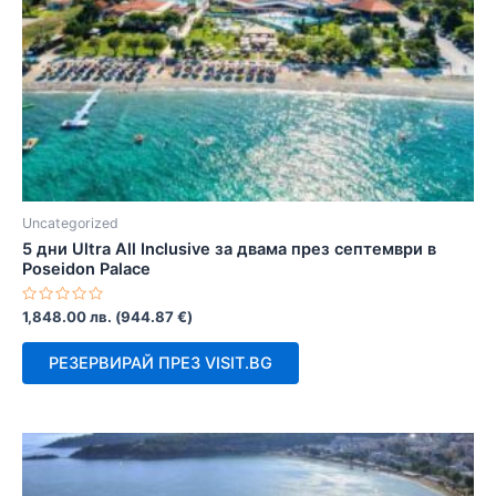
Uncategorized
5 дни Ultra All Inclusive за двама през септември в
Poseidon Palace
Оценено
1,848.00
лв.
(
944.87
€
)
с
0
от
РЕЗЕРВИРАЙ ПРЕЗ VISIT.BG
5