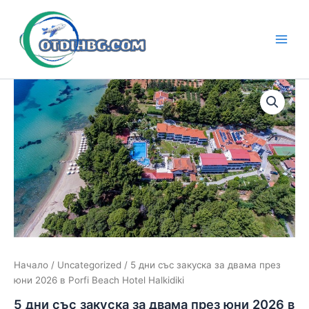
Skip
to
content
Main
Men
Начало
/
Uncategorized
/ 5 дни със закуска за двама през
юни 2026 в Porfi Beach Hotel Halkidiki
5 дни със закуска за двама през юни 2026 в