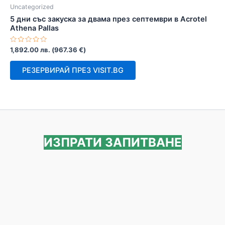
Uncategorized
5 дни със закуска за двама през септември в Acrotel
Athena Pallas
Оценено
1,892.00
лв.
(
967.36
€
)
с
0
от
РЕЗЕРВИРАЙ ПРЕЗ VISIT.BG
5
ИЗПРАТИ ЗАПИТВАНЕ