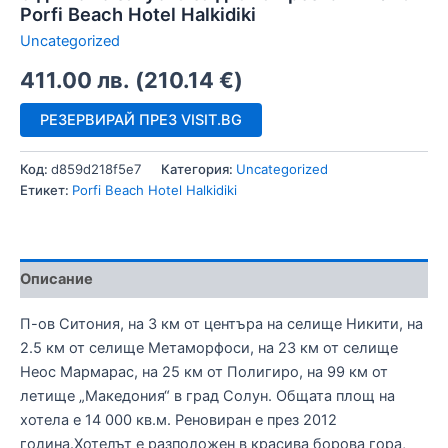
Porfi Beach Hotel Halkidiki
Uncategorized
411.00
лв.
(
210.14
€
)
РЕЗЕРВИРАЙ ПРЕЗ VISIT.BG
Код:
d859d218f5e7
Категория:
Uncategorized
Етикет:
Porfi Beach Hotel Halkidiki
Описание
П-ов Ситония, на 3 км от центъра на селище Никити, на
2.5 км от селище Метаморфоси, на 23 км от селище
Неос Мармарас, на 25 км от Полигиро, на 99 км от
летище „Македония“ в град Солун. Общата площ на
хотела е 14 000 кв.м. Реновиран е през 2012
година.Хотелът е разположен в красива борова гора,