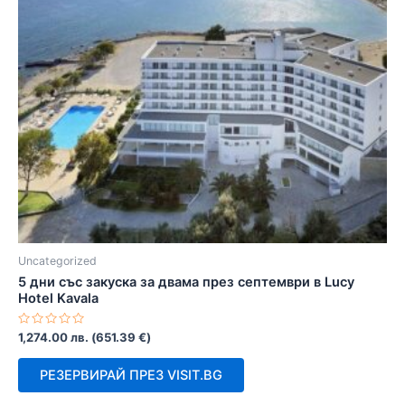
Uncategorized
5 дни със закуска за двама през септември в Lucy
Hotel Kavala
Оценено
1,274.00
лв.
(
651.39
€
)
с
0
от
РЕЗЕРВИРАЙ ПРЕЗ VISIT.BG
5