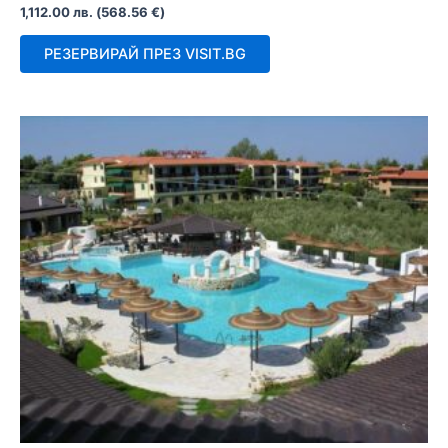
Оценено
1,112.00
лв.
(
568.56
€
)
с
0
от
РЕЗЕРВИРАЙ ПРЕЗ VISIT.BG
5