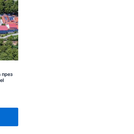
а през
el