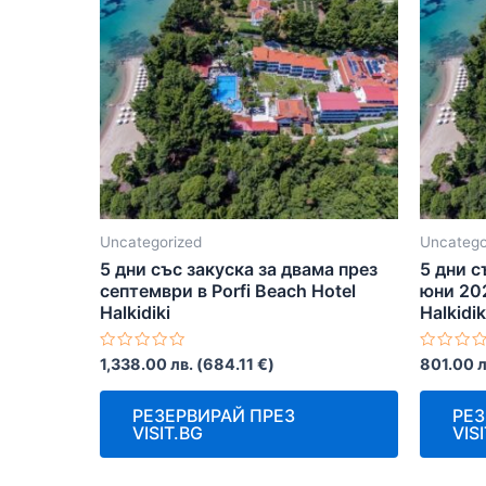
Uncategorized
Uncatego
5 дни със закуска за двама през
5 дни с
септември в Porfi Beach Hotel
юни 202
Halkidiki
Halkidik
Оценено
Оценен
1,338.00
лв.
(
684.11
€
)
801.00
л
с
с
0
0
от
от
РЕЗЕРВИРАЙ ПРЕЗ
РЕЗ
5
5
VISIT.BG
VIS