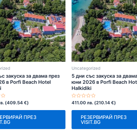
rized
Uncategorized
ъс закуска за двама през
5 дни със закуска за двам
6 в Porfi Beach Hotel
юни 2026 в Porfi Beach Hot
i
Halkidiki
о
Оценено
в.
(
409.54
€
)
411.00
лв.
(
210.14
€
)
с
0
от
ЕРВИРАЙ ПРЕЗ
РЕЗЕРВИРАЙ ПРЕЗ
5
IT.BG
VISIT.BG