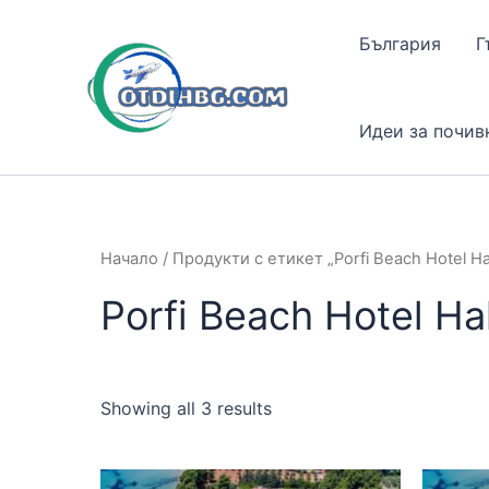
Skip
to
България
Г
content
Идеи за почив
Начало
/ Продукти с етикет „Porfi Beach Hotel Hal
Porfi Beach Hotel Hal
Showing all 3 results