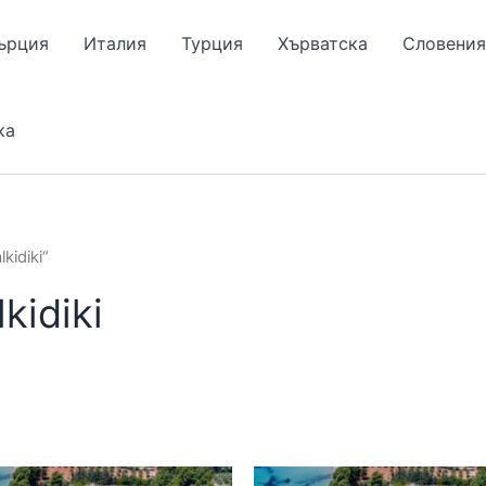
ърция
Италия
Турция
Хърватска
Словения
ка
kidiki“
kidiki