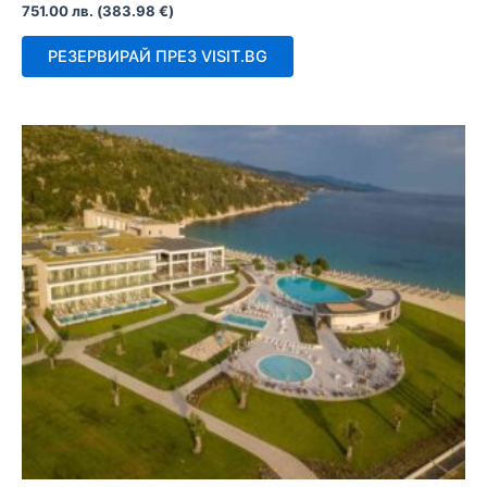
Оценено
751.00
лв.
(
383.98
€
)
с
0
от
РЕЗЕРВИРАЙ ПРЕЗ VISIT.BG
5