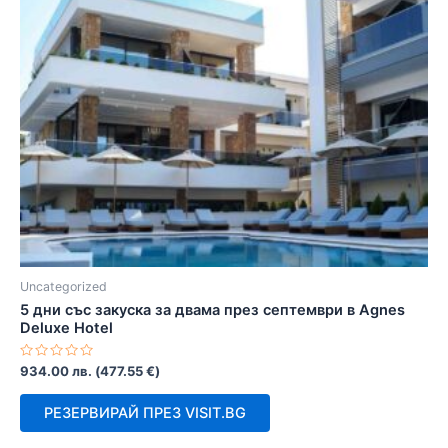
Uncategorized
5 дни със закуска за двама през септември в Agnes
Deluxe Hotel
Оценено
934.00
лв.
(
477.55
€
)
с
0
от
РЕЗЕРВИРАЙ ПРЕЗ VISIT.BG
5