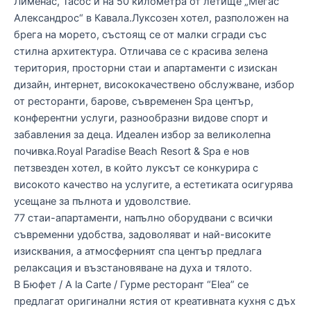
Лименас, Тасос и на 50 километра от летище „Мегас
Александрос“ в Кавала.Луксозен хотел, разположен на
брега на морето, състоящ се от малки сгради със
стилна архитектура. Отличава се с красива зелена
територия, просторни стаи и апартаменти с изискан
дизайн, интернет, висококачествено обслужване, избор
от ресторанти, барове, съвременен Spa център,
конферентни услуги, разнообразни видове спорт и
забавления за деца. Идеален избор за великолепна
почивка.Royal Paradise Beach Resort & Spa е нов
петзвезден хотел, в който луксът се конкурира с
високото качество на услугите, а естетиката осигурява
усещане за пълнота и удоволствие.
77 стаи-апартаменти, напълно оборудвани с всички
съвременни удобства, задоволяват и най-високите
изисквания, а атмосферният спа център предлага
релаксация и възстановяване на духа и тялото.
В Бюфет / A la Carte / Гурме ресторант “Elea” се
предлагат оригинални ястия от креативната кухня с дъх