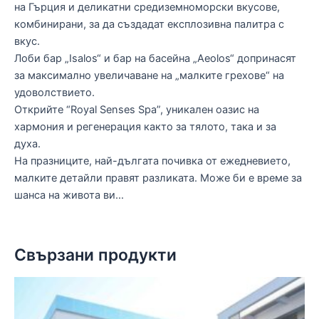
на Гърция и деликатни средиземноморски вкусове,
комбинирани, за да създадат експлозивна палитра с
вкус.
Лоби бар „Isalos“ и бар на басейна „Aeolos“ допринасят
за максимално увеличаване на „малките грехове“ на
удоволствието.
Открийте “Royal Senses Spa”, уникален оазис на
хармония и регенерация както за тялото, така и за
духа.
На празниците, най-дългата почивка от ежедневието,
малките детайли правят разликата. Може би е време за
шанса на живота ви…
Свързани продукти