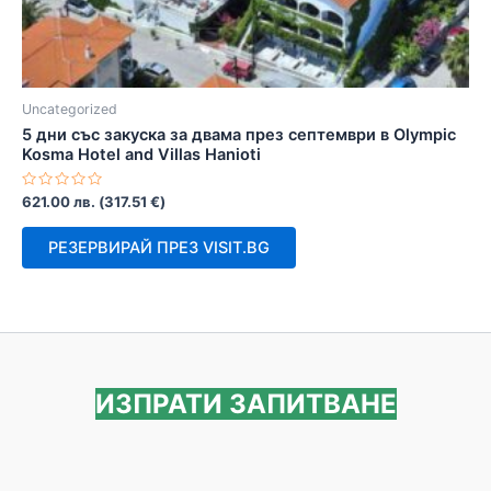
Uncategorized
5 дни със закуска за двама през септември в Olympic
Kosma Hotel and Villas Hanioti
Оценено
621.00
лв.
(
317.51
€
)
с
0
от
РЕЗЕРВИРАЙ ПРЕЗ VISIT.BG
5
ИЗПРАТИ ЗАПИТВАНЕ