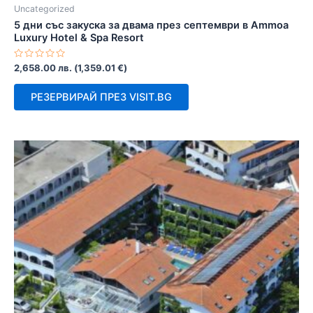
Uncategorized
5 дни със закуска за двама през септември в Ammoa
Luxury Hotel & Spa Resort
Оценено
2,658.00
лв.
(
1,359.01
€
)
с
0
от
РЕЗЕРВИРАЙ ПРЕЗ VISIT.BG
5