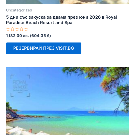
Uncategorized
5 дни със закуска за двама през юни 2026 в Royal
Paradise Beach Resort and Spa
Оценено
1,182.00
лв.
(
604.35
€
)
с
0
от
РЕЗЕРВИРАЙ ПРЕЗ VISIT.BG
5