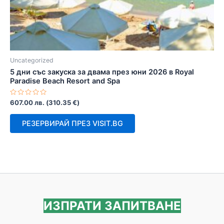
Uncategorized
5 дни със закуска за двама през юни 2026 в Royal
Paradise Beach Resort and Spa
Оценено
607.00
лв.
(
310.35
€
)
с
0
от
РЕЗЕРВИРАЙ ПРЕЗ VISIT.BG
5
ИЗПРАТИ ЗАПИТВАНЕ