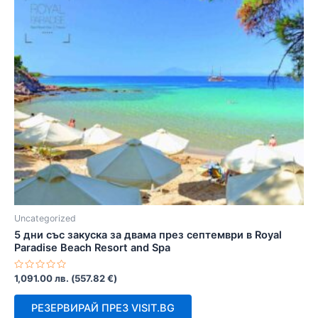
Uncategorized
5 дни със закуска за двама през септември в Royal
Paradise Beach Resort and Spa
Оценено
1,091.00
лв.
(
557.82
€
)
с
0
от
РЕЗЕРВИРАЙ ПРЕЗ VISIT.BG
5