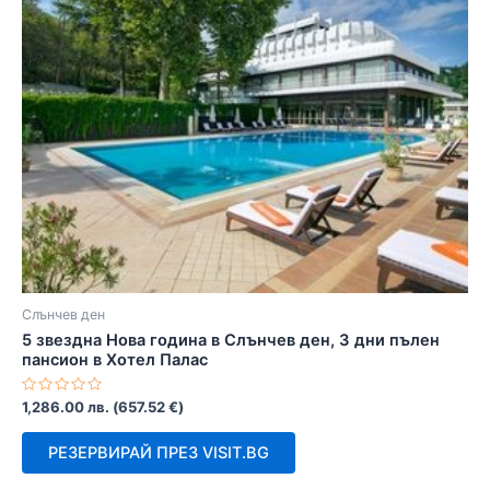
Слънчев ден
5 звездна Нова година в Слънчев ден, 3 дни пълен
пансион в Хотел Палас
Оценено
1,286.00
лв.
(
657.52
€
)
с
0
от
РЕЗЕРВИРАЙ ПРЕЗ VISIT.BG
5