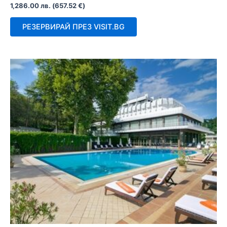
Оценено
1,286.00
лв.
(
657.52
€
)
с
0
от
РЕЗЕРВИРАЙ ПРЕЗ VISIT.BG
5