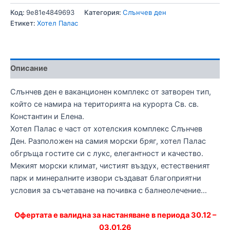
Код:
9e81e4849693
Категория:
Слънчев ден
Етикет:
Хотел Палас
Описание
Слънчев ден е ваканционен комплекс от затворен тип,
който се намира на територията на курорта Св. св.
Константин и Елена.
Хотел Палас е част от хотелския комплекс Слънчев
Ден. Разположен на самия морски бряг, хотел Палас
обгръща гостите си с лукс, елегантност и качество.
Мекият морски климат, чистият въздух, естественият
парк и минералните извори създават благоприятни
условия за съчетаване на почивка с балнеолечение…
Офертата е валидна за настаняване в периода 30.12 –
03.01.26