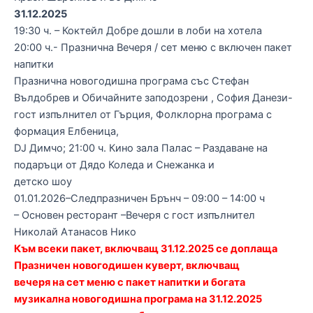
31.12.2025
19:30 ч. – Коктейл Добре дошли в лоби на хотела
20:00 ч.- Празнична Вечеря / сет меню с включен пакет
напитки
Празнична новогодишна програма със Стефан
Вълдобрев и Обичайните заподозрени , София Данези-
гост изпълнител от Гърция, Фолклорна програма с
формация Елбеница,
DJ Димчо; 21:00 ч. Кино зала Палас – Раздаване на
подаръци от Дядо Коледа и Снежанка и
детско шоу
01.01.2026–Следпразничен Брънч – 09:00 – 14:00 ч
– Основен ресторант –Вечеря с гост изпълнител
Николай Атанасов Нико
Към всеки пакет, включващ 31.12.2025 се доплаща
Празничен новогодишен куверт, включващ
вечеря на сет меню с пакет напитки и богата
музикална новогодишна програма на 31.12.2025