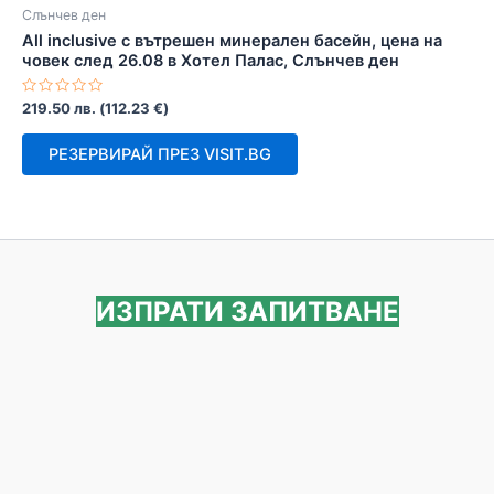
Слънчев ден
All inclusive с вътрешен минерален басейн, цена на
човек след 26.08 в Хотел Палас, Слънчев ден
Оценено
219.50
лв.
(
112.23
€
)
с
0
от
РЕЗЕРВИРАЙ ПРЕЗ VISIT.BG
5
ИЗПРАТИ ЗАПИТВАНЕ