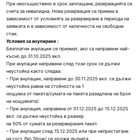
При неосъществено в срок заплащане, резервацията се
счита за невалидна. Нова резервация се приема в
зависимост от условията за резервиране в периода на
заявката и в зависимост от наличноста на свободни
стаи.
Условия за анулиране :
Безплатни анулации се приемат, ако са направени най-
късно до 31.10.2025 вкл.
При анулации направени след този срок се дължи
неустойка както следва:
– При анулации, направени до 30.11.2025 вкл. се дължи
неустойка равна на стойноста на 1
нощувка от пакета/сумата на пакета разедлена на броя
на нощувките/.
– При анулация, направена от 01.12.2025 до 15.12.2025
вкл. се дължи неустойка в размер
на 50% от сумата за резервирания пакет.
– При анулации след 15.12.2025 или при непристигане
на гост /No Show/ се дължи пълната