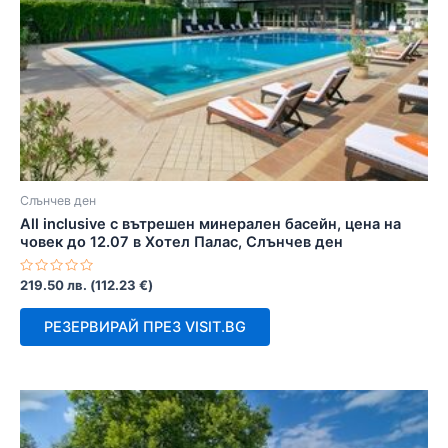
Слънчев ден
All inclusive с вътрешен минерален басейн, цена на
човек до 12.07 в Хотел Палас, Слънчев ден
Оценено
219.50
лв.
(
112.23
€
)
с
0
от
РЕЗЕРВИРАЙ ПРЕЗ VISIT.BG
5