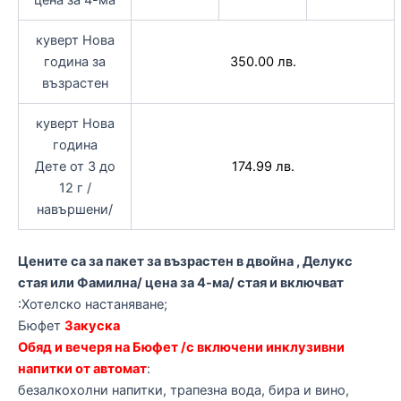
цена за 4-ма
куверт Нова
година за
350.00 лв.
възрастен
куверт Нова
година
Дете от 3 до
174.99 лв.
12 г /
навършени/
Цените са за пакет за възрастен в двойна , Делукс
стая или Фамилна/ цена за 4-ма/ стая и включват
:Хотелско настаняване;
Бюфет
Закуска
Обяд и вечеря на Бюфет /с включени инклузивни
напитки от автомат
:
безалкохолни напитки, трапезна вода, бира и вино,