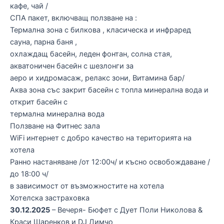
кафе, чай /
СПА пакет, включващ ползване на :
Термална зона с билкова , класическа и инфраред
сауна, парна баня ,
охлаждащ басейн, леден фонтан, солна стая,
акватоничен басейн с шезлонги за
аеро и хидромасаж, релакс зони, Витамина бар/
Аква зона със закрит басейн с топла минерална вода и
открит басейн с
термална минерална вода
Ползване на Фитнес зала
WiFi интернет с добро качество на територията на
хотела
Ранно настаняване /от 12:00ч/ и късно освобождаване /
до 18:00 ч/
в зависимост от възможностите на хотела
Хотелска застраховка
30.12.2025
– Вечеря- Бюфет с Дует Поли Николова &
Краси Шаренков и DJ Димчо