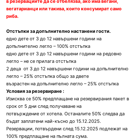
в резервациите да се отбелязва, ако има вегани,
вегатарианци или такива, които консумират само
риба.
Отстъпки за допълнително настанени гости.
едно дете от 3 до 12 навършени години на
допълнително легло – 100% отстъпка
едно дете от 3 до 12 навършени години на редовно
легло – не се прилага отстъпка
2 деца от 3 до 12 навършени години на допълнително
легло – 25% отстъпка общо за двете
възрастен на допълнително легло – 25% отстъпка
Условия за резервиране :
Изисква се 50% предплащане на резервирания пакет в
срок от 5 дни след получаване на
потвърждение от хотела. Останалите 50% следва да
бъдат заплатени най-късно до 15.12.2025.
Резервации, потвърдени след 15.12.2025 подлежат на
100% предплащане на пълната сума.