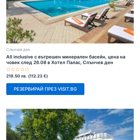
Слънчев ден
All inclusive с вътрешен минерален басейн, цена на
човек след 26.08 в Хотел Палас, Слънчев ден
Оценено
219.50
лв.
(
112.23
€
)
с
0
от
РЕЗЕРВИРАЙ ПРЕЗ VISIT.BG
5