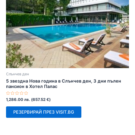
Слънчев ден
5 звездна Нова година в Слънчев ден, 3 дни пълен
пансион в Хотел Палас
Оценено
1,286.00
лв.
(
657.52
€
)
с
0
от
РЕЗЕРВИРАЙ ПРЕЗ VISIT.BG
5