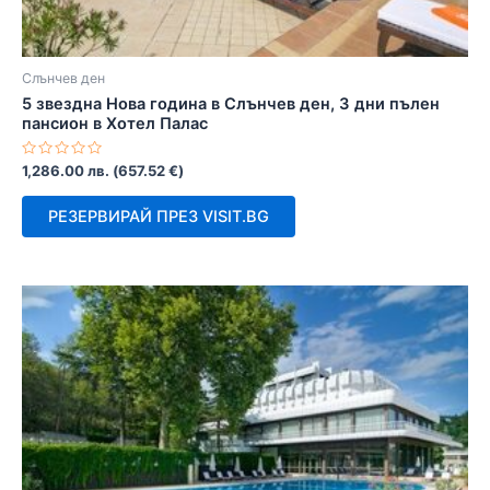
Слънчев ден
5 звездна Нова година в Слънчев ден, 3 дни пълен
пансион в Хотел Палас
Оценено
1,286.00
лв.
(
657.52
€
)
с
0
от
РЕЗЕРВИРАЙ ПРЕЗ VISIT.BG
5