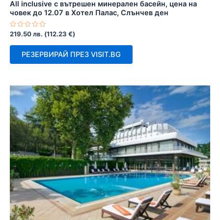
All inclusive с вътрешен минерален басейн, цена на
човек до 12.07 в Хотел Палас, Слънчев ден
Оценено
219.50
лв.
(
112.23
€
)
с
0
от
РЕЗЕРВИРАЙ ПРЕЗ VISIT.BG
5