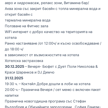
аеро и хидромасаж, релакс зони, Витамина бар/
Аква зона със закрит басейн с топла минерална вода и
открит басейн с
термална минерална вода
Ползване на Фитнес зала
WiFi интернет с добро качество на територията на
хотела
Ранно настаняване /от 12:00ч/ и късно освобождаване /
до 18:00 ч/
в зависимост от възможностите на хотела
Хотелска застраховка
30.12.2025
– Вечеря- Бюфет с Дует Поли Николова &
Краси Шаренков и DJ Димчо
31.12.2025
19:30 ч. – Коктейл Добре дошли в лоби на хотела
20:00 ч.- Празнична Вечеря / сет меню с включен пакет
напитки
Празнична новогодишна програма със Стефан
Вълдобрев и Обичайните заподозрени , София Данези-