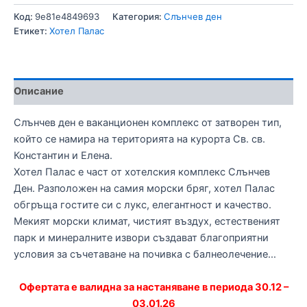
Код:
9e81e4849693
Категория:
Слънчев ден
Етикет:
Хотел Палас
Описание
Слънчев ден е ваканционен комплекс от затворен тип,
който се намира на територията на курорта Св. св.
Константин и Елена.
Хотел Палас е част от хотелския комплекс Слънчев
Ден. Разположен на самия морски бряг, хотел Палас
обгръща гостите си с лукс, елегантност и качество.
Мекият морски климат, чистият въздух, естественият
парк и минералните извори създават благоприятни
условия за съчетаване на почивка с балнеолечение…
Офертата е валидна за настаняване в периода 30.12 –
03.01.26