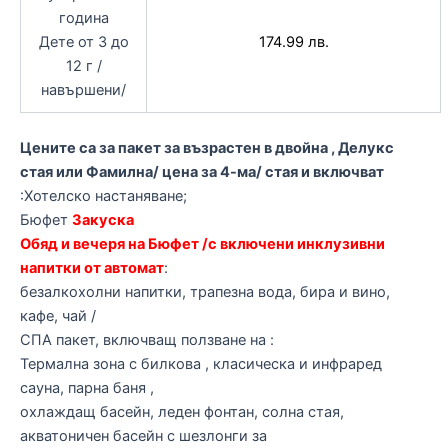
година
Дете от 3 до
174.99 лв.
12 г /
навършени/
Цените са за пакет за възрастен в двойна , Делукс
стая или Фамилна/ цена за 4-ма/ стая и включват
:Хотелско настаняване;
Бюфет
Закуска
Обяд и вечеря на Бюфет /с включени инклузивни
напитки от автомат
:
безалкохолни напитки, трапезна вода, бира и вино,
кафе, чай /
СПА пакет, включващ ползване на :
Термална зона с билкова , класическа и инфраред
сауна, парна баня ,
охлаждащ басейн, леден фонтан, солна стая,
акватоничен басейн с шезлонги за