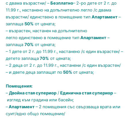
с двама възрастни/ –
Безплатно
– 2-ро дете от 2 г. до
11.99 г., настанено на допълнително легло /с двама
възрастни/ единствено в помещение тип
Апартамент
–
заплаща
50%
от цената;
– възрастен, настанен на допълнително
легло единствено в помещение тип
Апартамент
–
заплаща
70%
от цената;
– 1 дете от 2 г. до 11.99 г., настанено /с един възрастен/ –
детето заплаща
70%
от цената;
– 2 деца от 2 г. до 11.99 г., настанени /с един възрастен/
– и двете деца заплащат по
5
0%
от цената;
Помещения:
–
Двойна стая супериор
/
Единична стая супериор
–
изглед към градина или басейн;
–
Апартамент
– 2 помещения със свързваща врата или
суит/едно общо помещение/