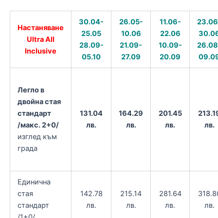
30.04-
26.05-
11.06-
23.06
Настаняване
25.05
10.06
22.06
30.0
Ultra All
28.09-
21.09-
10.09-
26.08
Inclusive
05.10
27.09
20.09
09.0
Легло в
двойна стая
131.04
164.29
201.45
213.1
стандарт
лв.
лв.
лв.
лв.
/макс. 2+0/
изглед към
града
Единична
стая
142.78
215.14
281.64
318.8
стандарт
лв.
лв.
лв.
лв.
/1+0/