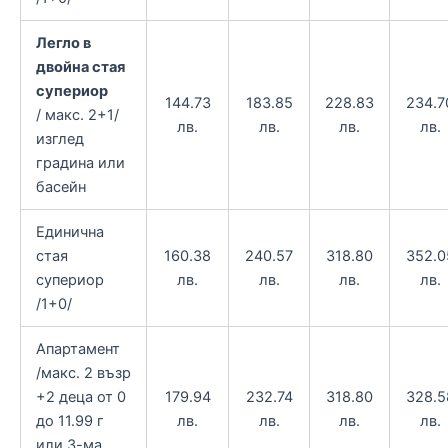
Легло в
двойна стая
супериор
144.73
183.85
228.83
234.7
/ макс. 2+1/
лв.
лв.
лв.
лв.
изглед
градина или
басейн
Единична
стая
160.38
240.57
318.80
352.0
супериор
лв.
лв.
лв.
лв.
/1+0/
Апартамент
/макс. 2 възр
+2 деца от 0
179.94
232.74
318.80
328.5
до 11.99 г
лв.
лв.
лв.
лв.
или 3-ма