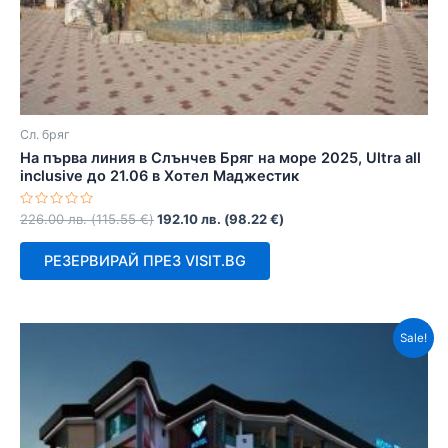
Сл. бряг
На първа линия в Слънчев Бряг на море 2025, Ultra all
inclusive до 21.06 в Хотел Маджестик
Оценено
226.00
лв.
(
115.55
€
)
192.10
лв.
(
98.22
€
)
с
0
от
РЕЗЕРВИРАЙ ПРЕЗ VISIT.BG
5
Sale!