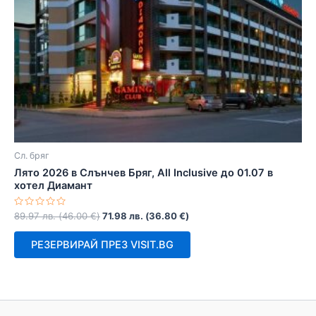
Сл. бряг
Лято 2026 в Слънчев Бряг, All Inclusive до 01.07 в
хотел Диамант
Оценено
89.97
лв.
(
46.00
€
)
71.98
лв.
(
36.80
€
)
с
0
от
РЕЗЕРВИРАЙ ПРЕЗ VISIT.BG
5