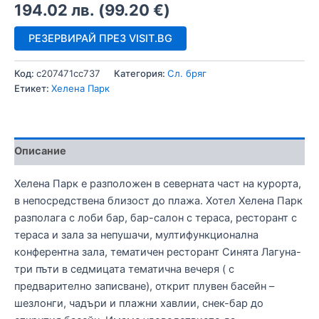
194.02
лв.
(
99.20
€
)
РЕЗЕРВИРАЙ ПРЕЗ VISIT.BG
Код:
c207471cc737
Категория:
Сл. бряг
Етикет:
Хелена Парк
Описание
Хелена Парк е разположен в северната част на курорта,
в непосредствена близост до плажа. Хотел Хелена Парк
разполага с лоби бар, бар-салон с тераса, ресторант с
тераса и зала за непушачи, мултифункционална
конферентна зала, тематичен ресторант Синята Лагуна-
три пъти в седмицата тематична вечеря ( с
предварително записване), открит плувен басейн –
шезлонги, чадъри и плажни хавлии, снек-бар до