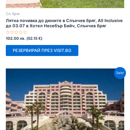
Сл. бряг
Лятна почивка до дюните в Слънчев бряг, All Inclusive
до 03.07 в Хотел Несебър Бийч, Слънчев бряг
Оценено
102.00
лв.
(
52.15
€
)
с
0
от
РЕЗЕРВИРАЙ ПРЕЗ VISIT.BG
5
Sale!