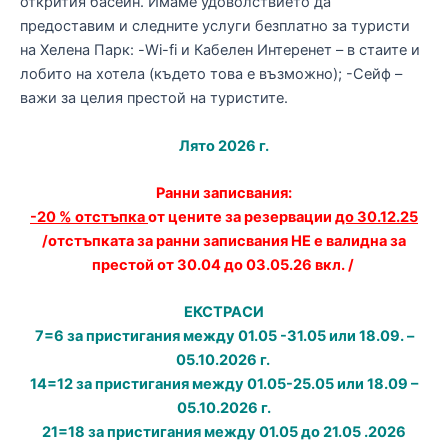
открития басейн. Имаме удоволствието да
предоставим и следните услуги безплатно за туристи
на Хелена Парк: -Wi-fi и Кабелен Интеренет – в стаите и
лобито на хотела (където това е възможно); -Сейф –
важи за целия престой на туристите.
Лято 2026 г.
Ранни записвания:
-20 % отстъпка
от цените за резервации
до 30.12.25
/отстъпката за ранни записвания НЕ е валидна за
престой от 30.04 до 03.05.26 вкл. /
ЕКСТРАСИ
7=6 за пристигания между 01.05 -31.05 или 18.09. –
05.10.2026 г.
14=12 за пристигания между 01.05-25.05 или 18.09 –
05.10.2026 г.
21=18 за пристигания между 01.05 до 21.05 .2026