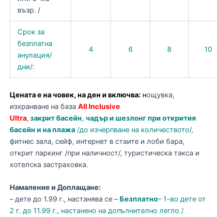
възр. /
Срок за
безплатна
4
6
8
10
анулация/
дни/:
Цената е на човек, на ден и включва:
н
ощувка,
изхранване на база
All Inclusive
Ultra
,
закрит басейн
,
чадър и шезлонг при открития
басейн и на плажа
/до изчерпване на количеството/,
фитнес зала, сейф, интернет в стаите и лоби бара,
открит паркинг /при наличност/, туристическа такса и
хотелска застраховка.
Намаление и Доплащане:
– дете до 1.99 г., настанява се –
Безплатно
– 1-во дете от
2 г. до 11.99 г., настанено на допълнително легло /