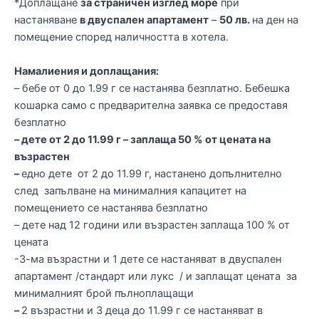
*Доплащане
за страничен изглед море
при
настаняване
в двуспален апартамент
–
50 лв.
на ден на
помещение според наличността в хотела.
Намалиения и доплащания:
– бебе от 0 до 1.99 г се настанява безплатно. Бебешка
кошарка само с предварителна заявка се предоставя
безплатно
– дете от 2 до 11.99 г – заплаща 50 % от цената на
възрастен
–
едно дете от 2 до 11.99 г, настанено допълнително
след запълване на минималния капацитет на
помещението се настанява безплатно
– дете над 12 години или възрастен заплаща 100 % от
цената
-3-ма възрастни и 1 дете се настаняват в двуспален
апартамент /стандарт или лукс / и заплащат цената за
минималният брой пълноплащащи
–
2 възрастни и 3 деца до 11.99 г се настаняват в