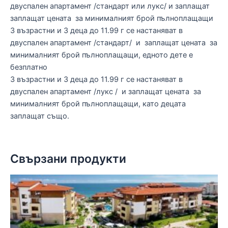
двуспален апартамент /стандарт или лукс/ и заплащат
заплащат цената за минималният брой пълноплащащи
3 възрастни и 3 деца до 11.99 г се настаняват в
двуспален апартамент /стандарт/ и заплащат цената за
минималният брой пълноплащащи, едното дете е
безплатно
3 възрастни и 3 деца до 11.99 г се настаняват в
двуспален апартамент /лукс / и заплащат цената за
минималният брой пълноплащащи, като децата
заплащат също.
Свързани продукти