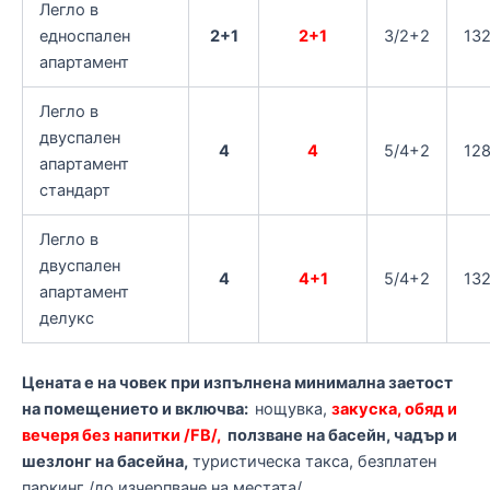
Легло в
едноспален
2+1
2+1
3/2+2
132
апартамент
Легло в
двуспален
4
4
5/4+2
128
апартамент
стандарт
Легло в
двуспален
4
4+1
5/4+2
132
апартамент
делукс
Цената е на човек при изпълнена минимална заетост
на помещението и включва:
нощувка,
закуска, обяд и
вечеря без напитки /FB/,
ползване на басейн, чадър и
шезлонг на басейна,
туристическа такса, безплатен
паркинг /до изчерпване на местата/.