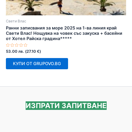
Свети Влас
Ранни записвания за море 2025 на 1-ва линия край
Свети Влас! Нощувка на човек със закуска + басейни
от Хотел Райска градина*****
Оценено
53.00
лв.
(
27.10
€
)
с
0
от
КУПИ ОТ GRUPOVO.BG
5
ИЗПРАТИ ЗАПИТВАНЕ