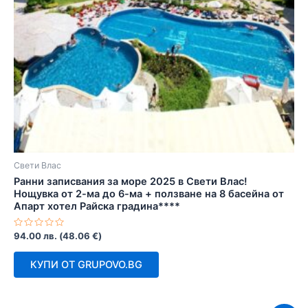
Свети Влас
Ранни записвания за море 2025 в Свети Влас!
Нощувка от 2-ма до 6-ма + ползване на 8 басейна от
Апарт хотел Райска градина****
Оценено
94.00
лв.
(
48.06
€
)
с
0
от
КУПИ ОТ GRUPOVO.BG
5