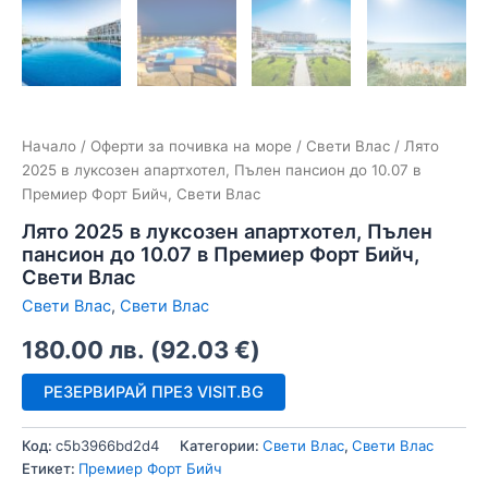
Начало
/
Оферти за почивка на море
/
Свети Влас
/ Лято
2025 в луксозен апартхотел, Пълен пансион до 10.07 в
Премиер Форт Бийч, Свети Влас
Лято 2025 в луксозен апартхотел, Пълен
пансион до 10.07 в Премиер Форт Бийч,
Свети Влас
Свети Влас
,
Свети Влас
180.00
лв.
(
92.03
€
)
РЕЗЕРВИРАЙ ПРЕЗ VISIT.BG
Код:
c5b3966bd2d4
Категории:
Свети Влас
,
Свети Влас
Етикет:
Премиер Форт Бийч