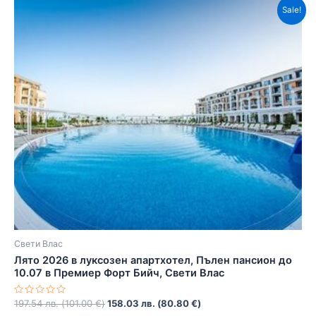
Sale!
Свети Влас
Лято 2026 в луксозен апартхотел, Пълен пансион до
10.07 в Премиер Форт Бийч, Свети Влас
Оценено
197.54
лв.
(
101.00
€
)
158.03
лв.
(
80.80
€
)
с