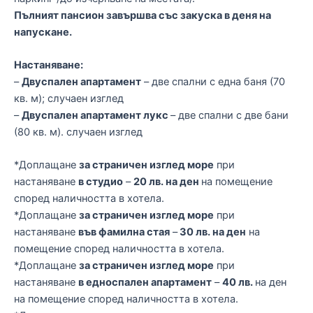
Пълният пансион завършва със закуска в деня на
напускане.
Настаняване:
–
Двуспален апартамент
– две спални с една баня (70
кв. м); случаен изглед
–
Двуспален апартамент лукс
– две спални с две бани
(80 кв. м). случаен изглед
*Доплащане
за страничен изглед море
при
настаняване
в студио
–
20 лв. на ден
на помещение
според наличността в хотела.
*Доплащане
за страничен изглед море
при
настаняване
във фамилна стая
–
30 лв. на ден
на
помещение според наличността в хотела.
*Доплащане
за страничен изглед море
при
настаняване
в едноспален апартамент
–
40 лв.
на ден
на помещение според наличността в хотела.