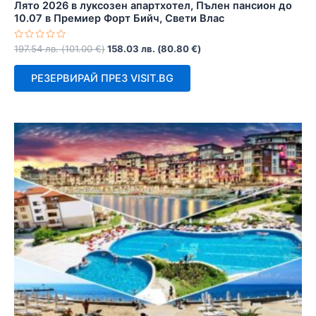
Лято 2026 в луксозен апартхотел, Пълен пансион до
10.07 в Премиер Форт Бийч, Свети Влас
Оценено
197.54
лв.
(
101.00
€
)
158.03
лв.
(
80.80
€
)
с
0
от
РЕЗЕРВИРАЙ ПРЕЗ VISIT.BG
5