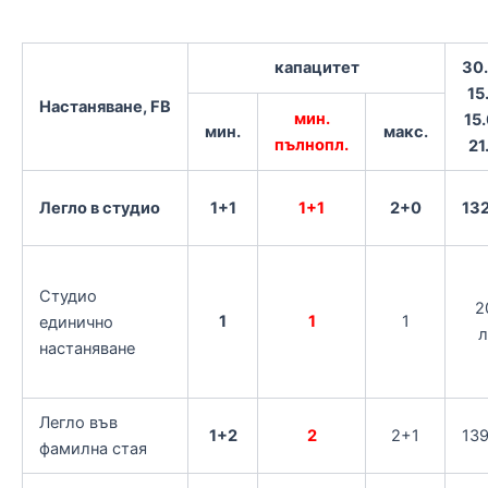
капацитет
30
15
Настаняване, FB
мин.
15
мин.
макс.
пълнопл.
21
Легло в студио
1+1
1+1
2+0
132
Студио
2
1
1
1
единично
л
настаняване
Легло във
1+2
2
2+1
139
фамилна стая