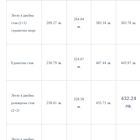
Легло в двойна
264.04
стая (2+1)
209.27 лв.
383.34 лв.
363.78 лв.
лв.
странично море
324.67
Единична стая
230.79 лв.
467.44 лв.
443.97 лв.
лв.
Легло в двойна
432.24
328.58
разширена стая
238.61 лв.
455.71 лв.
лв.
лв.
(2+2)
Легло в двойна