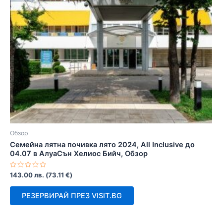
Обзор
Семейна лятна почивка лято 2024, All Inclusive до
04.07 в АлуаСън Хелиос Бийч, Обзор
Оценено
143.00
лв.
(
73.11
€
)
с
0
от
РЕЗЕРВИРАЙ ПРЕЗ VISIT.BG
5