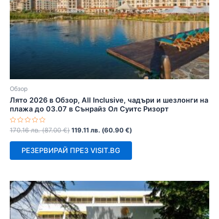
Обзор
Лято 2026 в Обзор, All Inclusive, чадъри и шезлонги на
плажа до 03.07 в Сънрайз Ол Суитс Ризорт
Оценено
170.16
лв.
(
87.00
€
)
119.11
лв.
(
60.90
€
)
с
0
от
РЕЗЕРВИРАЙ ПРЕЗ VISIT.BG
5