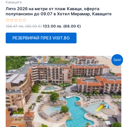
Каваците
Лято 2026 на метри от плаж Каваци, оферта
полупансион до 09.07 в Хотел Мирамар, Каваците
Оценено
156.47
лв.
(
80.00
€
)
133.00
лв.
(
68.00
€
)
с
0
от
РЕЗЕРВИРАЙ ПРЕЗ VISIT.BG
5
Sale!