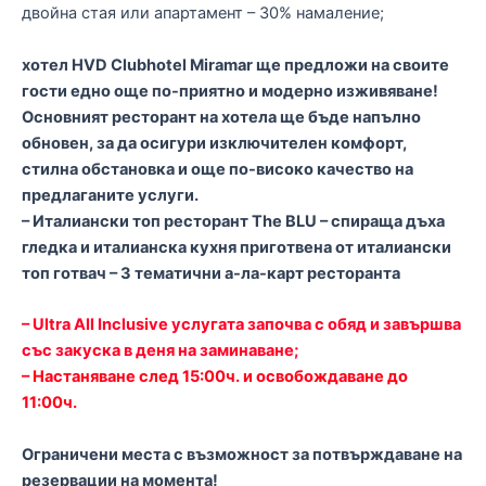
двойна стая или апартамент – 30% намаление;
хотел HVD Clubhotel Miramar ще предложи на своите
гости едно още по-приятно и модерно изживяване!
Основният ресторант на хотела ще бъде напълно
обновен, за да осигури изключителен комфорт,
стилна обстановка и още по-високо качество на
предлаганите услуги.
– Италиански топ ресторант The BLU – спираща дъха
гледка и италианска кухня приготвена от италиански
топ готвач – 3 тематични а-ла-карт ресторанта
– Ultra All Inclusive услугата започва с обяд и завършва
със закуска в деня на заминаване;
– Настаняване след 15:00ч. и освобождаване до
11:00ч.
Ограничени места с възможност за потвърждаване на
резервации на момента!