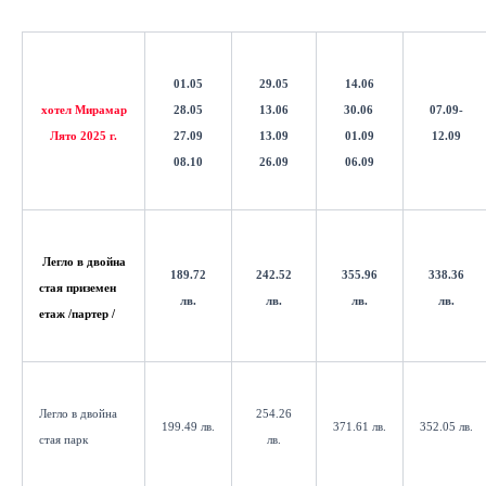
01.05
29.05
14.06
хотел Мирамар
28.05
13.06
30.06
07.09-
Лято 2025 г.
27.09
13.09
01.09
12.09
08.10
26.09
06.09
Легло в двойна
189.72
242.52
355.96
338.36
стая
приземен
лв.
лв.
лв.
лв.
етаж /партер /
Легло в двойна
254.26
199.49 лв.
371.61 лв.
352.05 лв.
стая парк
лв.