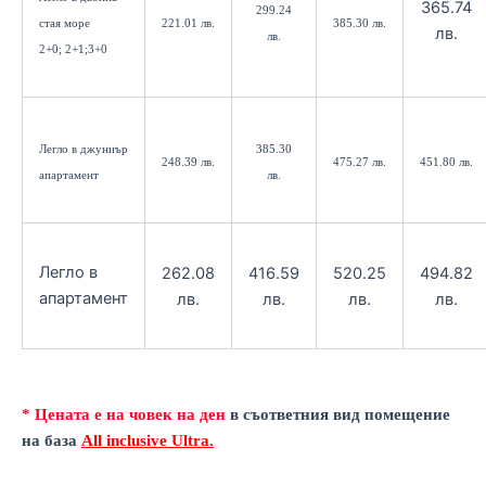
365.74
299.24
стая море
221.01 лв.
385.30 лв.
лв.
лв.
2+0; 2+1;3+0
Легло в джуниър
385.30
248.39 лв.
475.27 лв.
451.80 лв.
апартамент
лв.
Легло в
262.08
416.59
520.25
494.82
апартамент
лв.
лв.
лв.
лв.
*
Цената е на човек на ден
в съответния вид помещение
на база
All inclusive Ultra
.