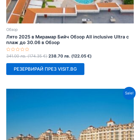
Обзор
Лято 2025 в Мирамар Бийч Обзор All inclusive Ultra с
плаж до 30.06 в Обзор
Оценено
341.00
лв.
(
174.35
€
)
238.70
лв.
(
122.05
€
)
с
0
от
РЕЗЕРВИРАЙ ПРЕЗ VISIT.BG
5
Sale!