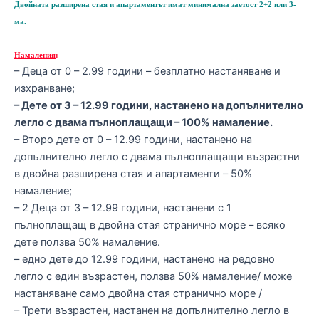
Двойната разширена стая и апартаментът имат минимална заетост 2+2 или 3-
ма.
Намаления
:
– Деца от
0 – 2
.99
години –
безплатно настаняване и
изхранване;
–
Дете от 3
– 12
.99
години, настанено на допълнително
легло с двама пълноплащащи – 100% намаление.
–
Второ дете от 0 – 12
.99
години, настанено на
допълнително легло с двама пълноплащащи възрастни
в двойна разширена стая и апартаменти
–
5
0%
намаление;
– 2
Деца от 3 – 12
.99
години, настанени с 1
пълноплащащ в двойна стая странично море – всяко
дете ползва
50% намаление
.
– едно дете до 12.99 години, настанено на редовно
легло с един възрастен, ползва 50% намаление/ може
настаняване само двойна стая странично море /
–
Трети възрастен, настанен на допълнително легло в