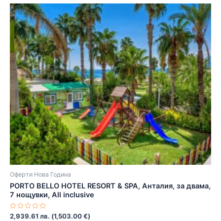
Оферти Нова Година
PORTO BELLO HOTEL RESORT & SPA, Анталия, за двама,
7 нощувки, All inclusive
Оценено
2,939.61
лв.
(
1,503.00
€
)
с