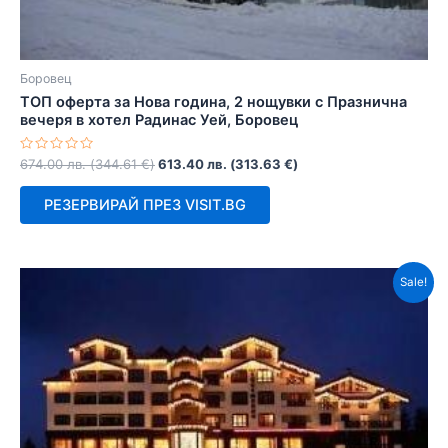
Боровец
ТОП оферта за Нова година, 2 нощувки с Празнична
вечеря в хотел Радинас Уей, Боровец
Оценено
674.00
лв.
(
344.61
€
)
613.40
лв.
(
313.63
€
)
с
0
от
РЕЗЕРВИРАЙ ПРЕЗ VISIT.BG
5
Sale!