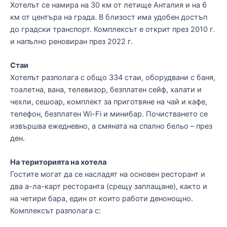
Хотелът се намира на 30 км от летище Анталия и на 6
км от центъра на града. В близост има удобен достъп
до градски транспорт. Комплексът е открит през 2010 г.
и напълно реновиран през 2022 г.
Стаи
Хотелът разполага с общо 334 стаи, оборудвани с баня,
тоалетна, вана, телевизор, безплатен сейф, халати и
чехли, сешоар, комплект за приготвяне на чай и кафе,
телефон, безплатен Wi-Fi и минибар. Почистването се
извършва ежедневно, а смяната на спално бельо – през
ден.
На територията на хотела
Гостите могат да се насладят на основен ресторант и
два а-ла-карт ресторанта (срещу заплащане), както и
на четири бара, един от които работи денонощно.
Комплексът разполага с: