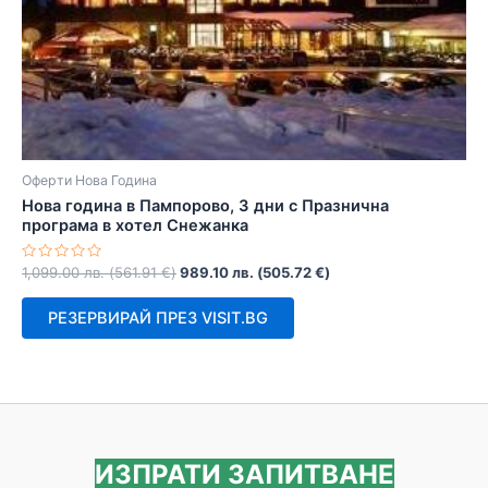
Оферти Нова Година
Нова година в Пампорово, 3 дни с Празнична
програма в хотел Снежанка
Оценено
1,099.00
лв.
(
561.91
€
)
989.10
лв.
(
505.72
€
)
с
0
от
РЕЗЕРВИРАЙ ПРЕЗ VISIT.BG
5
ИЗПРАТИ ЗАПИТВАНЕ