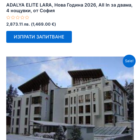
ADALYA ELITE LARA, Нова Година 2026, All In за двама,
4 нощувки, от София
Оценено
2,873.11
лв.
(
1,469.00
€
)
с
0
от
ИЗПРАТИ ЗАПИТВАНЕ
5
Sale!