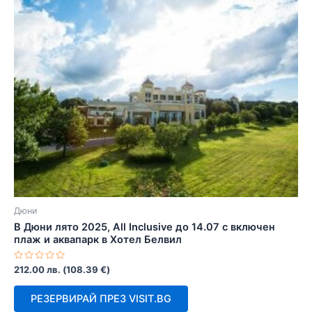
Дюни
В Дюни лято 2025, All Inclusive до 14.07 с включен
плаж и аквапарк в Хотел Белвил
Оценено
212.00
лв.
(
108.39
€
)
с
0
от
РЕЗЕРВИРАЙ ПРЕЗ VISIT.BG
5