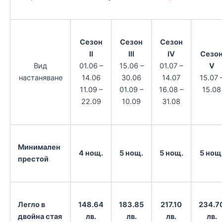
Сезон
Сезон
Сезон
II
III
IV
Сезо
Вид
01.06 –
15.06 –
01.07 –
V
настаняване
14.06
30.06
14.07
15.07 
11.09 –
01.09 –
16.08 –
15.08
22.09
10.09
31.08
Минимален
4 нощ.
5 нощ.
5 нощ.
5 нощ
престой
Легло в
148.64
183.85
217.10
234.7
двойна стая
лв.
лв.
лв.
лв.