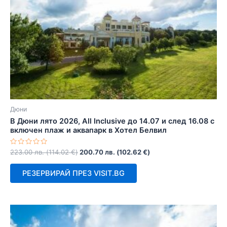
Дюни
В Дюни лято 2026, All Inclusive до 14.07 и след 16.08 с
включен плаж и аквапарк в Хотел Белвил
Оценено
223.00
лв.
(
114.02
€
)
200.70
лв.
(
102.62
€
)
с
0
от
РЕЗЕРВИРАЙ ПРЕЗ VISIT.BG
5