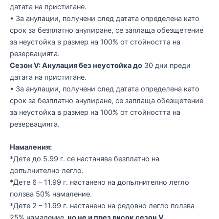
датата на пристигане.
• За анулации, получени след датата определена като
срок за безплатно анулиране, се заплаща обезщетение
за неустойка в размер на 100% от стойността на
резервацията.
Сезон V: Анулация без неустойка до
30 дни преди
датата на пристигане.
• За анулации, получени след датата определена като
срок за безплатно анулиране, се заплаща обезщетение
за неустойка в размер на 100% от стойността на
резервацията.
Намаления:
*Дете до 5.99 г. се настанява безплатно на
допълнително легло.
*Дете 6 – 11.99 г. настанено на допълнително легло
ползва 50% намаление.
*Дете 2 – 11.99 г. настанено на редовно легло ползва
25% намаление,
но не и през висок сезон V.