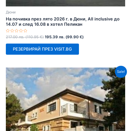
Дюни
На почивка през лято 2026 г. в Дюни, Аll inclusive до
14.07 и след 16.08 в хотел Пеликан
Оценено
217.00
лв.
(
110.95
€
)
195.39
лв.
(
99.90
€
)
с
0
от
РЕЗЕРВИРАЙ ПРЕЗ VISIT.BG
5
Sale!