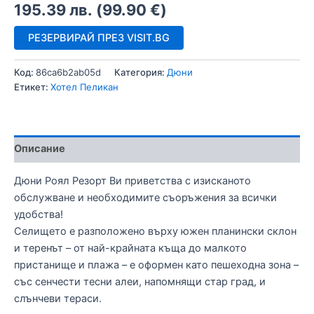
195.39
лв.
(
99.90
€
)
РЕЗЕРВИРАЙ ПРЕЗ VISIT.BG
Код:
86ca6b2ab05d
Категория:
Дюни
Етикет:
Хотел Пеликан
Описание
Дюни Роял Резорт Ви приветства с изисканото
обслужване и необходимите съоръжения за всички
удобства!
Селището е разположено върху южен планински склон
и теренът – от най-крайната къща до малкото
пристанище и плажа – е оформен като пешеходна зона –
със сенчести тесни алеи, напомнящи стар град, и
слънчеви тераси.