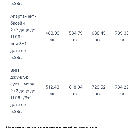
5.99г.
Апартамент-
басейн
2+2 деца до
483.09
584.79
688.45
739.3
11.99г.
лв.
лв.
лв.
лв.
или 3+1
дете до
5.99г.
ВИП
джуниър
суит – море
512.43
618.04
729.52
784.2
2+2 деца до
лв.
лв.
лв.
лв.
11.99г./3+1
дете до
5.99г.