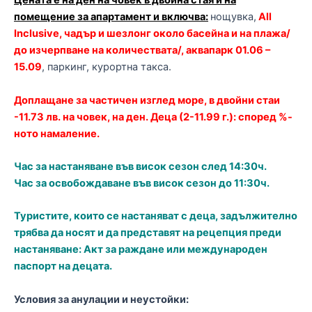
Цената е на ден на човек в двойна стая и на
помещение за апартамент и включва:
нощувка,
All
Inclusive, чадър и шезлонг около басейна и на плажа/
до изчерпване на количествата/, аквапарк 01.06 –
15.09
,
паркинг, курортна такса.
Доплащане за частичен изглед море, в двойни стаи
-11.73 лв. на човек, на ден. Деца (2-11.99 г.): според %-
ното намаление.
Час за настаняване във висок сезон след 14:30ч.
Час за освобождаване във висок сезон до 11:30ч.
Туристите, които се настаняват с деца, задължително
трябва да носят и да представят на рецепция преди
настаняване: Акт за раждане или международен
паспорт на децата.
Условия за анулации и неустойки: