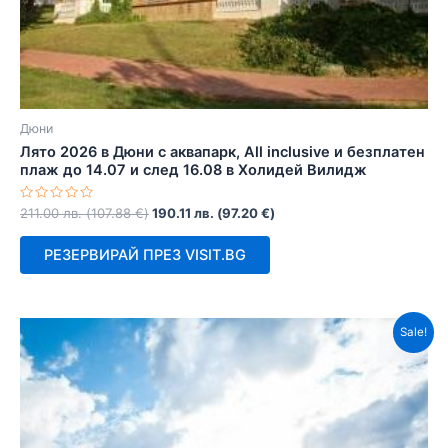
Дюни
Лято 2026 в Дюни с аквапарк, All inclusive и безплатен
плаж до 14.07 и след 16.08 в Холидей Вилидж
Оценено
211.00
лв.
(
107.88
€
)
190.11
лв.
(
97.20
€
)
с
0
от
РЕЗЕРВИРАЙ ПРЕЗ VISIT.BG
5
Sale!