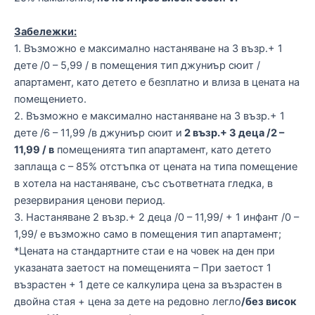
Забележки:
1. Възможно е максимално настаняване на 3 възр.+ 1
дете /0 – 5,99 / в помещения тип джуниър сюит /
апартамент, като детето е безплатно и влиза в цената на
помещението.
2. Възможно е максимално настаняване на 3 възр.+ 1
дете /6 – 11,99 /в джуниър сюит и
2 възр.+ 3 деца /2 –
11,99 / в
помещенията тип апартамент, като детето
заплаща с – 85% отстъпка от цената на типа помещение
в хотела на настаняване, със съответната гледка, в
резервирания ценови период.
3. Настаняване 2 възр.+ 2 деца /0 – 11,99/ + 1 инфант /0 –
1,99/ e възможно само в помещения тип апартамент;
*Цената на стандартните стаи е на човек на ден при
указаната заетост на помещенията – При заетост 1
възрастен + 1 дете се калкулира цена за възрастен в
двойна стая + цена за дете на редовно легло
/без висок