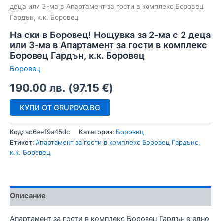
деца или 3-ма в Апартамент за гости в комплекс Боровец
Гардън, к.к. Боровец
На ски в Боровец! Нощувка за 2-ма с 2 деца
или 3-ма в Апартамент за гости в комплекс
Боровец Гардън, к.к. Боровец
Боровец
190.00
лв.
(
97.15
€
)
КУПИ ОТ GRUPOVO.BG
Код:
ad6eef9a45dc
Категория:
Боровец
Етикет:
Апартамент за гости в комплекс Боровец Гардънс,
к.к. Боровец
Описание
Апартамент за гости в комплекс Боровец Гардън е едно