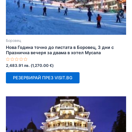
Боровец
Нова Година точно до пистата в Боровец, 3 дни с
Празнична вечеря за двама в хотел Мусала
Оценено
2,483.91
лв.
(
1,270.00
€
)
с
0
от
РЕЗЕРВИРАЙ ПРЕЗ VISIT.BG
5