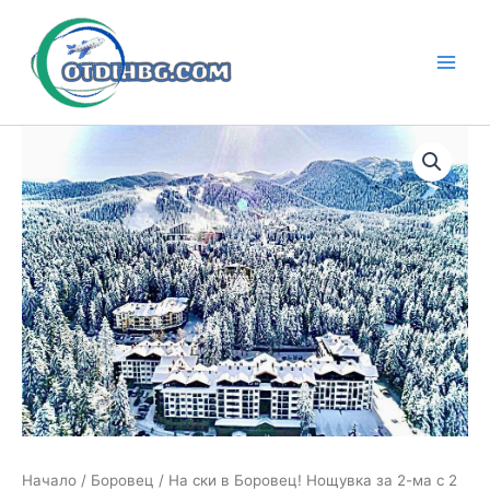
Skip
to
content
Main
Men
Начало
/
Боровец
/ На ски в Боровец! Нощувка за 2-ма с 2