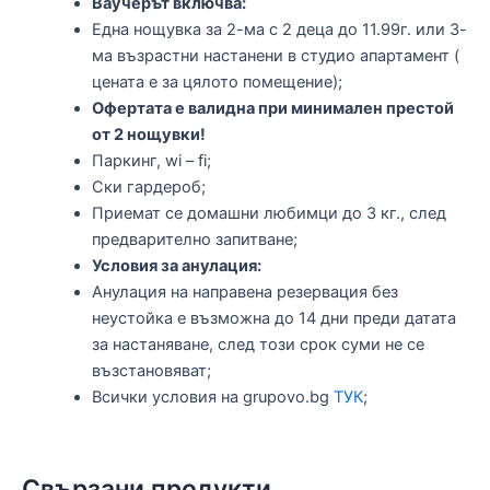
Ваучерът включва:
Една нощувка за 2-ма с 2 деца до 11.99г. или 3-
ма възрастни настанени в студио апартамент (
цената е за цялото помещение);
Офертата е валидна при минимален престой
от 2 нощувки!
Паркинг, wi – fi;
Ски гардероб;
Приемат се домашни любимци до 3 кг., след
предварително запитване;
Условия за анулация:
Анулация на направена резервация без
неустойка е възможна до 14 дни преди датата
за настаняване, след този срок суми не се
възстановяват;
Всички условия на grupovo.bg
ТУК
;
Свързани продукти