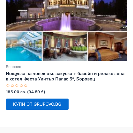
Боровец
Нощувка на човек със закуска + басейн и релакс зона
в хотел Феста Уинтър Палас 5*, Боровец
Оценено
185.00
лв.
(
94.59
€
)
с
0
от
КУПИ ОТ GRUPOVO.BG
5