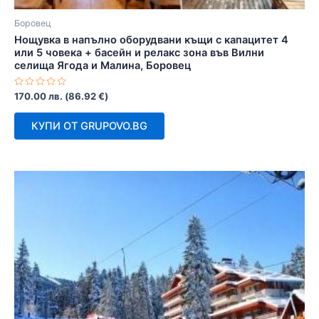
Боровец
Нощувка в напълно оборудвани къщи с капацитет 4
или 5 човека + басейн и релакс зона във Вилни
селища Ягода и Малина, Боровец
Оценено
170.00
лв.
(
86.92
€
)
с
0
от
КУПИ ОТ GRUPOVO.BG
5