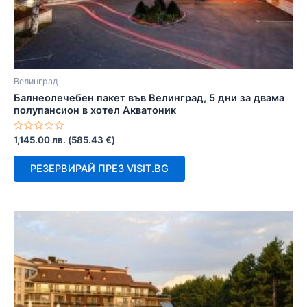
Велинград
Балнеолечебен пакет във Велинград, 5 дни за двама
полупансион в хотел Акватоник
Оценено
1,145.00
лв.
(
585.43
€
)
с
0
от
РЕЗЕРВИРАЙ ПРЕЗ VISIT.BG
5