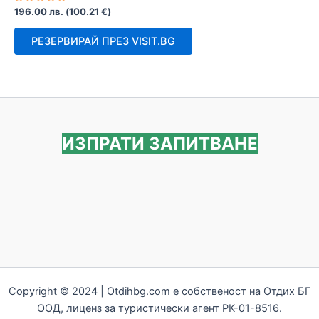
Оценено
196.00
лв.
(
100.21
€
)
с
0
от
РЕЗЕРВИРАЙ ПРЕЗ VISIT.BG
5
ИЗПРАТИ ЗАПИТВАНЕ
Copyright © 2024 | Otdihbg.com e собственост на Отдих БГ
ООД, лиценз за туристически агент РК-01-8516.