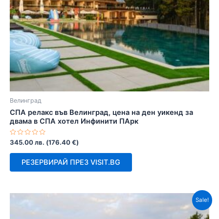
Велинград
СПА релакс във Велинград, цена на ден уикенд за
двама в СПА хотел Инфинити ПАрк
Оценено
345.00
лв.
(
176.40
€
)
с
0
от
РЕЗЕРВИРАЙ ПРЕЗ VISIT.BG
5
Sale!