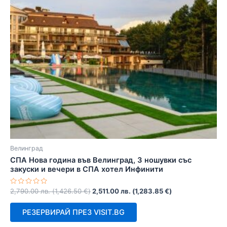
Велинград
СПА Нова година във Велинград, 3 ношувки със
закуски и вечери в СПА хотел Инфинити
Оценено
2,790.00
лв.
(
1,426.50
€
)
2,511.00
лв.
(
1,283.85
€
)
с
0
от
РЕЗЕРВИРАЙ ПРЕЗ VISIT.BG
5