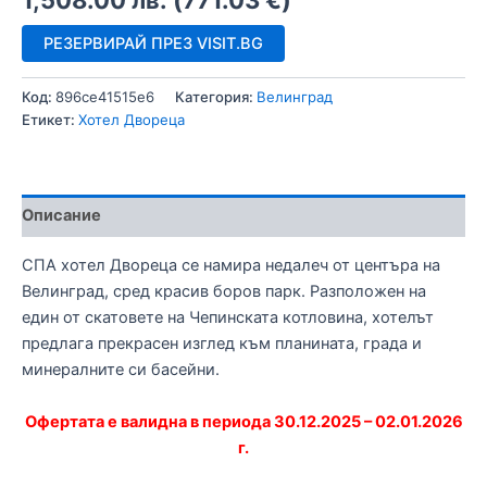
1,508.00
лв.
(
771.03
€
)
РЕЗЕРВИРАЙ ПРЕЗ VISIT.BG
Код:
896ce41515e6
Категория:
Велинград
Етикет:
Хотел Двореца
Описание
СПА хотел Двореца се намира недалеч от центъра на
Велинград, сред красив боров парк. Разположен на
един от скатовете на Чепинската котловина, хотелът
предлага прекрасен изглед към планината, града и
минералните си басейни.
Офертата е валидна в периода 30.12.2025 – 02.01.2026
г.