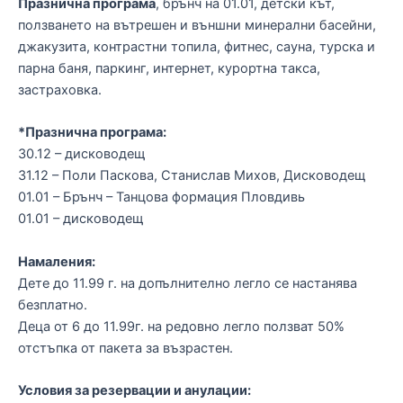
Празнична програма
, брънч на 01.01, детски кът,
ползването на вътрешен и външни минерални басейни,
джакузита, контрастни топила, фитнес, сауна, турска и
парна баня, паркинг, интернет, курортна такса,
застраховка.
*Празнична програма:
30.12 – дисководещ
31.12 – Поли Паскова, Станислав Михов, Дисководещ
01.01 – Брънч – Танцова формация Пловдивь
01.01 – дисководещ
Намаления:
Дете до 11.99 г. на допълнително легло се настанява
безплатно.
Деца от 6 до 11.99г. на редовно легло ползват 50%
отстъпка от пакета за възрастен.
Условия за резервации и анулации: