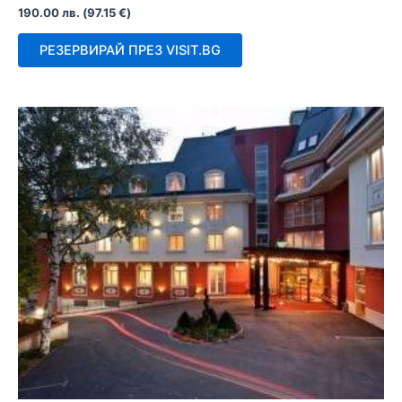
Оценено
190.00
лв.
(
97.15
€
)
с
0
от
РЕЗЕРВИРАЙ ПРЕЗ VISIT.BG
5