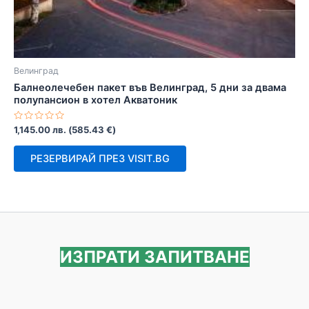
Велинград
Балнеолечебен пакет във Велинград, 5 дни за двама
полупансион в хотел Акватоник
Оценено
1,145.00
лв.
(
585.43
€
)
с
0
от
РЕЗЕРВИРАЙ ПРЕЗ VISIT.BG
5
ИЗПРАТИ ЗАПИТВАНЕ