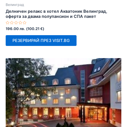
Велинград
Делничен релакс в хотел Акватоник Велинград,
оферта за двама полупансион и СПА пакет
Оценено
196.00
лв.
(
100.21
€
)
с
0
от
РЕЗЕРВИРАЙ ПРЕЗ VISIT.BG
5