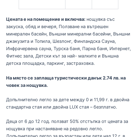
Цената е на помещение и включва:
нощувка със
закуска, обяд и вечеря, Ползване на вътрешен
минерален басейн, Външни минерални басейни, Външни
джакузита и Топила, Шезлонг, Финландска Сауна,
Инфрачервена сауна, Турска баня, Парна баня, Интернет,
Фитнес зала, Детски кът за най- малките и Външна
детска площадка, паркинг, застраховка.
На място се заплаща туристически данък 2.74 лв. на
човек за нощувка.
Допълнително легло за дете между 0 и 11,99 г. в двойна
стандартна стая или двойна LUX стая – безплатно.
Деца от 6 до 12 год. ползват 50% отстъпка от цената за
нощувка при настаняване на редовно легло.
Допълнително легло за възрастен или дете над 12 г. в