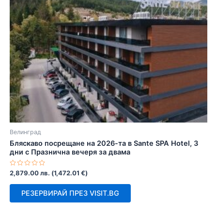
Велинград
Бляскаво посрещане на 2026-та в Sante SPA Hotel, 3
дни с Празнична вечеря за двама
Оценено
2,879.00
лв.
(
1,472.01
€
)
с
0
от
РЕЗЕРВИРАЙ ПРЕЗ VISIT.BG
5