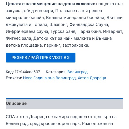
Цената е на помещение на ден и включва:
нощувка със
закуска, обяд и вечеря, Ползване на вътрешен
минерален басейн, Външни минерални басейни, Външни
джакузита и Топила, Шезлонг, Финландска Сауна,
Инфрачервена сауна, Турска баня, Парна баня, Интернет,
Фитнес зала, Детски кът за най- малките и Външна
детска площадка, паркинг, застраховка.
РЕЗЕРВИРАЙ ПРЕЗ VISIT.BG
Код:
17c144ada637
Категория:
Велинград
Етикети:
Нова Година във Велинград
,
Хотел Двореца
Описание
СПА хотел Двореца се намира недалеч от центъра на
Велинград, сред красив боров парк. Разположен на