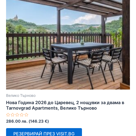
Велико Търново
Нова Година 2026 до Царевец, 2 нощувки за двама в
Tarnovgrad Apartments, Велико Търново
Оценено
286.00
лв.
(
146.23
€
)
с
0
от
РЕЗЕРВИРАЙ ПРЕЗ VISIT.BG
5