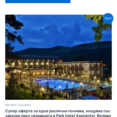
Sale!
Велико Търново
Супер оферта за една различна почивка, нощувка със
закуска през седмицата в Park hotel Asenevtsi, Велико