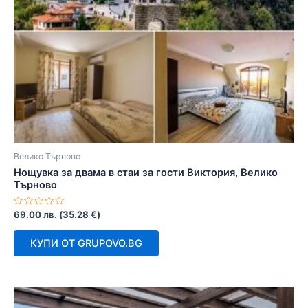
Велико Търново
Нощувка за двама в стаи за гости Виктория, Велико
Търново
Оценено
69.00
лв.
(
35.28
€
)
с
0
от
КУПИ ОТ GRUPOVO.BG
5