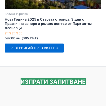
Велико Търново
Нова Година 2025 в Старата столица, 3 дни с
Празнична вечеря и релакс център от Парк хотел
Асеневци
Оценено
597.00
лв.
(
305.24
€
)
с
0
от
РЕЗЕРВИРАЙ ПРЕЗ VISIT.BG
5
ИЗПРАТИ ЗАПИТВАНЕ