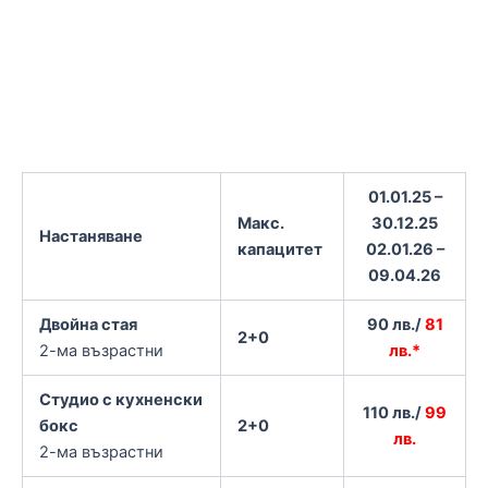
01.01.25 –
Макс.
30.12.25
Настаняване
капацитет
02.01.26 –
09.04.26
Двойна стая
90 лв./
81
2+0
2-ма възрастни
лв.*
Студио с кухненски
110 лв./
99
бокс
2+0
лв.
2-ма възрастни