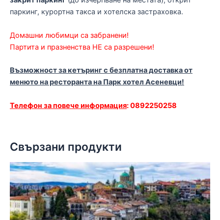
закрит паркинг
(до изчерпване на местата), открит
паркинг, курортна такса и хотелска застраховка.
Домашни любимци са забранени!
Партита и празненства НЕ са разрешени!
Възможност за кетъринг с безплатна доставка от
менюто на ресторанта на Парк хотел Асеневци!
Телефон за повече информация
: 0892250258
Свързани продукти