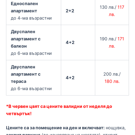
Едноспален
130 лв./
117
апартамент
2+2
лв.
до 4-ма възрастни
Двуспален
апартамент с
190 лв./
171
4+2
балкон
лв.
до 6-ма възрастни
Двуспален
апартамент с
200 лв./
4+2
тераса
180 лв.
до 6-ма възрастни
*В червен цвят са цените валидни от неделя до
четвъртък!
Цените са за помещение на ден и включват:
нощувка,