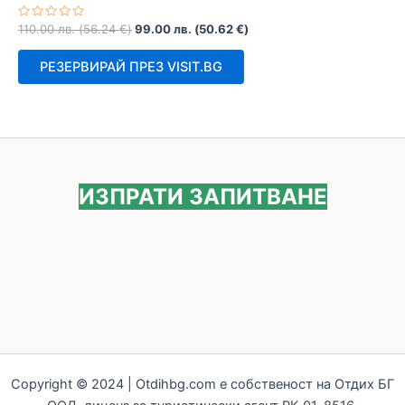
Оценено
110.00
лв.
(
56.24
€
)
99.00
лв.
(
50.62
€
)
с
0
от
РЕЗЕРВИРАЙ ПРЕЗ VISIT.BG
5
ИЗПРАТИ ЗАПИТВАНЕ
Copyright © 2024 | Otdihbg.com e собственост на Отдих БГ