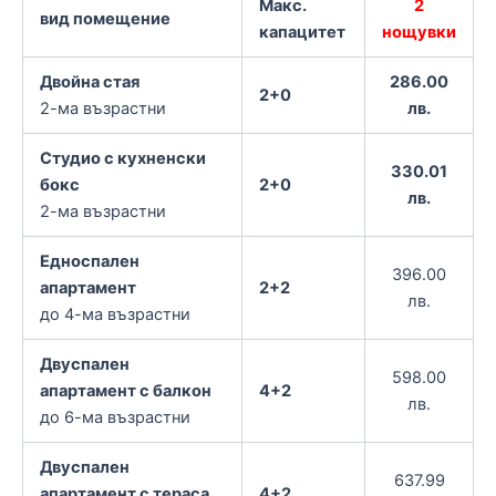
Макс.
2
вид помещение
капацитет
нощувки
Двойна стая
286.00
2+0
2-ма възрастни
лв.
Студио с кухненски
330.01
бокс
2+0
лв.
2-ма възрастни
Едноспален
396.00
апартамент
2+2
лв.
до 4-ма възрастни
Двуспален
598.00
апартамент с балкон
4+2
лв.
до 6-ма възрастни
Двуспален
637.99
апартамент с тераса
4+2