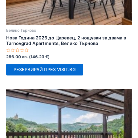
Велико Търново
Нова Година 2026 до Царевец, 2 нощувки за двама в
Tarnovgrad Apartments, Велико Търново
Оценено
286.00
лв.
(
146.23
€
)
с
0
от
РЕЗЕРВИРАЙ ПРЕЗ VISIT.BG
5