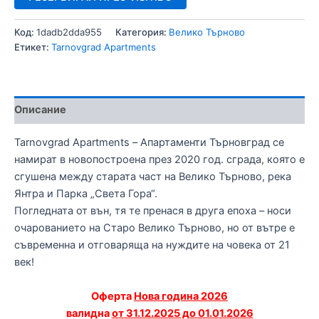
Код:
1dadb2dda955
Категория:
Велико Търново
Етикет:
Tarnovgrad Apartments
Описание
Tarnovgrad Apartments – Апартаменти Търновград се
намират в новопостроена през 2020 год. сграда, която е
сгушена между старата част на Велико Търново, река
Янтра и Парка „Света Гора“.
Погледната от вън, тя те пренася в друга епоха – носи
очарованието на Старо Велико Търново, но от вътре е
съвременна и отговаряща на нуждите на човека от 21
век!
Оферта
Нова година 2026
валидна
от 31.12.2025 до 01.01.2026