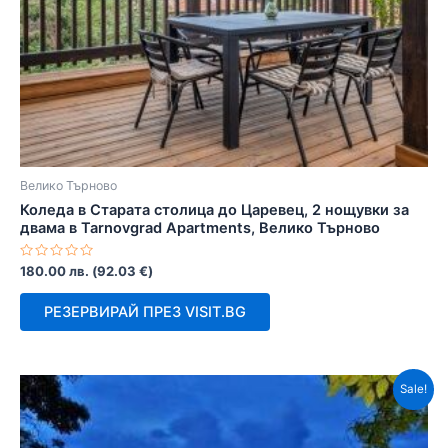
Велико Търново
Коледа в Старата столица до Царевец, 2 нощувки за
двама в Tarnovgrad Apartments, Велико Търново
Оценено
180.00
лв.
(
92.03
€
)
с
0
от
РЕЗЕРВИРАЙ ПРЕЗ VISIT.BG
5
Sale!