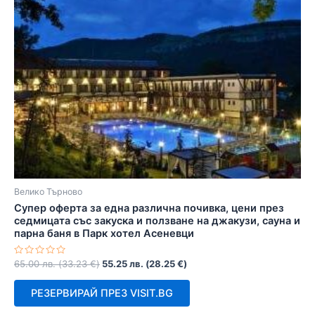
Велико Търново
Супер оферта за една различна почивка, цени през
седмицата със закуска и ползване на джакузи, сауна и
парна баня в Парк хотел Асеневци
Оценено
65.00
лв.
(
33.23
€
)
55.25
лв.
(
28.25
€
)
с
0
от
РЕЗЕРВИРАЙ ПРЕЗ VISIT.BG
5