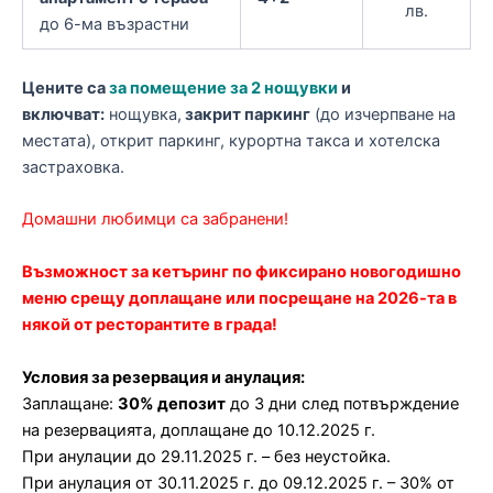
лв.
до 6-ма възрастни
Цените са
за помещение за 2 нощувки
и
включват:
нощувка,
закрит паркинг
(до изчерпване на
местата), открит паркинг, курортна такса и хотелска
застраховка.
Домашни любимци са забранени!
Възможност за кетъринг по фиксирано новогодишно
меню срещу доплащане или посрещане на 2026-та в
някой от ресторантите в града!
Условия за резервация и анулация:
Заплащане:
30% депозит
до 3 дни след потвърждение
на резервацията, доплащане до 10.12.2025 г.
При анулации до 29.11.2025 г. – без неустойка.
При анулация от 30.11.2025 г. до 09.12.2025 г. – 30% от