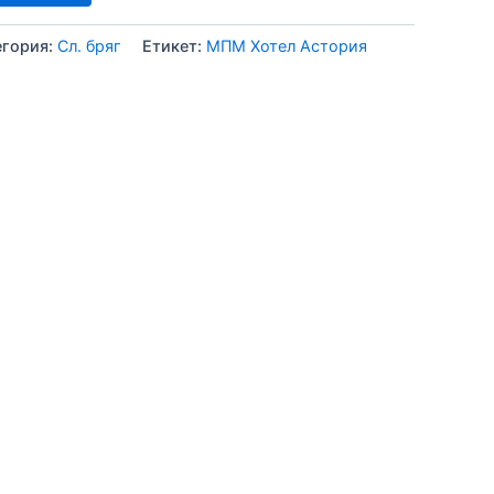
егория:
Сл. бряг
Етикет:
МПМ Хотел Астория