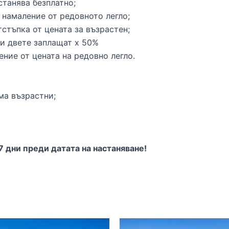
астанява безплатно;
0% намаление от редовното легло;
отстъпка от цената за възрастен;
– и двете заплащат х 50%
ение от цената на редовно легло.
ма възрастни;
7 дни преди датата на настаняване!