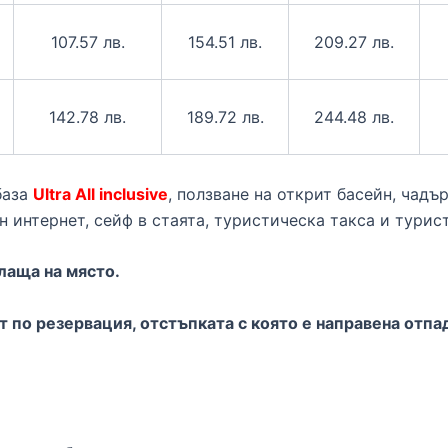
107.57 лв.
154.51 лв.
209.27 лв.
142.78 лв.
189.72 лв.
244.48 лв.
база
Ultra All inclusive
, ползване на открит басейн, чадъ
 интернет, сейф в стаята, туристическа такса и турис
плаща на място.
т по резервация, отстъпката с която е направена отпа