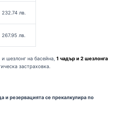
232.74 лв.
267.95 лв.
р и шезлонг на басейна,
1 чадър и 2 шезлонга
тическа застраховка.
да и резервацията се прекалкулира по