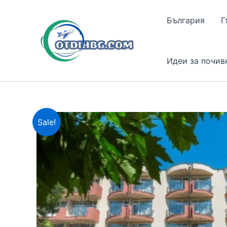
Skip
to
България
Г
content
Идеи за почив
Sale!