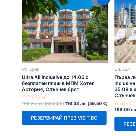
Сл. бряг
Сл. бряг
Ultra All Inclusive до 14.06 с
Първа ли
безплатен плаж в МПМ Хотел
Inclusiv
Астория, Слънчев бряг
25.08 в 
Слънчев
Оценено
166.25
лв.
(
85.00
€
)
116.38
лв.
(
59.50
€
)
с
Оценено
168.00
лв
0
с
от
0
РЕЗЕРВИРАЙ ПРЕЗ VISIT.BG
5
от
РЕЗЕ
5