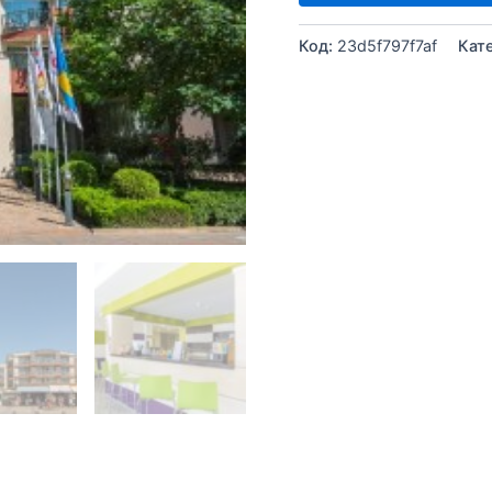
Код:
23d5f797f7af
Кат