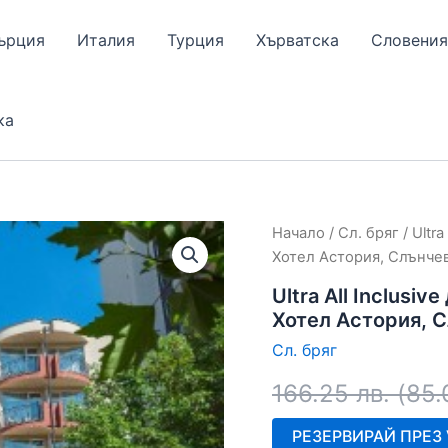
ърция
Италия
Турция
Хърватска
Словения
ка
Начало
/
Сл. бряг
/ Ultr
Хотел Астория, Слънчев
Ultra All Inclusi
Хотел Астория, С
Сл. бряг
166.25
лв.
(
85
РЕЗЕРВИРАЙ ПРЕЗ V