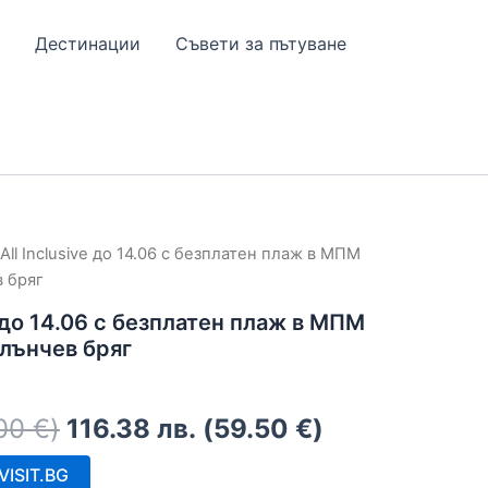
Дестинации
Съвети за пътуване
a All Inclusive до 14.06 с безплатен плаж в МПМ
 бряг
ve до 14.06 с безплатен плаж в МПМ
лънчев бряг
.00
€
)
116.38
лв.
(
59.50
€
)
ISIT.BG