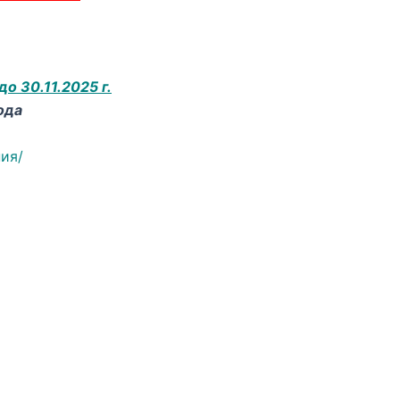
о 30.11.2025 г.
ода
ния/