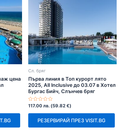
Сл. бряг
плаж цена
Първа линия в Топ курорт лято
ел
2025, All Inclusive до 03.07 в Хотел
Бургас Бийч, Слънчев бряг
Оценено
117.00
лв.
(
59.82
€
)
с
0
от
T.BG
РЕЗЕРВИРАЙ ПРЕЗ VISIT.BG
5