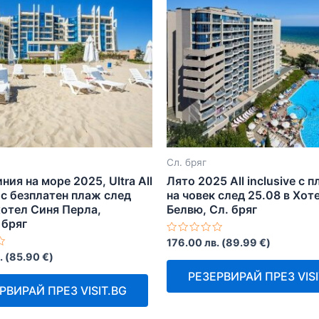
Сл. бряг
ния на море 2025, Ultra All
Лято 2025 All inclusive с 
e с безплатен плаж след
на човек след 25.08 в Хот
хотел Синя Перла,
Белвю, Сл. бряг
 бряг
Оценено
176.00
лв.
(
89.99
€
)
с
.
(
85.90
€
)
0
от
РЕЗЕРВИРАЙ ПРЕЗ VISI
5
РВИРАЙ ПРЕЗ VISIT.BG