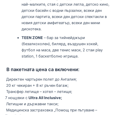
най-малките, стая с детски легла, детско кино,
детски басейн с водни пързалки, всеки ден
детски партита, всеки ден детски спектакли в
новия детски амфитеатър, всеки ден мини
дискотека.
TEEN ZONE
– бар за тийнейджъри
(безалкохолен), билярд, въздушен хокей,
футбол на маса, две тенис маси, 2 стаи play
station, 1 баскетболно игрище.
В пакетната цена са включени:
Директен чартърен полет до Анталия;
20 кг чекиран + 8 кг ръчен багаж;
Трансфер летище – хотел – летище;
7 нощувки с
Ultra
All Inclusive;
Летищни и държавни такси;
Медицинска застраховка „Помощ при пътуване –