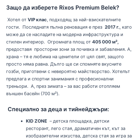
Защо да изберете Rixos Premium Belek?
Хотел от
VIP клас
, подходящ за най-взискателните
гости. Последнатя пълна реновация е през
2017 г.
, като
може да се насладите на модерна инфраструктура и
стилен интериор. Огромната площ от
405 000 м²,
предоставя просторни зони за почивка и забавления. А,
храна – тя е любима на ценители от цял свят, защото
просто няма равна. Дълго ще си спомняте вкусните
гозби, приготвени с невероятно майстворство. Хотелът
предлага и спортни занимания с професионални
треньори. А, през зимата – за вас работи отопляем
външен басейн (700 м²).
Специално за деца и тийнейджъри:
KID ZONE
– детска площадка, детски
ресторант, лего стая, драматичен кът, кът за
изобразителни изкуства, детска стая за игра за